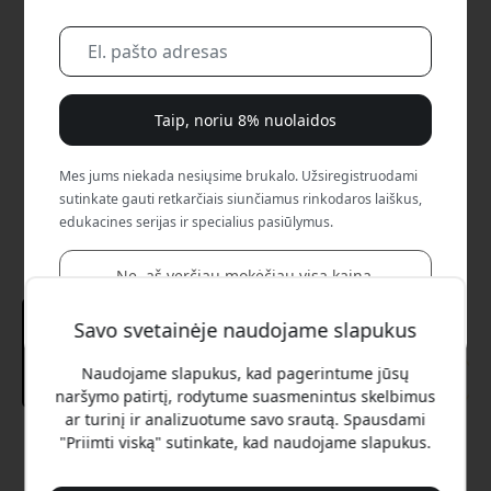
Taip, noriu 8% nuolaidos
Mes jums niekada nesiųsime brukalo. Užsiregistruodami
sutinkate gauti retkarčiais siunčiamus rinkodaros laiškus,
edukacines serijas ir specialius pasiūlymus.
Ne, aš verčiau mokėčiau visą kainą.
Savo svetainėje naudojame slapukus
Naudojame slapukus, kad pagerintume jūsų
naršymo patirtį, rodytume suasmenintus skelbimus
ar turinį ir analizuotume savo srautą. Spausdami
"Priimti viską" sutinkate, kad naudojame slapukus.
Rekomenduojama kaina
14.99 EUR