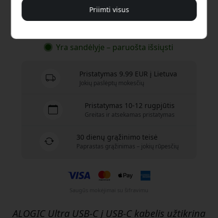
Priimti visus
Pirkti dabar
Yra sandėlyje – paruošta išsiųsti
Pristatymas 9.99 EUR į Lietuva
Jokių paslėptų mokesčių
Pristatymas 10-12 rugpjūtis
Greitas ir atsekamas pristatymas
30 dienų grąžinimo teisė
Paprastas grąžinimas – jokių rūpesčių
Saugūs mokėjimai su šifravimu
ALOGIC Ultra USB-C į USB-C kabelis užtikrina