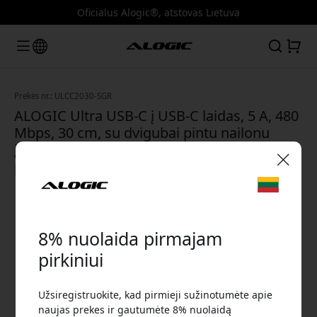
Oficialus Alogic®, atstovas Lietuva
Prekės nr.: ULCC2030-SGR
ALOGIC Ultra USB-C į USB-C laidas, 5 A, 480
Mbps, 30 cm, su dvigubai pintu nailonu
įkrovimui ir sinchronizavimui - Kosminė
pilka
🎉 Jūsų nuolaidos kodas:
8% nuolaida pirmajam
pirkiniui
Užsiregistruokite, kad pirmieji sužinotumėte apie
Norėdami gauti 8% nuolaidą, naudokite šį kodą
naujas prekes ir gautumėte 8% nuolaidą
atsiskaitydami.