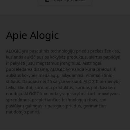
Apie Alogic
ALOGIC yra pasaulinis technologijų priedų prekės ženklas,
kuriantis aukščiausios kokybės produktus, skirtus papildyti
ir pakylėti jūsų mėgstamus įrenginius. Aistringai
puoselėdama dizainą, ALOGIC komanda kuria priedus iš
aukštos kokybės medžiagų, laikydamasi minimalistinio
stiliaus. Daugiau nei 25 šalyse veikianti ALOGIC pirmenybę
teikia klientui, kurdama produktus, kuriuos pati kasdien
naudoja. ALOGIC komanda yra pasiryžusi kurti inovatyvius
sprendimus, praplečiančius technologijų ribas, kad
pasiūlytų galingus ir patogius priedus, gerinančius
naudotojo patirtį.