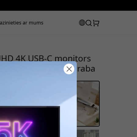
azinieties ar mums
 UHD 4K USB-C monitors
isplayPort 1.4 - Sudraba
tlaižu kods:
ot pasūtījumu, lai saņemtu 8%