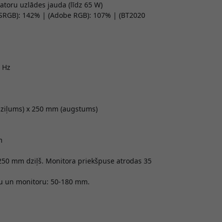
atoru uzlādes jauda (līdz 65 W)
 (SRGB): 142% | (Adobe RGB): 107% | (BT2020
 Hz
dziļums) x 250 mm (augstums)
m
x 250 mm dziļš. Monitora priekšpuse atrodas 35
u un monitoru: 50-180 mm.