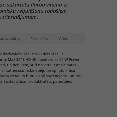
i un sakārtotu darba virsmu ar
nomisku regulēšanu radošiem
A stiprinājumam.
as scenāriji
Paredzēts
Video
 darbavietai reālistisku detalizāciju
arity Max 32" UHD 4K monitoru ar 65 W Power
tāti, un hobijiem, kuri novērtē izsmalcinātas
ar satriecošu izšķirtspēju un spilgtu krāsu
u darba vietai un būtu viegli savienojams, un tas
rī uzlabo jūsu produktivitāti, pateicoties