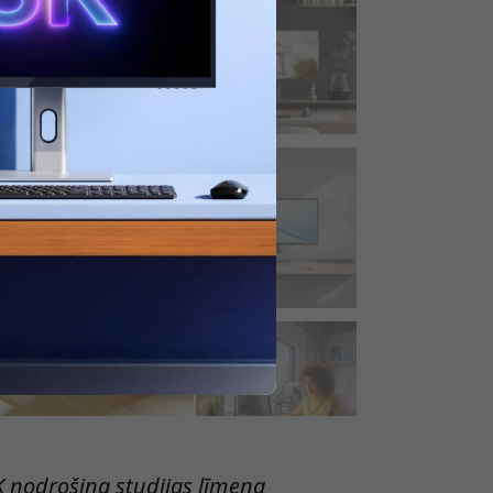
tlaidi.
K nodrošina studijas līmeņa