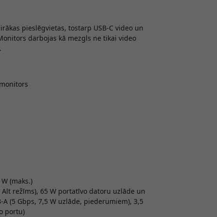
airākas pieslēgvietas, tostarp USB-C video un
 Monitors darbojas kā mezgls ne tikai video
.
 monitors
0 W (maks.)
Alt režīms), 65 W portatīvo datoru uzlāde un
B-A (5 Gbps, 7,5 W uzlāde, piederumiem), 3,5
o portu)