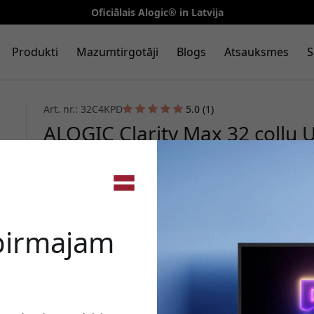
Oficiālais Alogic® in Latvija
Produkti
Mazumtirgotāji
Blogs
Atsauksmes
S
Art. nr.: 32C4KPD
5.0 (1)
ALOGIC Clarity Max 32 collu
ar 65 W uzlādi, HDMI 2.1 un D
🎉 Jūsu a
 pirmajam
Izmantojiet šo kodu, veic