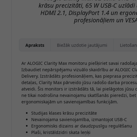
krāsu precizitāti, 65 W USB-C uzlād
a
HDMI 2.1, DisplayPort 1.4 un ergo
i.
profesionāļiem un VES
os
Apraksts
Biežāk uzdotie jautājumi
Lietošan
Ar ALOGIC Clarity Max monitoru piešķiriet savai radošajai
Izbaudiet nepārspējamu vizuālo skaidrību ar ALOGIC Cl
Delivery. Izstrādāts profesionāļiem, kas pieprasa precizi
detaļas, Clarity Max pārveido jūsu radošo darba procesu 
atveidi. Šis monitors ir izstrādāts tā, lai pielāgotos jūs
ne tikai nodrošina nevainojamu skatīšanās pieredzi, bet a
ergonomiskajām un savienojamības funkcijām.
Studijas klases krāsu precizitāte
Nevainojama savienojamība, izmantojot USB-C
Ergonomisks dizains ar daudzpusīgu regulēšanu
Plaši, kristāldzidri skata leņķi