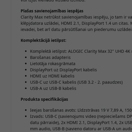
Plašas savienojamības iespējas
Clarity Max netrūkst savienojamības iespēju, jo tam ir v
klēpjdatora uzlādei, HDMI 2.1, DisplayPort 1.4 un citas.
ievadei, bet arī datu pārsūtīšanai un piederumu uzlādei
Komplektācijā ietilpst:
Komplektā ietilpst: ALOGIC Clarity Max 32" UHD 4K
Barošanas adapteris
Lietotāja rokasgrāmata
DisplayPort uz DisplayPort kabelis
HDMI uz HDMI kabelis
USB-C uz USB-C kabelis (USB 3.2 - 2. paaudzes)
USB-A uz USB-B kabelis
Produkta specifikācijas
Ieejas barošanas avots: Līdzstrāvas 19 V 7,89 A, 15
Izvads: USB-C (savienojums video (nepieciešams DP 
datu pārraide), 2x HDMI 2.1, DisplayPort 1.4, 2x US
mm audio, USB-B (savieno datoru ar USB-A un audi