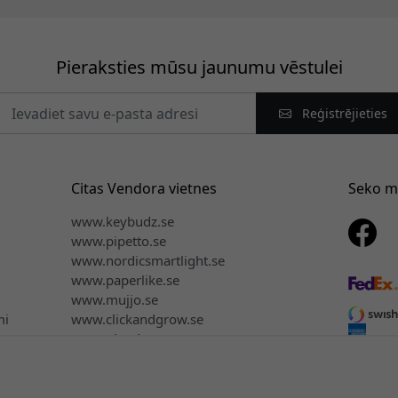
Pieraksties mūsu jaunumu vēstulei
Reģistrējieties
Citas Vendora vietnes
Seko 
www.keybudz.se
www.pipetto.se
www.nordicsmartlight.se
www.paperlike.se
www.mujjo.se
mi
www.clickandgrow.se
www.plaud.se