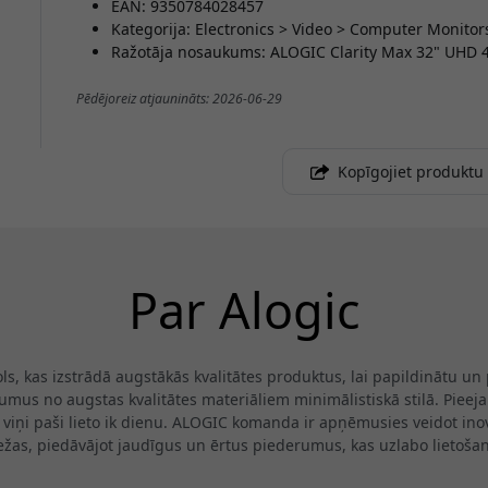
EAN: 9350784028457
Kategorija: Electronics > Video > Computer Monitor
Ražotāja nosaukums: ALOGIC Clarity Max 32" UHD 4
Pēdējoreiz atjaunināts: 2026-06-29
Kopīgojiet produktu
Par Alogic
, kas izstrādā augstākās kvalitātes produktus, lai papildinātu un pi
mus no augstas kvalitātes materiāliem minimālistiskā stilā. Pieejam
o viņi paši lieto ik dienu. ALOGIC komanda ir apņēmusies veidot in
ežas, piedāvājot jaudīgus un ērtus piederumus, kas uzlabo lietošan