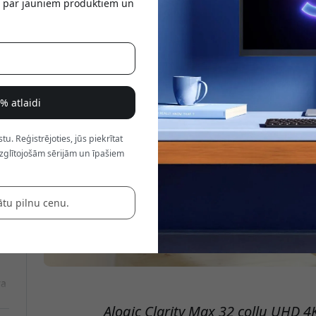
tu par jauniem produktiem un
a
8% atlaidi
. Reģistrējoties, jūs piekrītat
zglītojošām sērijām un īpašiem
ātu pilnu cenu.
ra
s
Alogic Clarity Max 32 collu UHD 4