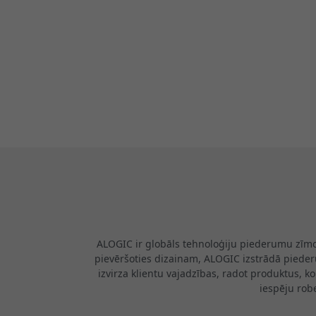
ALOGIC ir globāls tehnoloģiju piederumu zīmols
pievēršoties dizainam, ALOGIC izstrādā piederu
izvirza klientu vajadzības, radot produktus, k
iespēju rob