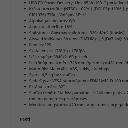
USB PD Power Delivery: Līdz 65 W USB-C portatīvo d
Krāsu precizitāte: (NTSC): 102% | (DCI-P3): 113% |
CIE1976) 77% | Vidējais ΔE: <1
Atpakaļgaismojums: QD
Aspekta attiecība: 16:9
Spilgtums: Gaismas spilgtums: 320cd/m2 (tipisks)
Atsvaidzināšanas ātrums: (DATUM): 1,5 (DATUM): 60
Panelis: IPS
Skata leņķis: 178°(H) / 178°(V)
Izšķirtspēja: 3840x2160 pikseļi
Izstrādājuma izmēri: 726 mm (garums) x 481 mm (
Materiāls: Materiāls: ABS, stikls, alumīnijs
Svars: 6,5 kg bez statīva
Saderīgs ar VESA stiprinājumu: FDMI MIS-D 100 m
Ekrāna izmērs: 32"
Statīva izmēri: Statīvs: pamatne: 1: 240 mm plats 
mm no pamatnes priekšpuses.
Monitora augstums: 420 mm. Augstums starp gald
Fakti