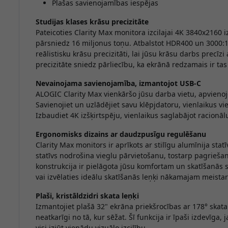
Plašas savienojamības iespējas
Studijas klases krāsu precizitāte
Pateicoties Clarity Max monitora izcilajai 4K 3840x2160 iz
pārsniedz 16 miljonus toņu. Atbalstot HDR400 un 3000:1
reālistisku krāsu precizitāti, lai jūsu krāsu darbs prec
precizitāte sniedz pārliecību, ka ekrānā redzamais ir tas 
Nevainojama savienojamība, izmantojot USB-C
ALOGIC Clarity Max vienkāršo jūsu darba vietu, apvienojo
Savienojiet un uzlādējiet savu klēpjdatoru, vienlaikus vie
Izbaudiet 4K izšķirtspēju, vienlaikus saglabājot racionāl
Ergonomisks dizains ar daudzpusīgu regulēšanu
Clarity Max monitors ir aprīkots ar stilīgu alumīnija statī
statīvs nodrošina vieglu pārvietošanu, tostarp pagrieša
konstrukcija ir pielāgota jūsu komfortam un skatīšanās sk
vai izvēlaties ideālu skatīšanās leņķi nākamajam meist
Plaši, kristāldzidri skata leņķi
Izmantojiet plašā 32" ekrāna priekšrocības ar 178° skat
neatkarīgi no tā, kur sēžat. Šī funkcija ir īpaši izdevīga, 
visi izjūt vienādu vizuālo izcilību.