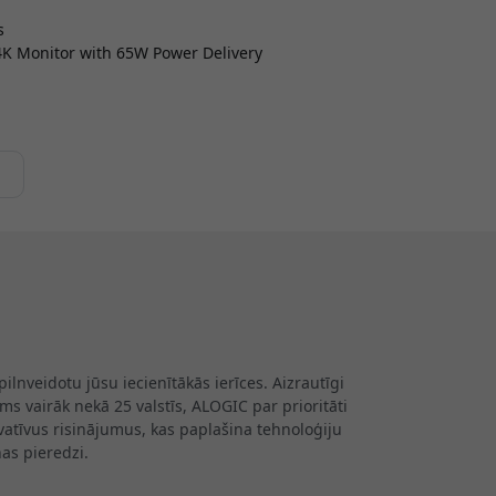
s
K Monitor with 65W Power Delivery
lnveidotu jūsu iecienītākās ierīces. Aizrautīgi
s vairāk nekā 25 valstīs, ALOGIC par prioritāti
ovatīvus risinājumus, kas paplašina tehnoloģiju
as pieredzi.