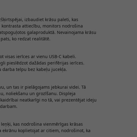
šķirtspējai, izbaudiet krāsu paleti, kas
 kontrasta attiecību, monitors nodrošina
īzi atspoguļotos galaproduktā. Nevainojama krāsu
pats, ko redzat realitātē.
t visas ierīces ar vienu USB-C kabeli.
gli pieslēdzot dažādas perifērijas ierīces.
u darba telpu bez kabeļu jucekļa.
vu, un tas ir pielāgojams jebkurai videi. Tā
nu, noliekšanu un grozīšanu. Displeja
aidrībai neatkarīgi no tā, vai prezentējat ideju
ardarbam.
a leņķi, kas nodrošina vienmērīgas krāsas
ja ekrānu koplietojat ar citiem, nodrošinot, ka