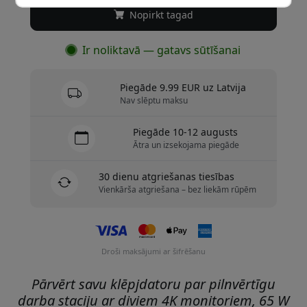
Nopirkt tagad
Ir noliktavā — gatavs sūtīšanai
Piegāde 9.99 EUR uz Latvija
Nav slēptu maksu
Piegāde 10-12 augusts
Ātra un izsekojama piegāde
30 dienu atgriešanas tiesības
Vienkārša atgriešana – bez liekām rūpēm
Droši maksājumi ar šifrēšanu
Pārvērt savu klēpjdatoru par pilnvērtīgu
darba staciju ar diviem 4K monitoriem, 65 W