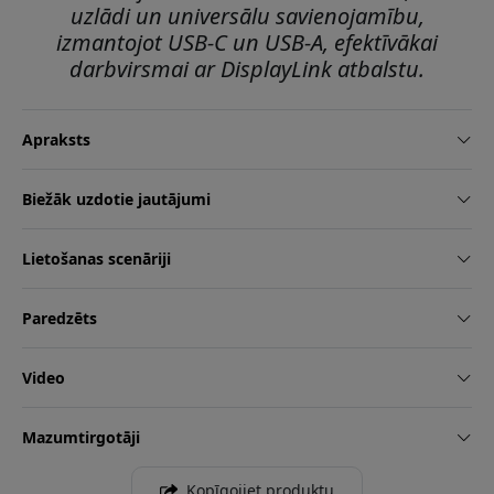
uzlādi un universālu savienojamību,
izmantojot USB-C un USB-A, efektīvākai
darbvirsmai ar DisplayLink atbalstu.
Apraksts
Biežāk uzdotie jautājumi
Lietošanas scenāriji
Paredzēts
Video
Mazumtirgotāji
Kopīgojiet produktu