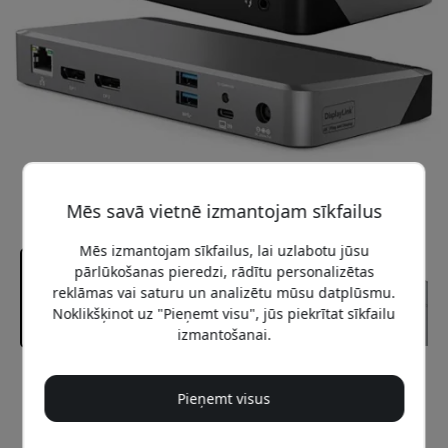
Mēs savā vietnē izmantojam sīkfailus
Mēs izmantojam sīkfailus, lai uzlabotu jūsu
pārlūkošanas pieredzi, rādītu personalizētas
reklāmas vai saturu un analizētu mūsu datplūsmu.
Noklikšķinot uz "Pieņemt visu", jūs piekrītat sīkfailu
izmantošanai.
Ieteicamā cena
Pieņemt visus
399.99 EUR