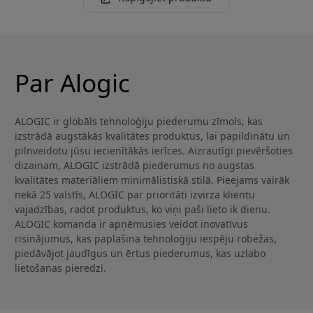
Par Alogic
ALOGIC ir globāls tehnoloģiju piederumu zīmols, kas
izstrādā augstākās kvalitātes produktus, lai papildinātu un
pilnveidotu jūsu iecienītākās ierīces. Aizrautīgi pievēršoties
dizainam, ALOGIC izstrādā piederumus no augstas
kvalitātes materiāliem minimālistiskā stilā. Pieejams vairāk
nekā 25 valstīs, ALOGIC par prioritāti izvirza klientu
vajadzības, radot produktus, ko viņi paši lieto ik dienu.
ALOGIC komanda ir apņēmusies veidot inovatīvus
risinājumus, kas paplašina tehnoloģiju iespēju robežas,
piedāvājot jaudīgus un ērtus piederumus, kas uzlabo
lietošanas pieredzi.