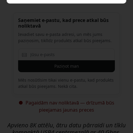
Saņemiet e-pastu, kad prece atkal būs
noliktavā
Ievadiet savu e-pasta adresi, un mēs jums
paziņosim, tiklīdz produkts atkal būs pieejams.
Paziņot man
Mēs nosūtīsim tikai vienu e-pastu, kad produkts
atkal būs pieejams. Nekā cita.
Pagaidām nav noliktavā — drīzumā būs
pieejamas jaunas preces
Apvieno 8K attēlu, ātru datu pārraidi un tīklu
kompaktā USB4 centrmezglā ar 40 Gbps,