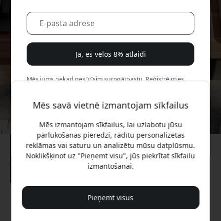
Jā, es vēlos 8% atlaidi
Mēs jums nekad nesūtīsim surogātpastu. Reģistrējoties,
jūs piekrītat neregulāriem mārketinga e-pastiem,
izglītojošām sērijām un īpašiem piedāvājumiem.
Mēs savā vietnē izmantojam sīkfailus
Nē, es labāk maksātu pilnu cenu.
Mēs izmantojam sīkfailus, lai uzlabotu jūsu
pārlūkošanas pieredzi, rādītu personalizētas
reklāmas vai saturu un analizētu mūsu datplūsmu.
Noklikšķinot uz "Pieņemt visu", jūs piekrītat sīkfailu
izmantošanai.
Pieņemt visus
Ieteicamā cena
169.99 EUR