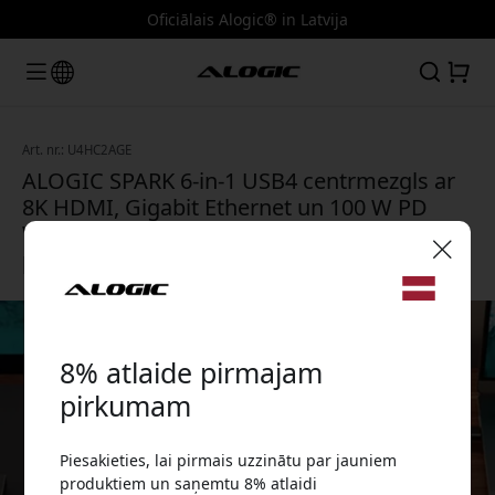
Oficiālais Alogic® in Latvija
Art. nr.: U4HC2AGE
ALOGIC SPARK 6-in-1 USB4 centrmezgls ar
8K HDMI, Gigabit Ethernet un 100 W PD
Windows, Mac un ChromeOS - Kosmosa
pelēks
🎉 Jūsu atlaižu kods:
8% atlaide pirmajam
pirkumam
Piesakieties, lai pirmais uzzinātu par jauniem
Izmantojiet šo kodu, veicot pasūtījumu, lai
produktiem un saņemtu 8% atlaidi
saņemtu 8% atlaidi.