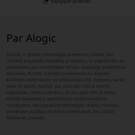
Kopīgojiet produktu
Par Alogic
ALOGIC ir globāls tehnoloģiju piederumu zīmols, kas
izstrādā augstākās kvalitātes produktus, lai papildinātu un
pilnveidotu jūsu iecienītākās ierīces. Aizrautīgi pievēršoties
dizainam, ALOGIC izstrādā piederumus no augstas
kvalitātes materiāliem minimālistiskā stilā. Pieejams vairāk
nekā 25 valstīs, ALOGIC par prioritāti izvirza klientu
vajadzības, radot produktus, ko viņi paši lieto ik dienu.
ALOGIC komanda ir apņēmusies veidot inovatīvus
risinājumus, kas paplašina tehnoloģiju iespēju robežas,
piedāvājot jaudīgus un ērtus piederumus, kas uzlabo
lietošanas pieredzi.