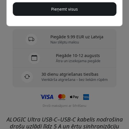
Nopirkt tagad
Pieņemt visus
Ir noliktavā — gatavs sūtīšanai
Piegāde 9.99 EUR uz Latvija
Nav slēptu maksu
Piegāde 10-12 augusts
Ātra un izsekojama piegāde
30 dienu atgriešanas tiesības
Vienkārša atgriešana – bez liekām rūpēm
Droši maksājumi ar šifrēšanu
ALOGIC Ultra USB-C–USB-C kabelis nodrošina
drošu uzlādi līdz 5 A un ērtu sinhronizāciju