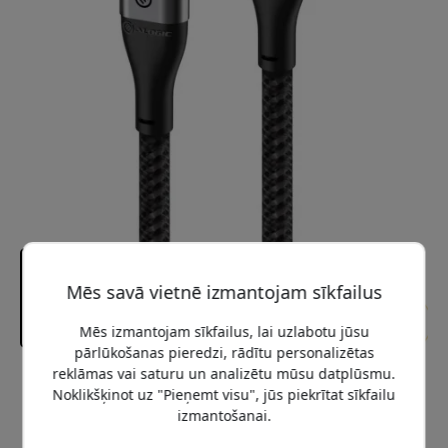
Mēs savā vietnē izmantojam sīkfailus
Mēs izmantojam sīkfailus, lai uzlabotu jūsu
pārlūkošanas pieredzi, rādītu personalizētas
reklāmas vai saturu un analizētu mūsu datplūsmu.
Ieteicamā cena
Noklikšķinot uz "Pieņemt visu", jūs piekrītat sīkfailu
14.99 EUR
izmantošanai.