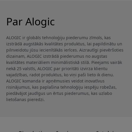
Par Alogic
ALOGIC ir globāls tehnoloģiju piederumu zīmols, kas
izstrādā augstākās kvalitātes produktus, lai papildinātu un
pilnveidotu jūsu iecienītākās ierīces. Aizrautīgi pievēršoties
dizainam, ALOGIC izstrādā piederumus no augstas
kvalitātes materiāliem minimālistiskā stilā. Pieejams vairāk
nekā 25 valstīs, ALOGIC par prioritāti izvirza klientu
vajadzības, radot produktus, ko viņi paši lieto ik dienu.
ALOGIC komanda ir apņēmusies veidot inovatīvus
risinājumus, kas paplašina tehnoloģiju iespēju robežas,
piedāvājot jaudīgus un ērtus piederumus, kas uzlabo
lietošanas pieredzi.