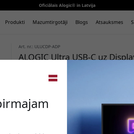
Oficiālais Alogic® in Latvija
Produkti
Mazumtirgotāji
Blogs
Atsauksmes
S
Art. nr.: ULUCDP-ADP
ALOGIC Ultra USB-C uz Displa
atbalstu 4K UHD pie 60 Hz un
Kosmosa pelēks
🎉 Jūsu a
 pirmajam
Izmantojiet šo kodu, veic