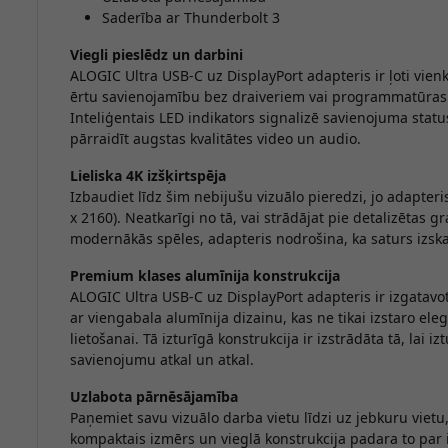
Saderība ar Thunderbolt 3
Viegli pieslēdz un darbini
ALOGIC Ultra USB-C uz DisplayPort adapteris ir ļoti vien
ērtu savienojamību bez draiveriem vai programmatūras i
Inteliģentais LED indikators signalizē savienojuma status
pārraidīt augstas kvalitātes video un audio.
Lieliska 4K izšķirtspēja
Izbaudiet līdz šim nebijušu vizuālo pieredzi, jo adapteris
x 2160). Neatkarīgi no tā, vai strādājat pie detalizētas gr
modernākās spēles, adapteris nodrošina, ka saturs izskat
Premium klases alumīnija konstrukcija
ALOGIC Ultra USB-C uz DisplayPort adapteris ir izgatavo
ar viengabala alumīnija dizainu, kas ne tikai izstaro eleg
lietošanai. Tā izturīgā konstrukcija ir izstrādāta tā, lai
savienojumu atkal un atkal.
Uzlabota pārnēsājamība
Paņemiet savu vizuālo darba vietu līdzi uz jebkuru vietu
kompaktais izmērs un vieglā konstrukcija padara to par id