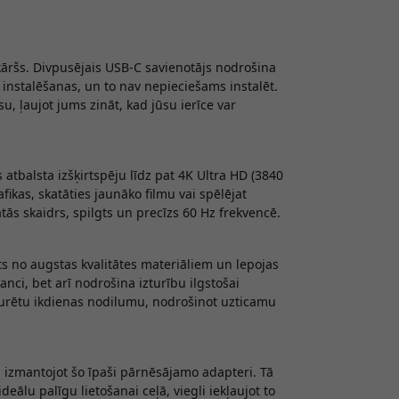
kāršs. Divpusējais USB-C savienotājs nodrošina
nstalēšanas, un to nav nepieciešams instalēt.
u, ļaujot jums zināt, kad jūsu ierīce var
 atbalsta izšķirtspēju līdz pat 4K Ultra HD (3840
afikas, skatāties jaunāko filmu vai spēlējat
ās skaidrs, spilgts un precīzs 60 Hz frekvencē.
ts no augstas kvalitātes materiāliem un lepojas
anci, bet arī nodrošina izturību ilgstošai
 izturētu ikdienas nodilumu, nodrošinot uzticamu
, izmantojot šo īpaši pārnēsājamo adapteri. Tā
eālu palīgu lietošanai ceļā, viegli iekļaujot to