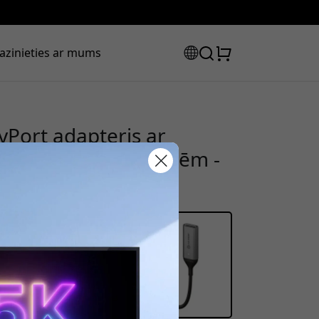
azinieties ar mums
yPort adapteris ar
 Thunderbolt 3 ierīcēm -
tlaižu kods:
ot pasūtījumu, lai saņemtu 8%