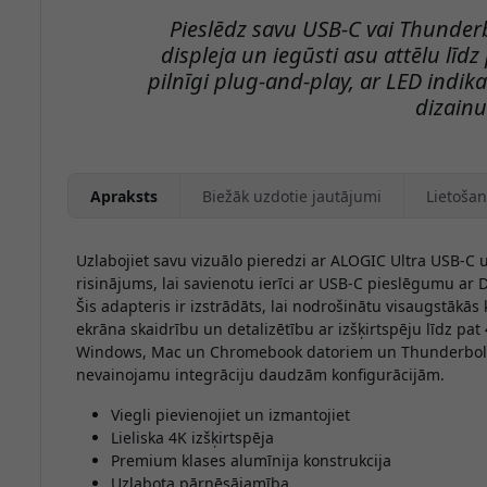
Pieslēdz savu USB-C vai Thunderbo
displeja un iegūsti asu attēlu līd
pilnīgi plug-and-play, ar LED indi
dizainu
Apraksts
Biežāk uzdotie jautājumi
Lietošan
Uzlabojiet savu vizuālo pieredzi ar ALOGIC Ultra USB-C u
risinājums, lai savienotu ierīci ar USB-C pieslēgumu ar D
Šis adapteris ir izstrādāts, lai nodrošinātu visaugstākās
ekrāna skaidrību un detalizētību ar izšķirtspēju līdz pat 
Windows, Mac un Chromebook datoriem un Thunderbolt 
nevainojamu integrāciju daudzām konfigurācijām.
Viegli pievienojiet un izmantojiet
Lieliska 4K izšķirtspēja
Premium klases alumīnija konstrukcija
Uzlabota pārnēsājamība