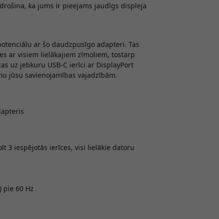
rošina, ka jums ir pieejams jaudīgs displeja
potenciālu ar šo daudzpusīgo adapteri. Tas
s ar visiem lielākajiem zīmoliem, tostarp
cas uz jebkuru USB-C ierīci ar DisplayPort
umu jūsu savienojamības vajadzībām.
apteris
3 iespējotās ierīces, visi lielākie datoru
) pie 60 Hz