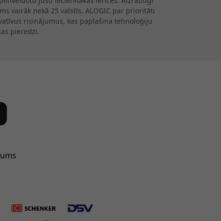
lnveidotu jūsu iecienītākās ierīces. Aizrautīgi
s vairāk nekā 25 valstīs, ALOGIC par prioritāti
ovatīvus risinājumus, kas paplašina tehnoloģiju
as pieredzi.
mums