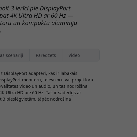
lt 3 ierīci pie DisplayPort
z pat 4K Ultra HD ar 60 Hz —
katoru un kompaktu alumīnija
.
as scenāriji
Paredzēts
Video
z DisplayPort adapteri, kas ir labākais
isplayPort monitoru, televizoru vai projektoru.
 kvalitātes video un audio, un tas nodrošina
4K Ultra HD pie 60 Hz. Tas ir saderīgs ar
3 pieslēgvietām, tāpēc nodrošina