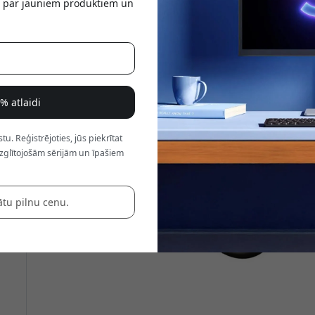
tu par jauniem produktiem un
a
8% atlaidi
. Reģistrējoties, jūs piekrītat
zglītojošām sērijām un īpašiem
ātu pilnu cenu.