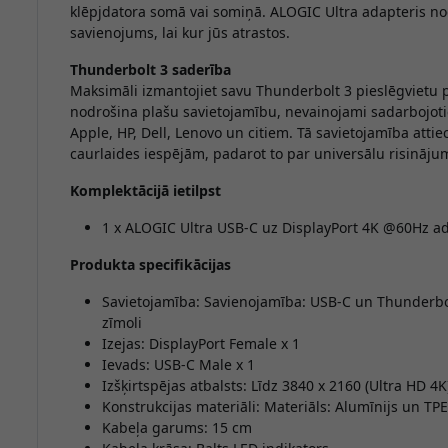
klēpjdatora somā vai somiņā. ALOGIC Ultra adapteris nod
savienojums, lai kur jūs atrastos.
Thunderbolt 3 saderība
Maksimāli izmantojiet savu Thunderbolt 3 pieslēgvietu 
nodrošina plašu savietojamību, nevainojami sadarbojotie
Apple, HP, Dell, Lenovo un citiem. Tā savietojamība attie
caurlaides iespējām, padarot to par universālu risināj
Komplektācijā ietilpst
1 x ALOGIC Ultra USB-C uz DisplayPort 4K @60Hz ad
Produkta specifikācijas
Savietojamība: Savienojamība: USB-C un Thunderbolt 
zīmoli
Izejas: DisplayPort Female x 1
Ievads: USB-C Male x 1
Izšķirtspējas atbalsts: Līdz 3840 x 2160 (Ultra HD 4K
Konstrukcijas materiāli: Materiāls: Alumīnijs un TPE
Kabeļa garums: 15 cm