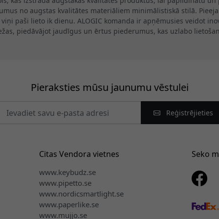
, kas izstrādā augstākās kvalitātes produktus, lai papildinātu un pi
mus no augstas kvalitātes materiāliem minimālistiskā stilā. Pieejam
o viņi paši lieto ik dienu. ALOGIC komanda ir apņēmusies veidot in
ežas, piedāvājot jaudīgus un ērtus piederumus, kas uzlabo lietošan
Pieraksties mūsu jaunumu vēstulei
Reģistrējieties
Citas Vendora vietnes
Seko 
www.keybudz.se
www.pipetto.se
www.nordicsmartlight.se
www.paperlike.se
www.mujjo.se