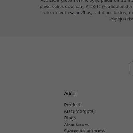
ALOGIC ir globāls tehnoloģiju piederumu zīmols
pievēršoties dizainam, ALOGIC izstrādā piederu
izvirza klientu vajadzības, radot produktus, k
iespēju rob
Atklāj
Produkti
Mazumtirgotāji
Blogs
Atsauksmes
Sazinieties ar mums