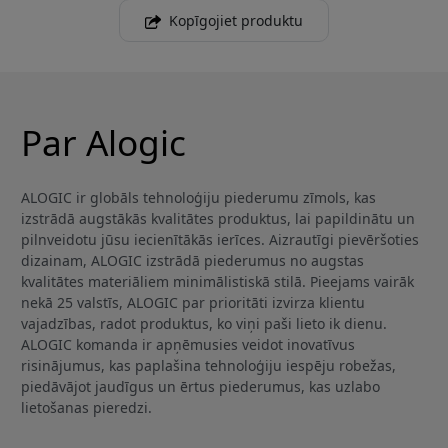
Kopīgojiet produktu
Par Alogic
ALOGIC ir globāls tehnoloģiju piederumu zīmols, kas
izstrādā augstākās kvalitātes produktus, lai papildinātu un
pilnveidotu jūsu iecienītākās ierīces. Aizrautīgi pievēršoties
dizainam, ALOGIC izstrādā piederumus no augstas
kvalitātes materiāliem minimālistiskā stilā. Pieejams vairāk
nekā 25 valstīs, ALOGIC par prioritāti izvirza klientu
vajadzības, radot produktus, ko viņi paši lieto ik dienu.
ALOGIC komanda ir apņēmusies veidot inovatīvus
risinājumus, kas paplašina tehnoloģiju iespēju robežas,
piedāvājot jaudīgus un ērtus piederumus, kas uzlabo
lietošanas pieredzi.