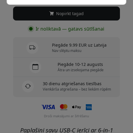
Nopirkt tagad
Ir noliktavā — gatavs sūtīšanai
Piegāde 9.99 EUR uz Latvija
Nav slēptu maksu
Piegāde 10-12 augusts
Ātra un izsekojama piegāde
30 dienu atgriešanas tiesības
Vienkārša atgriešana – bez liekām rūpēm
Droši maksājumi ar šifrēšanu
Paplašini savu USB-C ierīci ar 6-in-1