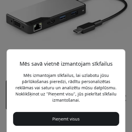
Mēs savā vietnē izmantojam sīkfailus
Mēs izmantojam sīkfailus, lai uzlabotu jūsu
pārlūkošanas pieredzi, rādītu personalizētas
reklāmas vai saturu un analizētu mūsu datplūsmu.
Noklikšķinot uz "Pieņemt visu", jūs piekrītat sīkfailu
izmantošanai.
Pieņemt visus
Ieteicamā cena
59.99 EUR