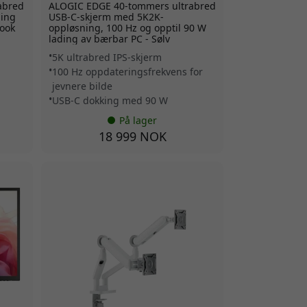
abred
ALOGIC EDGE 40-tommers ultrabred
ding
USB-C-skjerm med 5K2K-
ook
oppløsning, 100 Hz og opptil 90 W
lading av bærbar PC - Sølv
5K ultrabred IPS-skjerm
100 Hz oppdateringsfrekvens for
jevnere bilde
USB-C dokking med 90 W
På lager
18 999 NOK