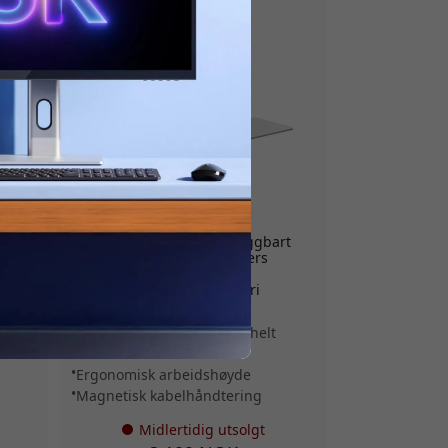
A32FSSLV
rarm
ALOGIC Aspekt sammenleggbart
monitorstativ for 32-tommers
17–
skjermer med magnetisk
kabelhåndtering og skruefri
montering - Sølv
Kan brukes oppreist eller helt
sammenfoldet
Ergonomisk arbeidshøyde
Magnetisk kabelhåndtering
Midlertidig utsolgt