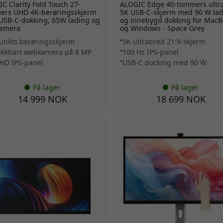
C Clarity Fold Touch 27-
ALOGIC Edge 40-tommers ultr
ers UHD 4K-berøringsskjerm
5K USB-C-skjerm med 90 W la
USB-C-dokking, 65W lading og
og innebygd dokking for MacB
amera
og Windows - Space Grey
unkts berøringsskjerm
5K ultrabred 21:9-skjerm
ekkbart webkamera på 8 MP
100 Hz IPS-panel
HD IPS-panel
USB-C docking med 90 W
På lager
På lager
14 999 NOK
18 699 NOK