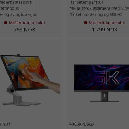
raders rotasjon til
fargetemperatur
rettmodus
4K autofokuskamera med vidv
e- og svingfunksjon
Enkel montering og USB-C
Midlertidig utsolgt
Midlertidig utsolgt
799 NOK
1 799 NOK
KPDTF
40C5KPDSGR