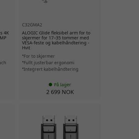
C32GMA2
s 4K
ALOGIC Glide fleksibel arm for to
 MP
skjermer for 17–35 tommer med
VESA-feste og kabelhåndtering -
Hvit
For to skjermer
uch
Fullt justerbar ergonomi
Integrert kabelhåndtering
På lager
2 699 NOK