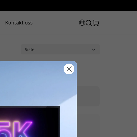
Kontakt oss
abattkode:
|
Powerbanks og trådløs lading
assen for å få 8% rabatt.