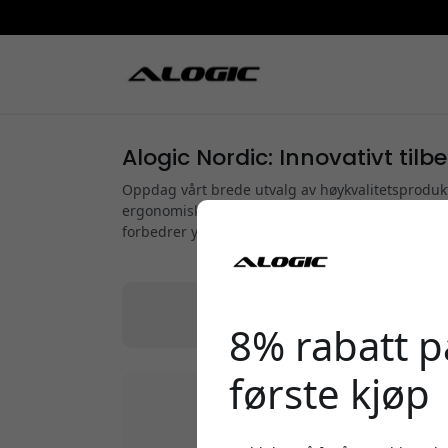
Alogic Nordic: Innovativt tilb
Oppdag vårt brede utvalg av høykvalitetsprodukt
ergonomiske holdere for bærbare datamaskiner o
forbedrer ytelsen og brukeropplevelsen til enhe
Alle
|
Kabler
|
Adaptere og 
8% rabatt på
første kjøp