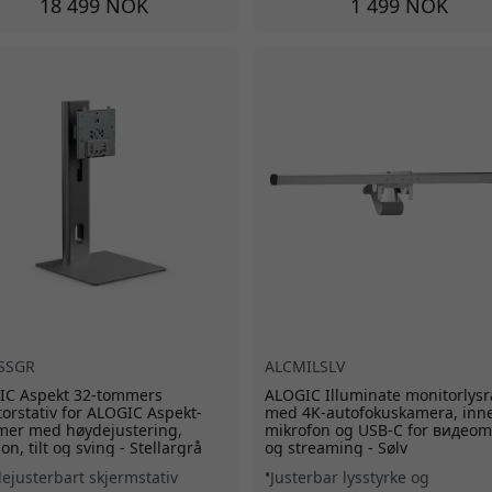
18 499 NOK
1 499 NOK
SSGR
ALCMILSLV
IC Aspekt 32-tommers
ALOGIC Illuminate monitorlys
orstativ for ALOGIC Aspekt-
med 4K-autofokuskamera, inn
mer med høydejustering,
mikrofon og USB-C for видеom
on, tilt og sving - Stellargrå
og streaming - Sølv
ejusterbart skjermstativ
Justerbar lysstyrke og