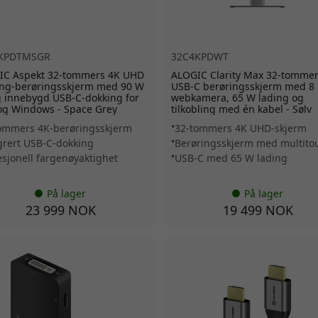
KPDTMSGR
32C4KPDWT
IC Aspekt 32-tommers 4K UHD
ALOGIC Clarity Max 32-tommer
ing-berøringsskjerm med 90 W
USB-C berøringsskjerm med 8
 innebygd USB-C-dokking for
webkamera, 65 W lading og
og Windows - Space Grey
tilkobling med én kabel - Sølv
ommers 4K-berøringsskjerm
32-tommers 4K UHD-skjerm
grert USB-C-dokking
Berøringsskjerm med multito
esjonell fargenøyaktighet
USB-C med 65 W lading
På lager
På lager
23 999 NOK
19 499 NOK