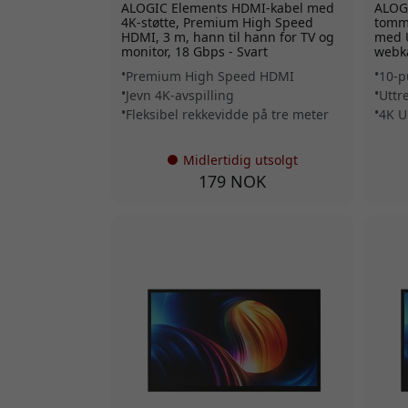
ALOGIC Elements HDMI-kabel med
ALOGI
4K-støtte, Premium High Speed
tomm
HDMI, 3 m, hann til hann for TV og
med 
monitor, 18 Gbps - Svart
webk
Premium High Speed HDMI
10-p
Jevn 4K-avspilling
Uttr
Fleksibel rekkevidde på tre meter
4K U
Midlertidig utsolgt
179 NOK