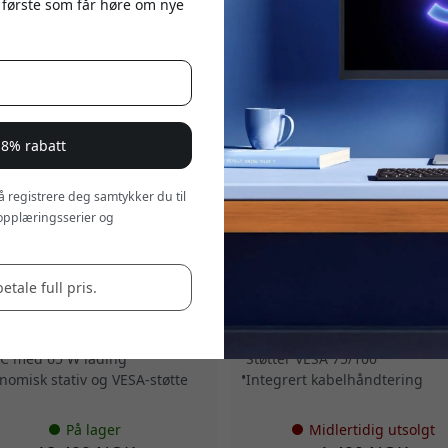
 første som får høre om nye
 8% rabatt
 å registrere deg samtykker du til
KPDT
5.0
C32GMA1
opplæringsserier og
c Clarity 5K Touch 27-tommers
ALOGIC Glide fleksibel monito
ringsskjermmonitor med 5K-
for én person med VESA-feste,
sning, USB-C og støtte for MPP
kabelhåndtering og støtte for 
betale full pris.
l kreative arbeidsflyter - Sølv
35-tommers skjermer - Hvit
ppløsning med
Fullt justerbar ergonomisk
ringsskjerm
posisjonering
C med 65 W lading
Støtter VESA 75/100
nomisk stativ og VESA-støtte
Integrert kabelhåndtering
På lager
Midlertidig utsolgt