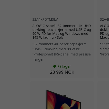
32A4KPDTMSLV
32A4
ALOGIC Aspekt 32-tommers 4K UHD
ALOG
dokking-touchskjerm med USB-C og
dokk
90 W PD for Mac og Windows med
PD og
145 W lading - Sølv
Mac 
32-tommers 4K-berøringsskjerm
32-t
USB-C-dokking med 90 W PD
Inte
Profesjonelt IPS-panel med presise
Prof
farger
På lager
23 999 NOK