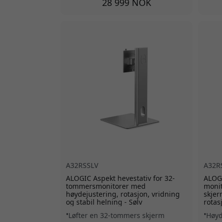
28 999 NOK
A32RSSLV
A32R
ALOGIC Aspekt hevestativ for 32-
ALOG
tommersmonitorer med
monit
høydejustering, rotasjon, vridning
skjer
og stabil helning - Sølv
rotasj
Løfter en 32-tommers skjerm
Høyd