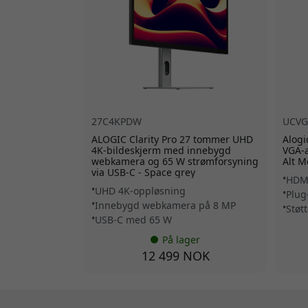
27C4KPDW
UCVG
ALOGIC Clarity Pro 27 tommer UHD
Alogi
4K-bildeskjerm med innebygd
VGA-a
webkamera og 65 W strømforsyning
Alt M
via USB-C - Space grey
HDMI
UHD 4K-oppløsning
Plug
Innebygd webkamera på 8 MP
Støt
USB-C med 65 W
På lager
12 499 NOK