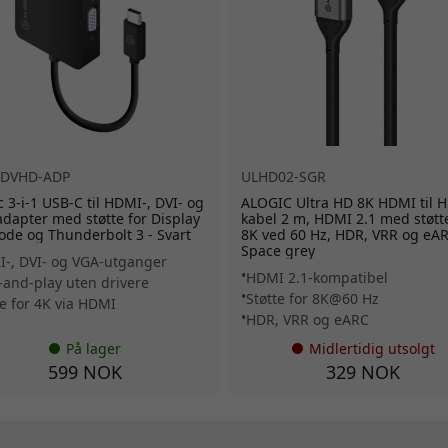
DVHD-ADP
ULHD02-SGR
c 3-i-1 USB-C til HDMI-, DVI- og
ALOGIC Ultra HD 8K HDMI til 
dapter med støtte for Display
kabel 2 m, HDMI 2.1 med støtte
ode og Thunderbolt 3 - Svart
8K ved 60 Hz, HDR, VRR og eAR
Space grey
-, DVI- og VGA-utganger
HDMI 2.1-kompatibel
-and-play uten drivere
Støtte for 8K@60 Hz
te for 4K via HDMI
HDR, VRR og eARC
På lager
Midlertidig utsolgt
599 NOK
329 NOK