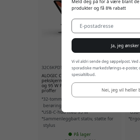
Meld deg på for å være blant de
produkter og få 8% rabatt
Ja, jeg ønsker
Vi vil aldri sende deg søppelpost. Ved
32C6KPDT
5.0
27C5
sporadiske markedsførings-e-poster, 
spesialtilbud.
ALOGIC Clarity 32-tommers 6K
Alogi
pekskjermmonitor med USB-C-hub
berø
og 95 W Power Delivery for kreative
opplø
Nei, jeg vil heller 
proffer
2.0 ti
32-tommers 6K UHD-
5K-o
berøringsskjerm
berø
USB-C-hub med 95 W
USB-
Sammenleggbart stativ, støtte for
Ergo
stylus
På lager