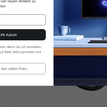
 von neuen Artikeln zu
er
lten
e 8% Rabatt
ken. Wenn Sie sich anmelden,
g-E-Mails, Bildungsreihen und
 den vollen Preis.