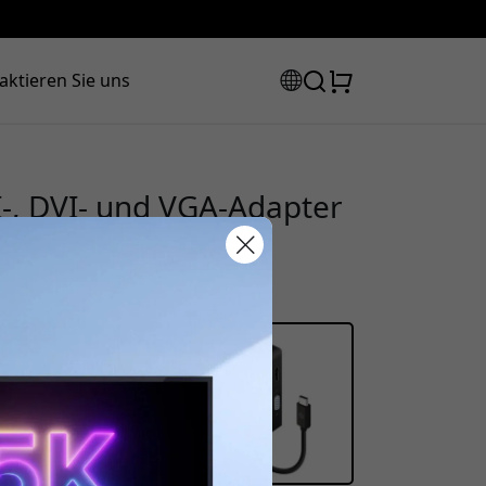
aktieren Sie uns
-, DVI- und VGA-Adapter
y Alt Mode und
Rabattcode:
 der Kasse, um 8% Rabatt zu