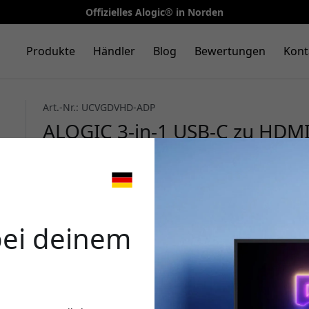
Offizielles Alogic® in Norden
Produkte
Händler
Blog
Bewertungen
Kont
Art.-Nr.: UCVGDVHD-ADP
ALOGIC 3-in-1 USB-C zu HDMI
mit Unterstützung für Displa
Thunderbolt 3 - Schwarz
🎉 Dein 
bei deinem
Verwende diesen Code an