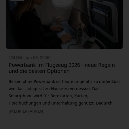
Touchscreen für Ihren Mac zu bekommen. Es gibt
mehrere externe Displays, die hervorragend mit
[ BLOG - Jun 08, 2026]
Powerbank im Flugzeug 2026 - neue Regeln
und die besten Optionen
Reisen ohne Powerbank ist heute ungefähr so undenkbar
wie das Ladegerät zu Hause zu vergessen. Das
Smartphone wird für Bordkarten, Karten,
Hotelbuchungen und Unterhaltung genutzt. Dadurch
muss der Akku unterwegs oft hart arbeiten. Gleichzeitig
[MEHR ERFAHREN]
sind die Regeln für Lithiumbatterien immer strenger
geworden. Ab April 2026 haben mehrere