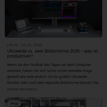
AirPods oder andere Bluetooth-Kopfhörer. Sie m&uum
[ BLOG - Jun 22, 2026]
Ultrawide vs. zwei Bildschirme 2026 – was ist
produktiver?
Wenn Sie den Großteil des Tages vor dem Computer
arbeiten, haben Sie sich sicher schon dieselbe Frage
gestellt wie viele andere: Ist ein großer Ultrawide-
Monitor oder sind zwei separate Bildschirme besser? Die
Frage ist mit dem Homeoffice als festem Teil des
[MEHR ERFAHREN]
Arbeitslebens immer relevanter geworden. Viele haben
bereits gemerkt, wie viel effizienter die Arbeit wird, wenn
Blogg
man sich von einem einzelnen Laptop-Bildschirm