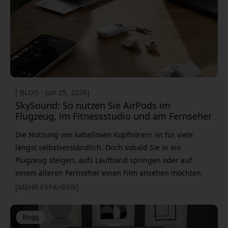
[ BLOG - Jun 25, 2026]
SkySound: So nutzen Sie AirPods im
Flugzeug, im Fitnessstudio und am Fernseher
Die Nutzung von kabellosen Kopfhörern ist für viele
längst selbstverständlich. Doch sobald Sie in ein
Flugzeug steigen, aufs Laufband springen oder auf
einem älteren Fernseher einen Film ansehen möchten,
taucht dasselbe Problem auf: Es gibt nur eine normale
[MEHR ERFAHREN]
3,5-mm-Kopfhörerbuchse. Genau hier kommt ein
Bluetooth-Sender ins Spiel. Mit ALOGIC SkySound senden
Blogg
Sie den Ton in wenigen Sekunden kabellos an Ihre