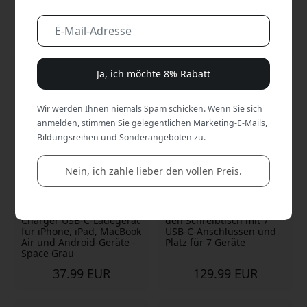
Schnelle Lieferung | 30 Tage Rückgaberecht |
Sicher online einkaufen im offiziellen Store
Ja, ich möchte 8% Rabatt
Wir werden Ihnen niemals Spam schicken. Wenn Sie sich
anmelden, stimmen Sie gelegentlichen Marketing-E-Mails,
Bildungsreihen und Sonderangeboten zu.
Nein, ich zahle lieber den vollen Preis.
ALOGIC Dual USB-C Rapid
ALOGIC Powerfin 7-Port-
Power 45W Cube GaN
USB-C-Ladestation für
Charger USB-C-Ladegerät
den Schreibtisch mit 7
für iPhone, iPad, MacBook
USB-C-Anschlüssen und
Air und Android-Geräte -
Platz für 7 Geräte
Space Grau
37.99 EUR
129.99 EUR