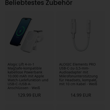
Beliebtestes Zubehör
Fluggesellschaften und Luftfahrtbehörden ihre
Richtlinien für Powerbanks in der Kabine verschärft. Das
heißt nicht, dass S
Alogic Lift 4-in-1
ALOGIC Elements PRO
MagSafe-kompatible
USB-C-zu-3,5-mm-
kabellose Powerbank
Audioadapter mit
10.000 mAh mit Apple
Mikrofonunterstützung
Watch-Ladefunktion und
für Headsets, kompakt,
USB-C-/USB-A-
mit 10 cm Kabel - Weiß
Anschlüssen - Weiß
129.99 EUR
14.99 EUR