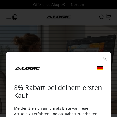
Offizielles Alogic® in Norden
Der weltweit erste 5K-Monitor mit
Touchscreen
🎉 Dein Rabattcode:
Alogic Clarity 5K Touch 27" UHD-Monitor
Hier klicken
8% Rabatt bei deinem ersten
Kauf
Melden Sie sich an, um als Erste von neuen
Verwende diesen Code an der Kasse, um 8%
Artikeln zu erfahren und 8% Rabatt zu erhalten
Rabatt zu erhalten.