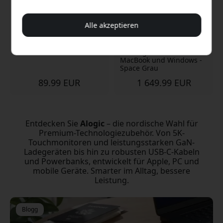
ALOGIC Elite 360
ALOGIC Edge 40-Zoll-
Alle akzeptieren
drehbarer Laptopständer
Ultrawide-5K-USB-C-
mit 360-Grad-Drehbasis
Monitor mit 90-W-Laden
für Laptops 11–17 Zoll -
und integrierter
Silber
Dockingfunktion für
MacBook und Windows -
Space Grau
89.99 EUR
1 649.99 EUR
Entdecken Sie
Alogic
– die nordische Wahl für
Premium-Technologiezubehör. Von 5K-
Touchmonitoren und leistungsstarken GaN-
Ladegeräten bis hin zu robusten USB-C-Kabeln
und Powerbanks, entwickelt für Apple, PC und
mobile Geräte. Smarter im Alltag, bessere
Leistung.
Blogg