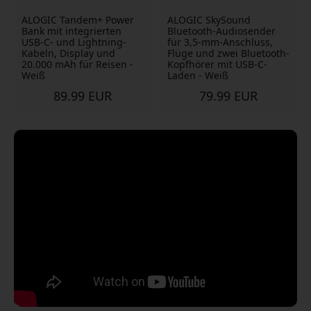
ALOGIC Tandem+ Power
ALOGIC SkySound
Bank mit integrierten
Bluetooth-Audiosender
USB-C- und Lightning-
für 3,5-mm-Anschluss,
Kabeln, Display und
Flüge und zwei Bluetooth-
20.000 mAh für Reisen -
Kopfhörer mit USB-C-
Weiß
Laden - Weiß
89.99 EUR
79.99 EUR