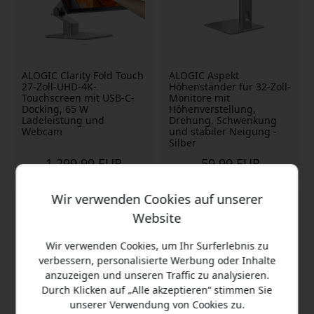
ALOGIC Clarity Fold Touch
ALOGIC Aspekt
27-Zoll-UHD-4K-
Höhenständer für 32-Zoll-
Touchscreen mit USB-C-
Monitore mit
Docking, 65 W
Höhenverstellung,
Ladeleistung und
Drehung, Schwenkung
Webcam
und stabiler Neigung -
Silber
1 299.99 EUR
59.99 EUR
Wir verwenden Cookies auf unserer
Website
Wir verwenden Cookies, um Ihr Surferlebnis zu
verbessern, personalisierte Werbung oder Inhalte
anzuzeigen und unseren Traffic zu analysieren.
Durch Klicken auf „Alle akzeptieren“ stimmen Sie
unserer Verwendung von Cookies zu.