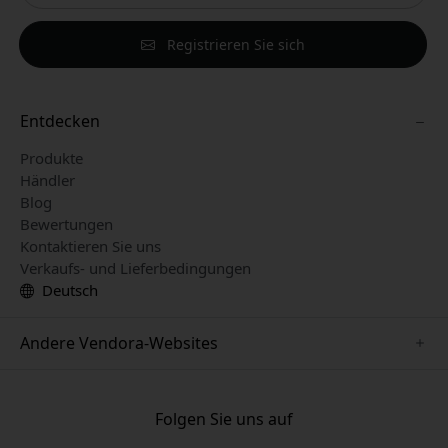
Registrieren Sie sich
Entdecken
Produkte
Händler
Blog
Bewertungen
Kontaktieren Sie uns
Verkaufs- und Lieferbedingungen
Deutsch
Andere Vendora-Websites
www.keybudz.se
www.pipetto.se
Folgen Sie uns auf
www.nordicsmartlight.se
www.paperlike.se