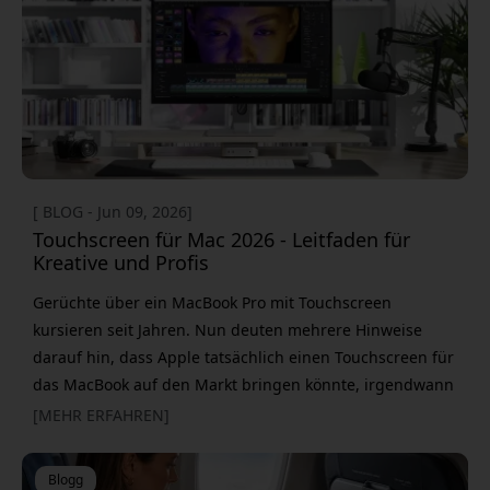
verabschiedet. Der nächste Schritt ist jedoch nicht so
klar.
[ BLOG - Jun 09, 2026]
Touchscreen für Mac 2026 - Leitfaden für
Kreative und Profis
Gerüchte über ein MacBook Pro mit Touchscreen
kursieren seit Jahren. Nun deuten mehrere Hinweise
darauf hin, dass Apple tatsächlich einen Touchscreen für
das MacBook auf den Markt bringen könnte, irgendwann
Ende 2026 oder 2027. Für viele Kreative klingt das
[MEHR ERFAHREN]
natürlich verlockend. Die Wahrheit ist aber: Sie müssen
nicht auf Apple warten, um schon heute einen
Blogg