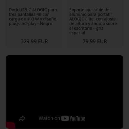
Dock USB-C ALOGIC para
Soporte ajustable de
tres pantallas 4K con
aluminio para portátil
carga de 100 W y diseño
ALOGIC Elite, con ajuste
plug-and-play - Negro
de altura y ángulo sobre
el escritorio - gris
espacial
329.99 EUR
79.99 EUR