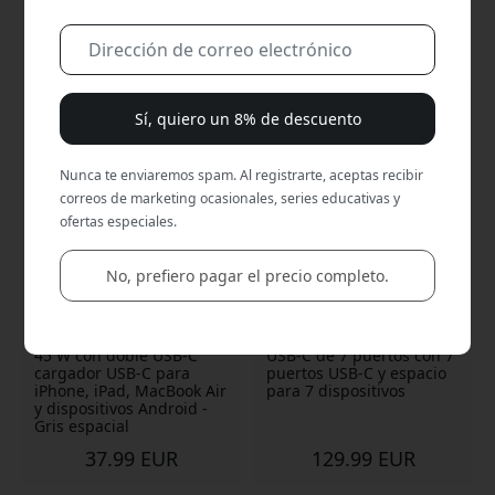
Entregas rápidas | 30 días de compra abierta |
Comercio electrónico seguro desde la tienda oficial
Sí, quiero un 8% de descuento
Nunca te enviaremos spam. Al registrarte, aceptas recibir
correos de marketing ocasionales, series educativas y
ofertas especiales.
No, prefiero pagar el precio completo.
ALOGIC Cargador GaN
Alogic Powerfin Estación
Cube de carga rápida de
de carga de sobremesa
45 W con doble USB-C
USB-C de 7 puertos con 7
cargador USB-C para
puertos USB-C y espacio
iPhone, iPad, MacBook Air
para 7 dispositivos
y dispositivos Android -
Gris espacial
37.99 EUR
129.99 EUR