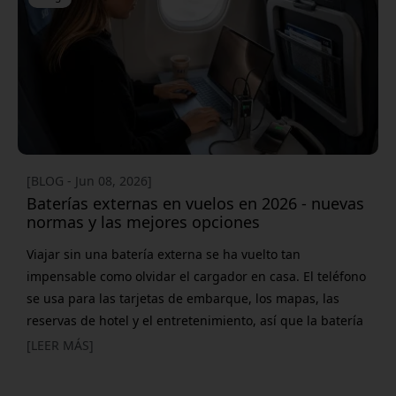
varias pantallas externas que funcionan muy bien con
MacBook y Mac mini y, para algunos flujos de trabajo,
incluso pueden
[BLOG - Jun 08, 2026]
Baterías externas en vuelos en 2026 - nuevas
normas y las mejores opciones
Viajar sin una batería externa se ha vuelto tan
impensable como olvidar el cargador en casa. El teléfono
se usa para las tarjetas de embarque, los mapas, las
reservas de hotel y el entretenimiento, así que la batería
suele trabajar mucho durante el viaje. Al mismo tiempo,
[LEER MÁS]
las normas sobre las baterías de litio se han endurecido
cada vez más. A partir de abril de 2026, varias aerolíneas