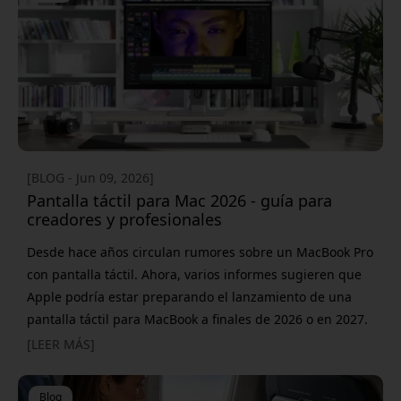
cuánto más eficiente se vuelve el trabajo cuando dejas
atrás la pantalla única del portátil, pero el siguiente paso
no está
[BLOG - Jun 09, 2026]
Pantalla táctil para Mac 2026 - guía para
creadores y profesionales
Desde hace años circulan rumores sobre un MacBook Pro
con pantalla táctil. Ahora, varios informes sugieren que
Apple podría estar preparando el lanzamiento de una
pantalla táctil para MacBook a finales de 2026 o en 2027.
Para muchos creadores, eso suena, como mínimo,
[LEER MÁS]
atractivo. Pero lo cierto es que no tienes que esperar a
que Apple saque una pantalla táctil para tu Mac. Hay
Blog