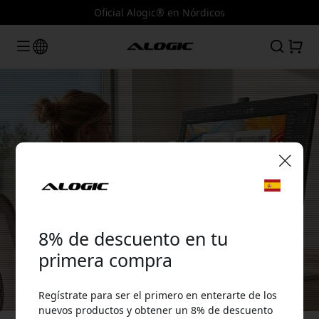
Oficial Alogic® en Nórdicos
El primer monitor 5K con pantalla
táctil del mundo
🎉 Tu código de descuento:
Monitor UHD táctil Alogic Clarity 5K de 27"
Haz clic aquí
8% de descuento en tu
primera compra
Regístrate para ser el primero en enterarte de los
Usa este código en la caja para obtener 8% de
nuevos productos y obtener un 8% de descuento
descuento.