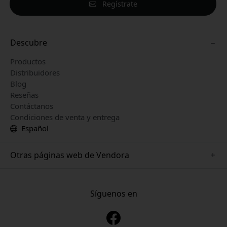
Regístrate
Descubre
Productos
Distribuidores
Blog
Reseñas
Contáctanos
Condiciones de venta y entrega
Español
Otras páginas web de Vendora
www.keybudz.se
www.pipetto.se
Síguenos en
www.nordicsmartlight.se
www.paperlike.se
www.mujjo.se