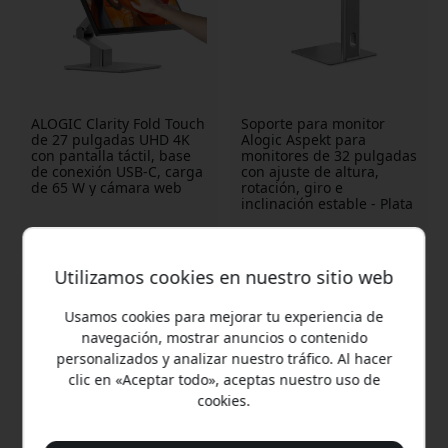
ALOGIC Clarity Fold Touch
Soporte para monitor
de 27 pulgadas UHD 4K
Alogic Aspekt para
con pantalla táctil, base
monitores de 32 pulgadas
de conexión USB-C, carga
con ajuste de altura,
de 65 W y cámara web
rotación, giro e
inclinación estable - Plata
1 299.99 EUR
59.99 EUR
Utilizamos cookies en nuestro sitio web
Usamos cookies para mejorar tu experiencia de
navegación, mostrar anuncios o contenido
personalizados y analizar nuestro tráfico. Al hacer
clic en «Aceptar todo», aceptas nuestro uso de
cookies.