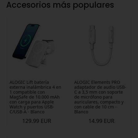
Accesorios más populares
y autoridades aeronáuticas han reforzado sus directrices
para las baterías externas en cabina. Eso no signific
ALOGIC Lift batería
ALOGIC Elements PRO
externa inalámbrica 4 en
adaptador de audio USB-
1 compatible con
C a 3,5 mm con soporte
MagSafe de 10.000 mAh
de micrófono para
con carga para Apple
auriculares, compacto y
Watch y puertos USB-
con cable de 10 cm -
C/USB-A - Blanco
Blanco
129.99 EUR
14.99 EUR