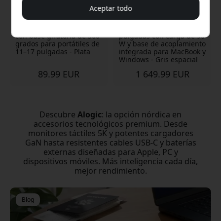
Aceptar todo
Soporte giratorio para
Monitor ALOGIC Edge
portátil ALOGIC Elite 360
ultrapanorámico 5K de 40
con base giratoria de 360
pulgadas con carga de 90
grados para portátiles de
W y base de acoplamiento
11–17 pulgadas - Plata
integrada para MacBook y
Windows - Gris espacial
89.99 EUR
1 649.99 EUR
Descubre
Alogic
: la opción nórdica en
accesorios tecnológicos premium. Desde
monitores táctiles 5K y potentes cargadores
GaN hasta resistentes cables USB-C y baterías
externas diseñadas para Apple, PC y
dispositivos móviles. Más inteligencia cada día,
mejor rendimiento.
Blog