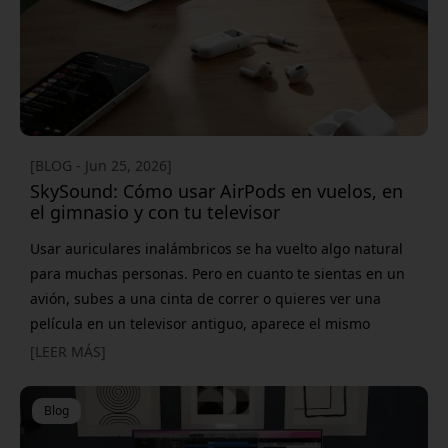
[BLOG - Jun 25, 2026]
SkySound: Cómo usar AirPods en vuelos, en
el gimnasio y con tu televisor
Usar auriculares inalámbricos se ha vuelto algo natural
para muchas personas. Pero en cuanto te sientas en un
avión, subes a una cinta de correr o quieres ver una
película en un televisor antiguo, aparece el mismo
problema: solo hay una toma estándar de auriculares de
[LEER MÁS]
3,5 mm. Ahí es exactamente donde entra un transmisor
Bluetooth. Con ALOGIC SkySound, puedes enviar audio
Blog
de forma inalámbrica a tus AirPods u otros auriculares