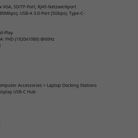
 VGA, SD/TF-Port, RJ45-Netzwerkport
0Mbps), USB-A 3.0-Port (5Gbps), Type-C-
d-Play.
GA: FHD (1920x1080) @60Hz
t
 Computer Accessories > Laptop Docking Stations
 Display USB-C Hub