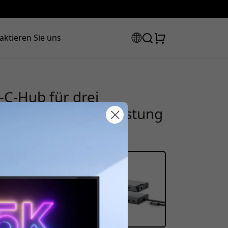
aktieren Sie uns
-C-Hub für drei
t und 100 W Ladeleistung
Rabattcode:
 der Kasse, um 8% Rabatt zu