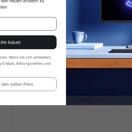
 von neuen Artikeln zu
er
lten
e 8% Rabatt
ken. Wenn Sie sich anmelden,
g-E-Mails, Bildungsreihen und
 den vollen Preis.