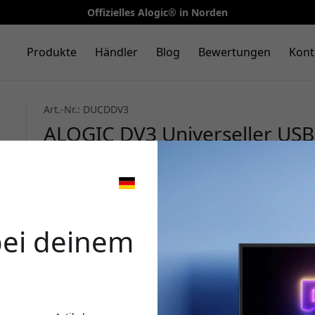
Offizielles Alogic® in Norden
Produkte
Händler
Blog
Bewertungen
Kont
Art.-Nr.: DUCDDV3
ALOGIC DV3 Universeller USB
Bildschirme, Gigabit-Etherne
- Space Grau
🎉 Dein 
bei deinem
Verwende diesen Code an