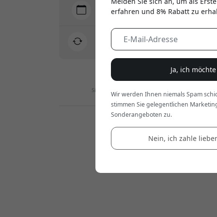
Melden Sie sich an, um als Erste
Lieferung 7-11 August
erfahren und 8% Rabatt zu erha
Schnelle und nachverfolgbare Lieferung
30-tägiges Rückgaberecht
Einfache Rücksendung - ganz ohne Aufwand
Ja, ich möcht
Sichere Zahlungen mit Verschlüsselung
Wir werden Ihnen niemals Spam schic
stimmen Sie gelegentlichen Marketin
Sonderangeboten zu.
Händler :
Nein, ich zahle lieber