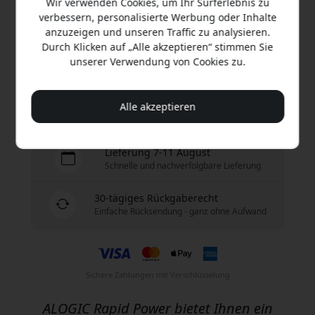
Wir verwenden Cookies, um Ihr Surferlebnis zu
verbessern, personalisierte Werbung oder Inhalte
Jetzt kaufen
anzuzeigen und unseren Traffic zu analysieren.
Durch Klicken auf „Alle akzeptieren“ stimmen Sie
unserer Verwendung von Cookies zu.
Auf Lager - versandbereit
Alle akzeptieren
Versand 9.99 EUR in Deutschland
Keine versteckten Gebühren
Lieferung 7-11 August
Schnelle und nachverfolgbare Lieferung
30-tägiges Rückgaberecht
Einfache Rücksendung - ganz ohne Aufwand
Sichere Zahlungen mit Verschlüsselung
ALOGIC Rapid Power bietet Ihnen ein