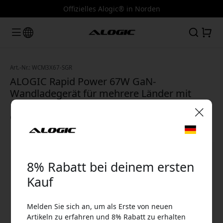
Offizielles Alogic® in Norden
Art.-Nr.: WCM3X67-SGR
ALOGIC Rapid Power 67W GaN-
Wandladegerät für mehrere Länder mit
USB-C, USB-A und 2 m USB-C-Kabel - Space
Grau
🎉 Dein Rabattcode:
8% Rabatt bei deinem ersten
Kauf
Melden Sie sich an, um als Erste von neuen
Verwende diesen Code an der Kasse, um 8%
Artikeln zu erfahren und 8% Rabatt zu erhalten
Rabatt zu erhalten.