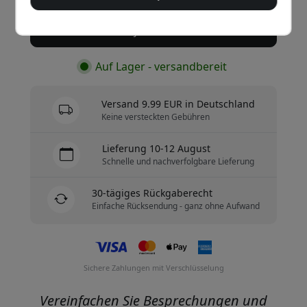
Jetzt kaufen
Auf Lager - versandbereit
Versand 9.99 EUR in Deutschland
Keine versteckten Gebühren
Lieferung 10-12 August
Schnelle und nachverfolgbare Lieferung
30-tägiges Rückgaberecht
Einfache Rücksendung - ganz ohne Aufwand
Sichere Zahlungen mit Verschlüsselung
Vereinfachen Sie Besprechungen und