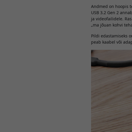
Andmed on hoopis te
USB 3.2 Gen 2 annab 
ja videofailidele. R
„ma jõuan kohvi teha,
Pildi edastamiseks 
peab kaabel või adap