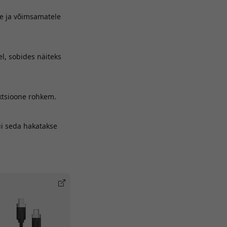
le ja võimsamatele
l, sobides näiteks
ktsioone rohkem.
ui seda hakatakse