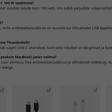
C 100 W laadimine?
bel suudab taluda kuni 100 vatti, mis sobib paljudele sülearvutite
2?
, mille andmeedastuskiirus on suurem kui lihtsamatel USB-kaablite
mis Thunderbolt?
utab sageli USB-C ühendust, kuid selle nõuded on kõrgemad ja fun
i peaksin MacBooki jaoks valima?
on suur võimsus, hea andmeedastuskiirus ja võimalusel videotugi, k
i dokiga.