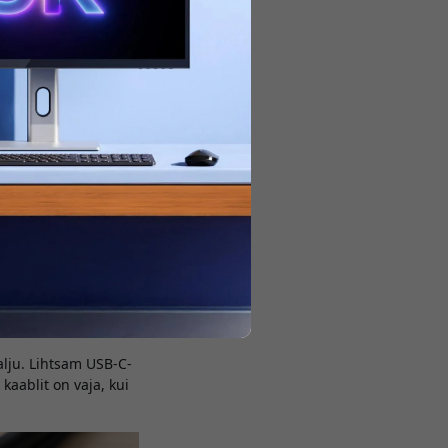
gav. Aga siin tuleb
a ideaalne telefoni
 võimsusega MacBooki
kui kiire kaabel on,
alju. Lihtsam USB-C-
kaablit on vaja, kui