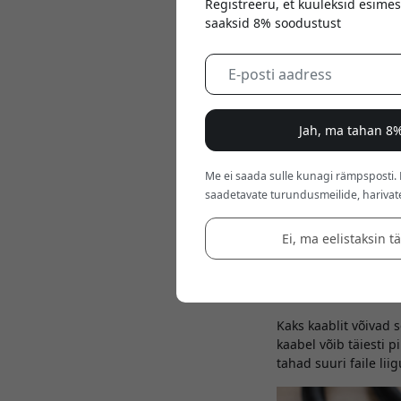
Registreeru, et kuuleksid esimes
saaksid 8% soodustust
May 22, 2026
Jah, ma tahan 8%
USB-C näeb pealtnäh
Me ei saada sulle kunagi rämpsposti.
klassikaline tehnika 
saadetavate turundusmeilide, harivat
laadimiseks, samas k
jaoks.
Ei, ma eelistaksin t
USB-C on ühendus -
Oluline on mõista, e
kui palju voolu see 
Kaks kaablit võivad 
kaabel võib täiesti p
tahad suuri faile lii