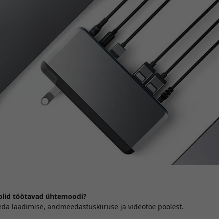
blid töötavad ühtemoodi?
eda laadimise, andmeedastuskiiruse ja videotoe poolest.