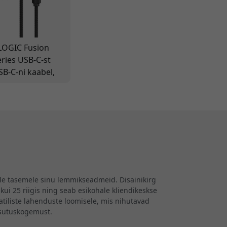
LOGIC Fusion
eries USB-C-st
SB-C-ni kaabel,
SB 3.2 Gen 2, 20
bps, 100 W, 4K 60
z, 2 m
aadimiseks ja
ideo
dastamiseks
ele tasemele sinu lemmikseadmeid. Disainikirg
kui 25 riigis ning seab esikohale kliendikeskse
iliste lahenduste loomisele, mis nihutavad
asutuskogemust.