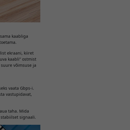
 sama kaabliga
 toetama.
st ekraani, kiiret
uva kaabli” ostmist
i suure võimsuse ja
seks vaata Gbps-i.
sta vastupidavat,
laua taha. Mida
stabiilset signaali.