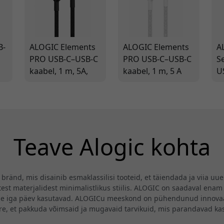
B-
ALOGIC Elements
ALOGIC Elements
A
PRO USB-C–USB-C
PRO USB-C–USB-C
S
kaabel, 1 m, 5A,
kaabel, 1 m, 5 A
U
ud
480 Mbps kiireks
kiirlaadimine ja
U
laadimiseks ja
480 Mbps
G
andmeedastuseks
andmeedastus
H
s
USB-C seadmetele
l
v
Teave Alogic kohta
e
ränd, mis disainib esmaklassilisi tooteid, et täiendada ja viia uu
st materjalidest minimalistlikus stiilis. ALOGIC on saadaval enam 
se iga päev kasutavad. ALOGICu meeskond on pühendunud innovaat
ire, et pakkuda võimsaid ja mugavaid tarvikuid, mis parandavad k