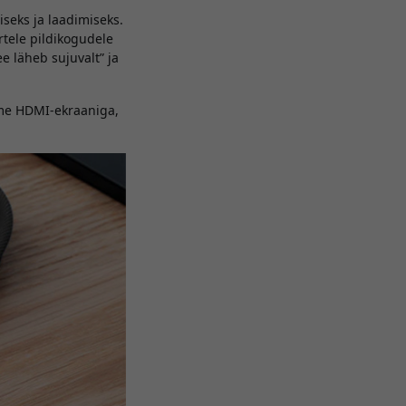
seks ja laadimiseks.
rtele pildikogudele
e läheb sujuvalt” ja
dme HDMI-ekraaniga,