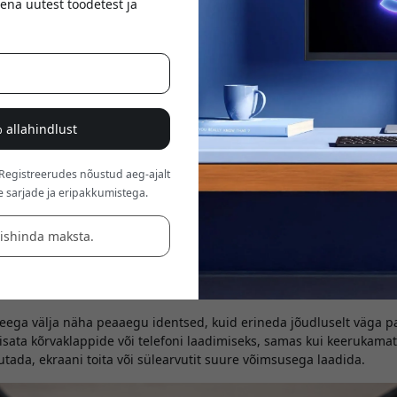
ena uutest toodetest ja
 allahindlust
a lihtne välja. Sama väike ühendus mõlemas otsas, pööratav ja mu
 Registreerudes nõustud aeg-ajalt
lõks: kõik USB-C-kaablid ei tee üht ja sama asja. Üks kaabel võib oll
e sarjade ja eripakkumistega.
ui teine tuleb toime välise SSD, ekraani, dokkimisjaama ja suure
äishinda maksta.
 mitte kogu tõde
t USB-C kirjeldab ainult ühendust ennast. See ei ütle automaatselt, 
talub ega seda, kas see suudab pilti ekraanile edastada.
seega välja näha peaaegu identsed, kuid erineda jõudluselt väga p
iisata kõrvaklappide või telefoni laadimiseks, samas kui keerukamat 
gutada, ekraani toita või sülearvutit suure võimsusega laadida.