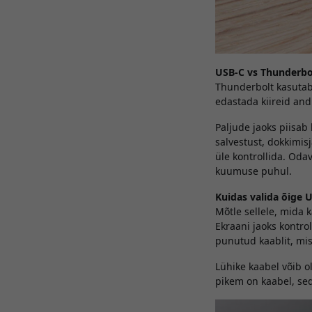
USB-C vs Thunderbol
Thunderbolt kasutab
edastada kiireid and
Paljude jaoks piisab
salvestust, dokkimis
üle kontrollida. Oda
kuumuse puhul.
Kuidas valida õige 
Mõtle sellele, mida 
Ekraani jaoks kontro
punutud kaablit, mis
Lühike kaabel võib 
pikem on kaabel, seda