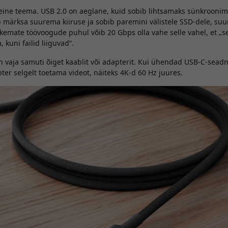
ine teema. USB 2.0 on aeglane, kuid sobib lihtsamaks sünkroonimi
märksa suurema kiiruse ja sobib paremini välistele SSD-dele, suu
askemate töövoogude puhul võib 20 Gbps olla vahe selle vahel, et „se
 kuni failid liiguvad”.
on vaja samuti õiget kaablit või adapterit. Kui ühendad USB-C-sea
ter selgelt toetama videot, näiteks 4K-d 60 Hz juures.