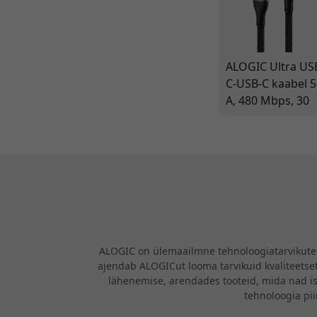
ALOGIC Ultra US
C-USB-C kaabel 5
A, 480 Mbps, 30
cm, topeltpunut
nailonist
laadimiseks ja
sünkroonimisek
ALOGIC on ülemaailmne tehnoloogiatarvikute b
ajendab ALOGICut looma tarvikuid kvaliteetsete
lähenemise, arendades tooteid, mida nad i
tehnoloogia pi