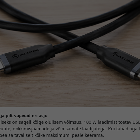
 pilt vajavad eri asju
iseks on sageli kõige olulisem võimsus. 100 W laadimist toetav US
vutite, dokkimisjaamade ja võimsamate laadijatega. Kui tahad aga 
ei pea sa tavaliselt kõike maksimumi peale keerama.