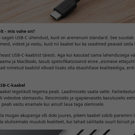
t - mis vahe on?
 sageli USB-C ühendust, kuid on arenenum standard. See suudab
meid, videot ja voolu, kuid nii kaabel kui ka seadmed peavad seda
 heast USB-C-kaablist täiesti. Aga kui kasutad sama lahendusega väli
jaama ja MacBooki, tasub spetsifikatsioonid enne „esimese ettejuht
vad nimetud kaablid võivad lisaks olla ebaühtlase kvaliteediga, erit
USB-C-kaabel
kaabel tegelikult tegema peab. Laadimiseks vaata vatte. Failiedastu
lli videotoe olemasolu. Reisimiseks ja igapäevaseks kasutuseks eeli
 peab vastu enamale kui ainult laua taga olemisele.
olla mugav akupanga või doki juures, pikem kaabel sobib paremini 
 olulisemaks muutub kvaliteet, kui tahad säilitada suurt kiirust ja 