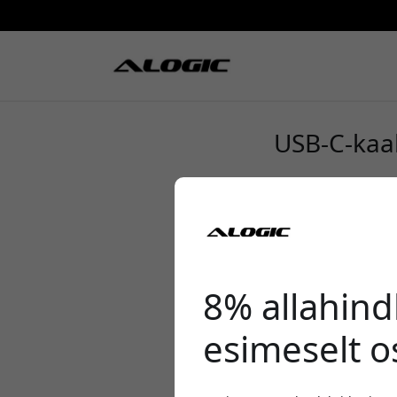
USB-C-kaab
8% allahind
esimeselt o