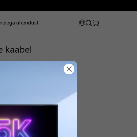
meiega ühendust
e kaabel
sooduskood:
s, et saada 8% allahindlust.