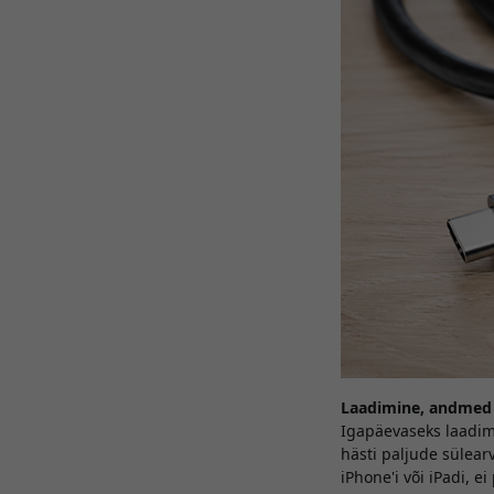
Laadimine, andmed ja
Igapäevaseks laadim
hästi paljude sülear
iPhone'i või iPadi, 