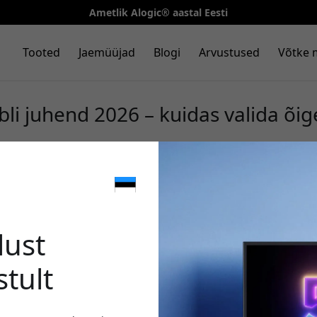
Ametlik Alogic® aastal Eesti
Tooted
Jaemüüjad
Blogi
Arvustused
Võtke 
li juhend 2026 – kuidas valida õig
🎉 Sinu 
lust
stult
Kasuta seda koodi kassa