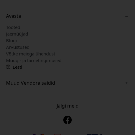
Avasta
Tooted
Jaemüüjad
Blogi
Arvustused
Võtke meiega ühendust
Müügi- ja tarnetingimused
Eesti
Muud Vendora saidid
www.keybudz.se
www.pipetto.se
Jälgi meid
www.nordicsmartlight.se
www.paperlike.se
www.mujjo.se
www.clickandgrow.se
www.plaud.se