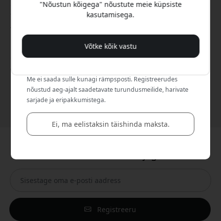
"Nõustun kõigega" nõustute meie küpsiste
disainib esmaklassilisi tooteid, et täiendada ja viia uuele
kasutamisega.
tasemele sinu lemmikseadmeid. Disainikirg ajendab
ALOGICut looma tarvikuid kvaliteetsetest materjalidest
minimalistlikus stiilis. ALOGIC on saadaval enam kui 25
riigis ning seab esikohale kliendikeskse lähenemise,
Võtke kõik vastu
Jah, ma tahan 8% allahindlust
arendades tooteid, mida nad ise iga päev kasutavad.
ALOGICu meeskond on pühendunud innovaatiliste
lahenduste loomisele, mis nihutavad tehnoloogia piire, et
Me ei saada sulle kunagi rämpsposti. Registreerudes
pakkuda võimsaid ja mugavaid tarvikuid, mis parandavad
nõustud aeg-ajalt saadetavate turundusmeilide, harivate
kasutuskogemust.
sarjade ja eripakkumistega.
Ei, ma eelistaksin täishinda maksta.
Liitu meie uudiskirjaga
Registreeru