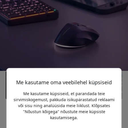
Me kasutame oma veebilehel küpsiseid
Me kasutame küpsiseid, et parandada teie
sirvimiskogemust, pakkuda isikupärastatud reklaami
või sisu ning analüüsida meie liiklust. Klõpsates
Soovitatav hind
"Nõustun kõigega" nõustute meie küpsiste
59.99 EUR
kasutamisega.