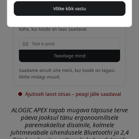
Võtke kõik vastu
Saa e-kiri, kui see on jälle laos
Sisesta oma e-posti aadress ja teavitame sind
kohe, kui toode on taas saadaval.
Teavitage mind
Saadame ainult ühe meili, kui toode on tagasi.
Mitte midagi muud.
Ajutiselt laost otsas – peagi jälle saadaval
ALOGIC APEX tagab mugava täpsuse terve
päeva jooksul tänu ergonoomilisele
paremakäelise disainile, kolmele
juhtmevabale ühendusele Bluetoothi ja 2,4