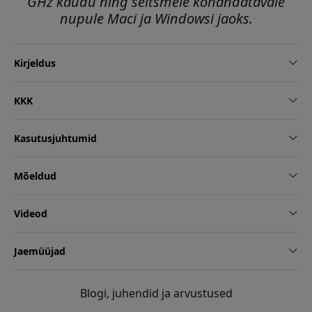
GHz kaudu ning seitsmele kohandatavale
nupule Maci ja Windowsi jaoks.
Kirjeldus
KKK
Kasutusjuhtumid
Mõeldud
Videod
Jaemüüjad
Blogi, juhendid ja arvustused