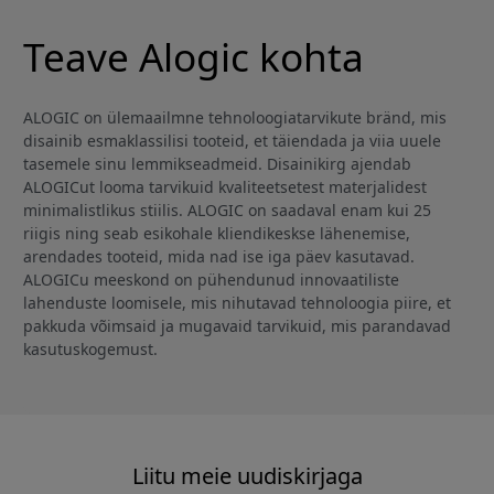
Teave Alogic kohta
ALOGIC on ülemaailmne tehnoloogiatarvikute bränd, mis
disainib esmaklassilisi tooteid, et täiendada ja viia uuele
tasemele sinu lemmikseadmeid. Disainikirg ajendab
ALOGICut looma tarvikuid kvaliteetsetest materjalidest
minimalistlikus stiilis. ALOGIC on saadaval enam kui 25
riigis ning seab esikohale kliendikeskse lähenemise,
arendades tooteid, mida nad ise iga päev kasutavad.
ALOGICu meeskond on pühendunud innovaatiliste
lahenduste loomisele, mis nihutavad tehnoloogia piire, et
pakkuda võimsaid ja mugavaid tarvikuid, mis parandavad
kasutuskogemust.
Liitu meie uudiskirjaga