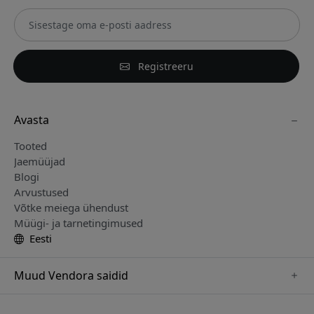
Registreeru
Avasta
Tooted
Jaemüüjad
Blogi
Arvustused
Võtke meiega ühendust
Müügi- ja tarnetingimused
Eesti
Muud Vendora saidid
www.keybudz.se