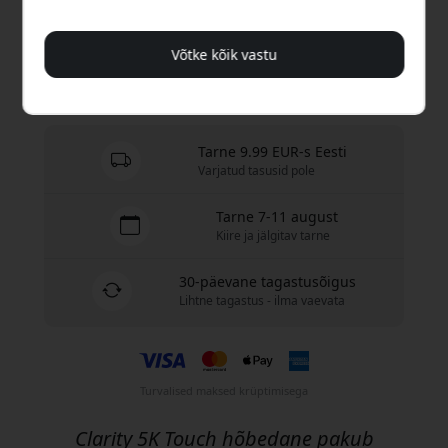
Osta nüüd
Võtke kõik vastu
Laos - valmis saatmiseks
Tarne 9.99 EUR-s Eesti
Varjatud tasusid pole
Tarne 7-11 august
Kiire ja jälgitav tarne
30-päevane tagastusõigus
Lihtne tagastus - ilma vaevata
Turvalised maksed krüptimisega
Clarity 5K Touch hõbedane pakub