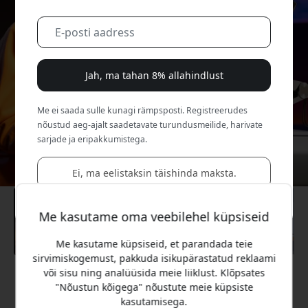
Jah, ma tahan 8% allahindlust
Me ei saada sulle kunagi rämpsposti. Registreerudes
nõustud aeg-ajalt saadetavate turundusmeilide, harivate
sarjade ja eripakkumistega.
Ei, ma eelistaksin täishinda maksta.
Me kasutame oma veebilehel küpsiseid
Me kasutame küpsiseid, et parandada teie
sirvimiskogemust, pakkuda isikupärastatud reklaami
või sisu ning analüüsida meie liiklust. Klõpsates
Soovitatav hind
"Nõustun kõigega" nõustute meie küpsiste
1 599.99 EUR
kasutamisega.