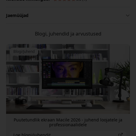
Jaemüüjad
Blogi, juhendid ja arvustused
Blogi/Juhend
Puutetundlik ekraan Macile 2026 - juhend loojatele ja
professionaalidele
Loe blogi/juhendit