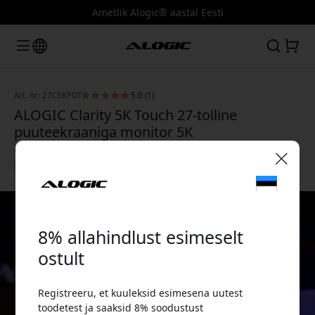
Ametlik Alogic® aastal Eesti
Art. nr: 27C5KPDT
5.0 (1)
ALOGIC Clarity 5K Touch 27-tolline
puuteekraaniga monitor 5K
eraldusvõimega, USB-C ja MPP 2.0 toega
loominguliste töövoogude jaoks - Silver
🎉 Sinu sooduskood:
8% allahindlust esimeselt
ostult
Registreeru, et kuuleksid esimesena uutest
Kasuta seda koodi kassas, et saada 8%
toodetest ja saaksid 8% soodustust
allahindlust.