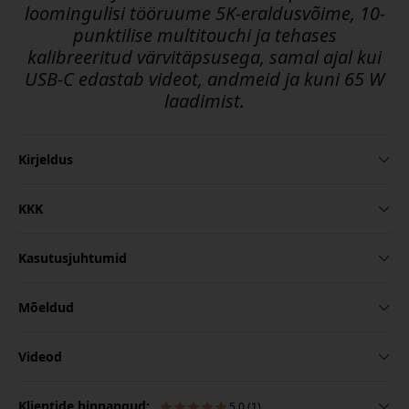
loomingulisi tööruume 5K-eraldusvõime, 10-
punktilise multitouchi ja tehases
kalibreeritud värvitäpsusega, samal ajal kui
USB-C edastab videot, andmeid ja kuni 65 W
laadimist.
Kirjeldus
KKK
Kasutusjuhtumid
Mõeldud
Videod
Klientide hinnangud:
5.0 (1)