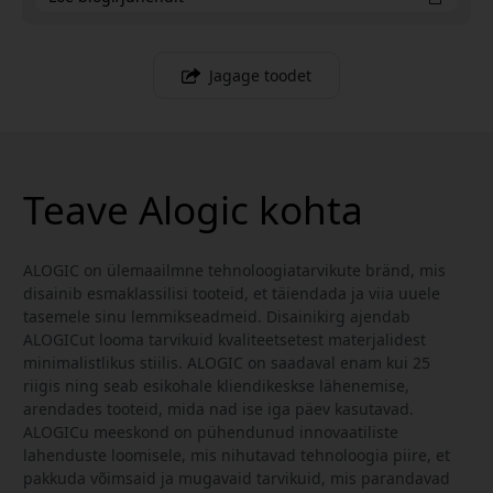
Jagage toodet
Teave Alogic kohta
ALOGIC on ülemaailmne tehnoloogiatarvikute bränd, mis
disainib esmaklassilisi tooteid, et täiendada ja viia uuele
tasemele sinu lemmikseadmeid. Disainikirg ajendab
ALOGICut looma tarvikuid kvaliteetsetest materjalidest
minimalistlikus stiilis. ALOGIC on saadaval enam kui 25
riigis ning seab esikohale kliendikeskse lähenemise,
arendades tooteid, mida nad ise iga päev kasutavad.
ALOGICu meeskond on pühendunud innovaatiliste
lahenduste loomisele, mis nihutavad tehnoloogia piire, et
pakkuda võimsaid ja mugavaid tarvikuid, mis parandavad