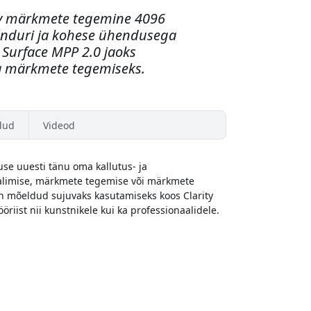
uv märkmete tegemine 4096
anduri ja kohese ühendusega
t Surface MPP 2.0 jaoks
a märkmete tegemiseks.
dud
Videod
vuse uuesti tänu oma kallutus- ja
aalimise, märkmete tegemise või märkmete
on mõeldud sujuvaks kasutamiseks koos Clarity
riist nii kunstnikele kui ka professionaalidele.