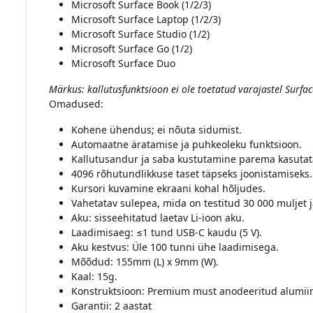
Microsoft Surface Book (1/2/3)
Microsoft Surface Laptop (1/2/3)
Microsoft Surface Studio (1/2)
Microsoft Surface Go (1/2)
Microsoft Surface Duo
Märkus: kallutusfunktsioon ei ole toetatud varajastel Surfa
Omadused:
Kohene ühendus; ei nõuta sidumist.
Automaatne äratamise ja puhkeoleku funktsioon.
Kallutusandur ja saba kustutamine parema kasutat
4096 rõhutundlikkuse taset täpseks joonistamiseks.
Kursori kuvamine ekraani kohal hõljudes.
Vahetatav sulepea, mida on testitud 30 000 muljet j
Aku: sisseehitatud laetav Li-ioon aku.
Laadimisaeg: ≤1 tund USB-C kaudu (5 V).
Aku kestvus: Üle 100 tunni ühe laadimisega.
Mõõdud: 155mm (L) x 9mm (W).
Kaal: 15g.
Konstruktsioon: Premium must anodeeritud alumiin
Garantii: 2 aastat