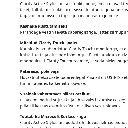
Clarity Active Stylus on täis funktsioone, mis toetavad te
taset, kallutamisfunktsioon, sisseehitatud digitaalne k
tagavad intuitiivse ja täpse joonistamise kogemuse.
Käänake kustutamiseks
Parandage vead vaevata sabaregistriga, jättes kiirnupu 
Mõeldud Clarity Touchi jaoks
Kui pliiats on ühendatud Clarity Touchi monitoriga, ei ol
lihtsalt kätte ja alustage loomingut. Pliiats ühildub nii
magnetiliselt Clarity Touchi raamile, et seda oleks muga
Patareisid pole vaja
Hüvasti ühekordsete patareidega! Pliiatsil on USB-C-lae
tunni, tagades katkematu loovuse.
Sisaldab vahetatavat pliiatsiotsikut
Pliiats on loodud sujuvaks ja libisevaks liikumiseks iseg
pliiatsil kaasas asendussüsti, mis lisab vastupidavust.
Töötab ka Microsoft Surface™-iga
Clarity Active Stylus on loodud ühilduvust silmas pidades