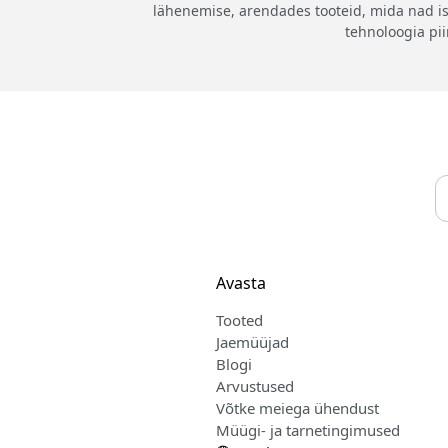
lähenemise, arendades tooteid, mida nad i
tehnoloogia pi
Avasta
Tooted
Jaemüüjad
Blogi
Arvustused
Võtke meiega ühendust
Müügi- ja tarnetingimused