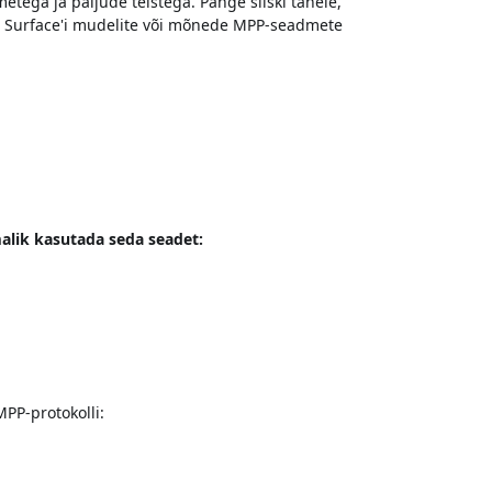
tega ja paljude teistega. Pange siiski tähele,
te Surface'i mudelite või mõnede MPP-seadmete
malik kasutada seda seadet:
PP-protokolli: