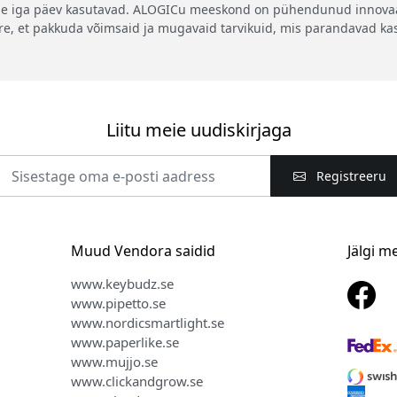
se iga päev kasutavad. ALOGICu meeskond on pühendunud innovaat
ire, et pakkuda võimsaid ja mugavaid tarvikuid, mis parandavad k
Liitu meie uudiskirjaga
Registreeru
Muud Vendora saidid
Jälgi m
www.keybudz.se
www.pipetto.se
www.nordicsmartlight.se
www.paperlike.se
www.mujjo.se
www.clickandgrow.se