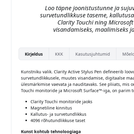
Loo täpne joonistustunne ja suj
survetundlikkuse taseme, kallutus
Clarity Touchi ning Microsof
visandamiseks, maalimiseks j
Kirjeldus
KKK
Kasutusjuhtumid
Mõel
Kunstniku valik. Clarity Active Stylus Pen defineerib loo
survetundlikkusele, muutes visandamise, digitaalse m
ülesmärkimise vaevata ja nauditavaks. See pliiats, mis 
Touchi monitoride ja Microsoft Surface™-iga, on parim töö
Clarity Touchi monitoride jaoks
Magnetiline kinnitus
Kallutus- ja survetundlikkus
4096 rõhutundlikkuse taset
Kunst kohtub tehnoloogiaga