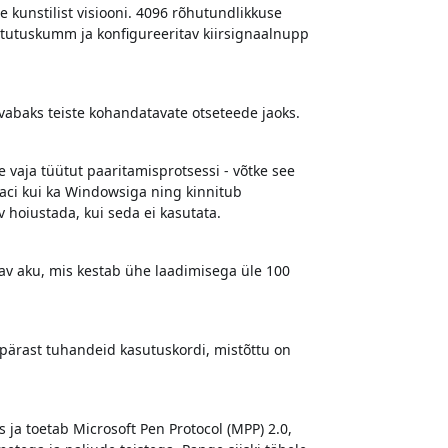
ie kunstilist visiooni. 4096 rõhutundlikkuse
ustutuskumm ja konfigureeritav kiirsignaalnupp
vabaks teiste kohandatavate otseteede jaoks.
e vaja tüütut paaritamisprotsessi - võtke see
 Maci kui ka Windowsiga ning kinnitub
v hoiustada, kui seda ei kasutata.
tav aku, mis kestab ühe laadimisega üle 100
i pärast tuhandeid kasutuskordi, mistõttu on
 ja toetab Microsoft Pen Protocol (MPP) 2.0,