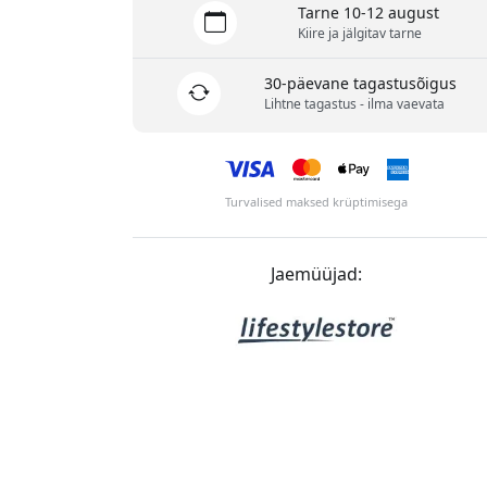
Tarne 10-12 august
Kiire ja jälgitav tarne
30-päevane tagastusõigus
Lihtne tagastus - ilma vaevata
Turvalised maksed krüptimisega
Jaemüüjad: