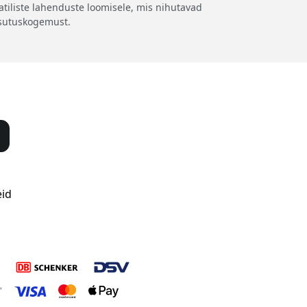
iliste lahenduste loomisele, mis nihutavad
asutuskogemust.
eid