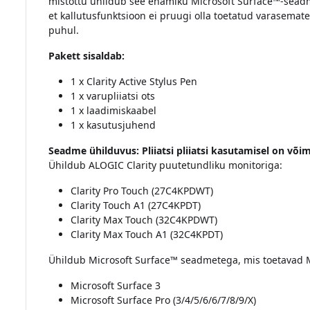
mistõttu ühildub see enamiku Microsoft Surface™-seadme
et kallutusfunktsioon ei pruugi olla toetatud varasema
puhul.
Pakett sisaldab:
1 x Clarity Active Stylus Pen
1 x varupliiatsi ots
1 x laadimiskaabel
1 x kasutusjuhend
Seadme ühilduvus: Pliiatsi pliiatsi kasutamisel on või
Ühildub ALOGIC Clarity puutetundliku monitoriga:
Clarity Pro Touch (27C4KPDWT)
Clarity Touch A1 (27C4KPDT)
Clarity Max Touch (32C4KPDWT)
Clarity Max Touch A1 (32C4KPDT)
Ühildub Microsoft Surface™ seadmetega, mis toetavad M
Microsoft Surface 3
Microsoft Surface Pro (3/4/5/6/6/7/8/9/X)