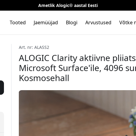
Ametlik Alogic® aastal Eesti
Tooted
Jaemüüjad
Blogi
Arvustused
Võtke 
Art. nr: ALASS2
ALOGIC Clarity aktiivne pliiats
Microsoft Surface'ile, 4096 su
Kosmosehall