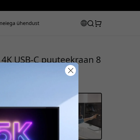
meiega ühendust
e 4K USB-C puuteekraan 8
ise ja ühe kaabli
sooduskood:
s, et saada 8% allahindlust.