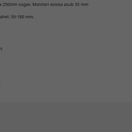
i x 250mm sügav. Monitori esiosa asub 35 mm
vahel: 50-180 mm.
rs