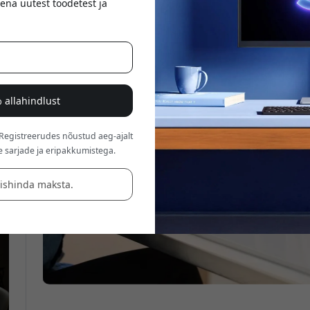
ena uutest toodetest ja
 allahindlust
 Registreerudes nõustud aeg-ajalt
e sarjade ja eripakkumistega.
äishinda maksta.