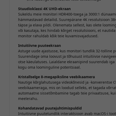
Stuudioklassi 4K UHD-ekraan
Sukeldu meie monitori HDR400-toega ja 3000:1 dünaami
hämmastavad detailid. Suurepärane 4K resolutsioon 3840
täpse ja elava pildi. Olenemata sellest, kas olete loomin
või kasutaja, kes hindab kõrget resolutsiooni, et nautid
monitor rahuldab kõik teie kuvamisvajadused.
Intuitiivne puuteekraan
Astuge uude ajastusse, kus monitori tundlik 32-tolline 
Suurendage oma loovust ja tõhusust intuitiivse navigeer
otse käeulatuses. Laialdane ekraanipind suurendab iga s
kogu oma loominguline potentsiaal.
Kristallselge 8-megapiksline veebikaamera
Nautige kõrglahutusega videokõnesid ja -konverentse C
veebikaameraga, mis on loodud selleks, et tagada võrra
automaatne sissetõmbamine tagab teie privaatsuse, kui
meelerahu.
Kohandatavad puutejuhtimispuldid
Intuitiivne puutetundlik interaktsioon avab macOS-i to