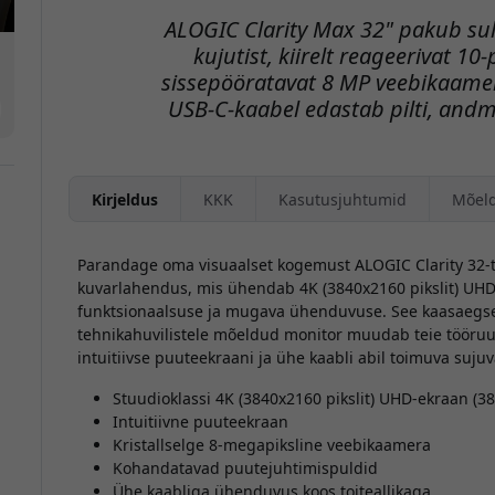
ALOGIC Clarity Max 32" pakub sull
kujutist, kiirelt reageerivat 10
sissepööratavat 8 MP veebikaamer
USB-C-kaabel edastab pilti, andm
Kirjeldus
KKK
Kasutusjuhtumid
Mõel
Parandage oma visuaalset kogemust ALOGIC Clarity 32-t
kuvarlahendus, mis ühendab 4K (3840x2160 pikslit) UHD
funktsionaalsuse ja mugava ühenduvuse. See kaasaegset
tehnikahuvilistele mõeldud monitor muudab teie tööruumi
intuitiivse puuteekraani ja ühe kaabli abil toimuva suju
Stuudioklassi 4K (3840x2160 pikslit) UHD-ekraan (38
Intuitiivne puuteekraan
Kristallselge 8-megapiksline veebikaamera
Kohandatavad puutejuhtimispuldid
Ühe kaabliga ühenduvus koos toiteallikaga