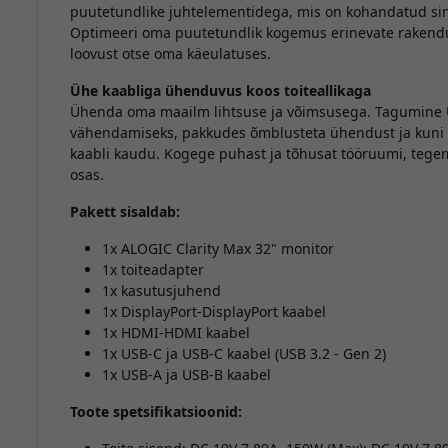
puutetundlike juhtelementidega, mis on kohandatud s
Optimeeri oma puutetundlik kogemus erinevate rakendu
loovust otse oma käeulatuses.
Ühe kaabliga ühenduvus koos toiteallikaga
Ühenda oma maailm lihtsuse ja võimsusega. Tagumine
vähendamiseks, pakkudes õmblusteta ühendust ja kuni 6
kaabli kaudu. Kogege puhast ja tõhusat tööruumi, tege
osas.
Pakett sisaldab:
1x ALOGIC Clarity Max 32" monitor
1x toiteadapter
1x kasutusjuhend
1x DisplayPort-DisplayPort kaabel
1x HDMI-HDMI kaabel
1x USB-C ja USB-C kaabel (USB 3.2 - Gen 2)
1x USB-A ja USB-B kaabel
Toote spetsifikatsioonid: