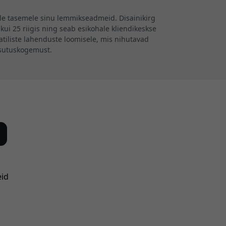
ele tasemele sinu lemmikseadmeid. Disainikirg
kui 25 riigis ning seab esikohale kliendikeskse
iliste lahenduste loomisele, mis nihutavad
asutuskogemust.
eid