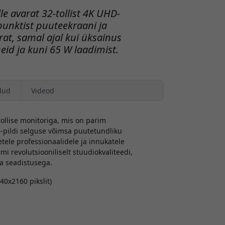
e avarat 32-tollist 4K UHD-
-punktist puuteekraani ja
at, samal ajal kui üksainus
eid ja kuni 65 W laadimist.
dud
Videod
ollise monitoriga, mis on parim
-pildi selguse võimsa puutetundliku
ele professionaalidele ja innukatele
 revolutsiooniliselt stuudiokvaliteedi,
va seadistusega.
40x2160 pikslit)