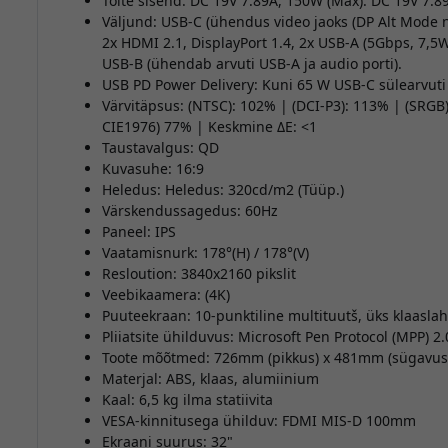
Toite sisend: DC 19V 7.89A, 150W (Max): DC 19V 7.8
Väljund: USB-C (ühendus video jaoks (DP Alt Mode 
2x HDMI 2.1, DisplayPort 1.4, 2x USB-A (5Gbps, 7,5
USB-B (ühendab arvuti USB-A ja audio porti).
USB PD Power Delivery: Kuni 65 W USB-C sülearvuti
Värvitäpsus: (NTSC): 102% | (DCI-P3): 113% | (SRG
CIE1976) 77% | Keskmine ΔE: <1
Taustavalgus: QD
Kuvasuhe: 16:9
Heledus: Heledus: 320cd/m2 (Tüüp.)
Värskendussagedus: 60Hz
Paneel: IPS
Vaatamisnurk: 178°(H) / 178°(V)
Resloution: 3840x2160 pikslit
Veebikaamera: (4K)
Puuteekraan: 10-punktiline multituutš, üks klaasla
Pliiatsite ühilduvus: Microsoft Pen Protocol (MPP) 2.
Toote mõõtmed: 726mm (pikkus) x 481mm (sügavus
Materjal: ABS, klaas, alumiinium
Kaal: 6,5 kg ilma statiivita
VESA-kinnitusega ühilduv: FDMI MIS-D 100mm
Ekraani suurus: 32"