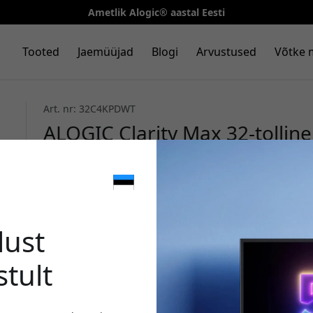
Ametlik Alogic® aastal Eesti
Tooted
Jaemüüjad
Blogi
Arvustused
Võtke 
Art. nr: 32C4KPDWT
ALOGIC Clarity Max 32-tollin
MP veebikaamera, 65 W laadim
ühendusega - Silver
🎉 Sinu 
lust
stult
Kasuta seda koodi kassa