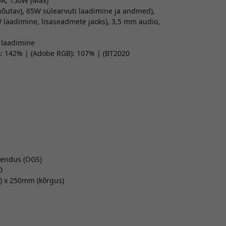
9A, 150W (Max)
nõutav), 65W sülearvuti laadimine ja andmed),
W laadimine, lisaseadmete jaoks), 3,5 mm audio,
 laadimine
B): 142% | (Adobe RGB): 107% | (BT2020
hendus (OGS)
0
) x 250mm (kõrgus)