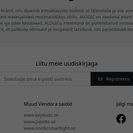
ränd, mis disainib esmaklassilisi tooteid, et täiendada ja viia uu
st materjalidest minimalistlikus stiilis. ALOGIC on saadaval enam 
se iga päev kasutavad. ALOGICu meeskond on pühendunud innovaat
ire, et pakkuda võimsaid ja mugavaid tarvikuid, mis parandavad k
Liitu meie uudiskirjaga
Registreeru
Muud Vendora saidid
Jälgi m
www.keybudz.se
www.pipetto.se
www.nordicsmartlight.se