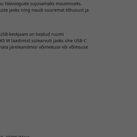
inu töövoogude sujuvamaks muutmiseks.
ste jaoks ning naudi suuremat tõhusust ja
 USB-keskjaam on loodud ruumi
5 W laadimist sülearvuti jaoks ühe USB-C
mata järeleandmisi võimekuse või võimsuse