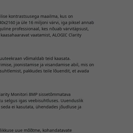
lise kontrastsusega maailma, kus on
x2160 ja üle 16 miljoni värvi, iga piksel annab
guline professionaal, kes nõuab värvitäpsust,
a kaasahaaravat vaatamist, ALOGIC Clarity
puuteekraan võimaldab teid kaasata.
imise, joonistamise ja visandamise abil, mis on
uhtlemist, pakkudes teile lõuendit, et avada
larity Monitori 8MP sissetõmmatava
tu selgus igas veebisuhtluses. Uuenduslik
 seda ei kasutata, ühendades jõudluse ja
otlikkuse uue mõõtme, kohandatavate