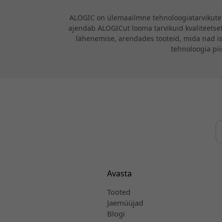
ALOGIC on ülemaailmne tehnoloogiatarvikute b
ajendab ALOGICut looma tarvikuid kvaliteetsete
lähenemise, arendades tooteid, mida nad i
tehnoloogia pi
Avasta
Tooted
Jaemüüjad
Blogi