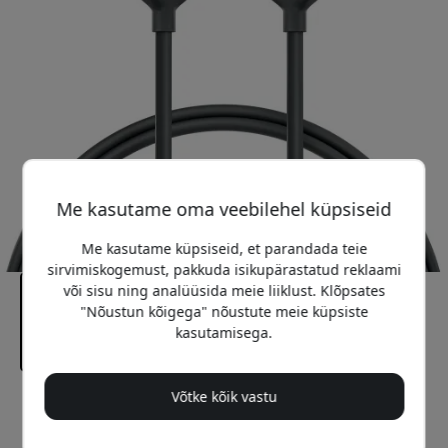
Me kasutame oma veebilehel küpsiseid
Me kasutame küpsiseid, et parandada teie
sirvimiskogemust, pakkuda isikupärastatud reklaami
või sisu ning analüüsida meie liiklust. Klõpsates
"Nõustun kõigega" nõustute meie küpsiste
kasutamisega.
Võtke kõik vastu
Soovitatav hind
14.99 EUR