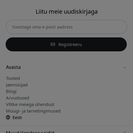
Liitu meie uudiskirjaga
Registreeru
Avasta
Tooted
Jaemüüjad
Blogi
Arvustused
Võtke meiega ühendust
Müügi- ja tarnetingimused
Eesti
Muud Vendora saidid