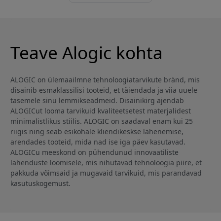
Teave Alogic kohta
ALOGIC on ülemaailmne tehnoloogiatarvikute bränd, mis
disainib esmaklassilisi tooteid, et täiendada ja viia uuele
tasemele sinu lemmikseadmeid. Disainikirg ajendab
ALOGICut looma tarvikuid kvaliteetsetest materjalidest
minimalistlikus stiilis. ALOGIC on saadaval enam kui 25
riigis ning seab esikohale kliendikeskse lähenemise,
arendades tooteid, mida nad ise iga päev kasutavad.
ALOGICu meeskond on pühendunud innovaatiliste
lahenduste loomisele, mis nihutavad tehnoloogia piire, et
pakkuda võimsaid ja mugavaid tarvikuid, mis parandavad
kasutuskogemust.