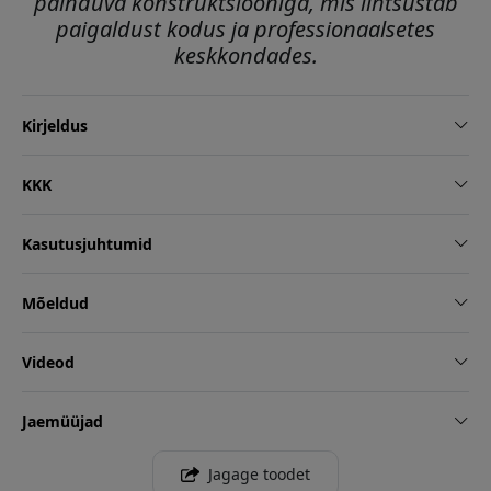
painduva konstruktsiooniga, mis lihtsustab
paigaldust kodus ja professionaalsetes
keskkondades.
Kirjeldus
KKK
Kasutusjuhtumid
Mõeldud
Videod
Jaemüüjad
Jagage toodet