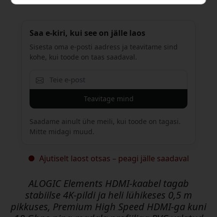
Saa e-kiri, kui see on jälle laos
Sisesta oma e-posti aadress ja teavitame sind
kohe, kui toode on taas saadaval.
Teavitage mind
Saadame ainult ühe meili, kui toode on tagasi.
Mitte midagi muud.
Ajutiselt laost otsas – peagi jälle saadaval
ALOGIC Elements HDMI-kaabel tagab
stabiilse 4K-pildi ja heli lühikeses 0,5 m
pikkuses, Premium High Speed HDMI-ga kuni