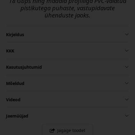
18 Gbps ning madala profiiliga PVC-valatud
pistikutega puhaste, vastupidavate
ühenduste jaoks.
Kirjeldus
KKK
Kasutusjuhtumid
Mõeldud
Videod
Jaemüüjad
Jagage toodet