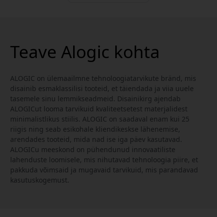
Teave Alogic kohta
ALOGIC on ülemaailmne tehnoloogiatarvikute bränd, mis
disainib esmaklassilisi tooteid, et täiendada ja viia uuele
tasemele sinu lemmikseadmeid. Disainikirg ajendab
ALOGICut looma tarvikuid kvaliteetsetest materjalidest
minimalistlikus stiilis. ALOGIC on saadaval enam kui 25
riigis ning seab esikohale kliendikeskse lähenemise,
arendades tooteid, mida nad ise iga päev kasutavad.
ALOGICu meeskond on pühendunud innovaatiliste
lahenduste loomisele, mis nihutavad tehnoloogia piire, et
pakkuda võimsaid ja mugavaid tarvikuid, mis parandavad
kasutuskogemust.