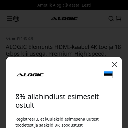
Ametlik Alogic® aastal Eesti
Art. nr: EL2HD-0.5
ALOGIC Elements HDMI-kaabel 4K toe ja 18
Gbps kiirusega, Premium High Speed,
isane-isane, 0,5 m lühikesteks ühendusteks
- Must
🎉 Sinu sooduskood:
8% allahindlust esimeselt
ostult
Registreeru, et kuuleksid esimesena uutest
Kasuta seda koodi kassas, et saada 8%
toodetest ja saaksid 8% soodustust
allahindlust.