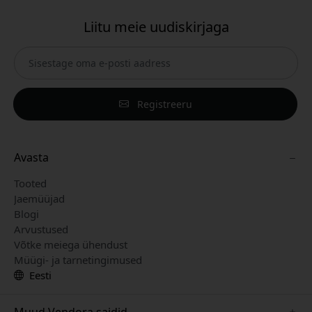
Liitu meie uudiskirjaga
Registreeru
Avasta
Tooted
Jaemüüjad
Blogi
Arvustused
Võtke meiega ühendust
Müügi- ja tarnetingimused
Eesti
Muud Vendora saidid