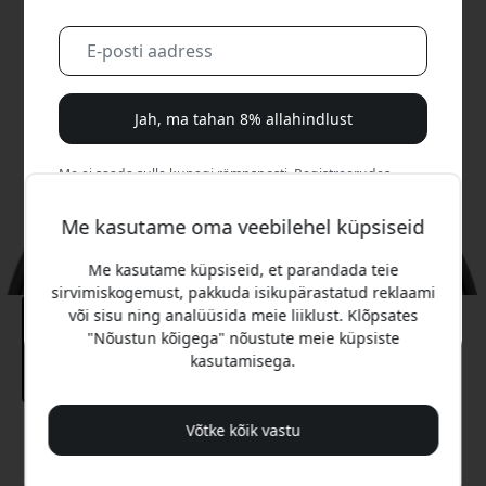
Jah, ma tahan 8% allahindlust
Me ei saada sulle kunagi rämpsposti. Registreerudes
nõustud aeg-ajalt saadetavate turundusmeilide, harivate
sarjade ja eripakkumistega.
Me kasutame oma veebilehel küpsiseid
Me kasutame küpsiseid, et parandada teie
Ei, ma eelistaksin täishinda maksta.
sirvimiskogemust, pakkuda isikupärastatud reklaami
või sisu ning analüüsida meie liiklust. Klõpsates
"Nõustun kõigega" nõustute meie küpsiste
kasutamisega.
Võtke kõik vastu
Soovitatav hind
6.99 EUR