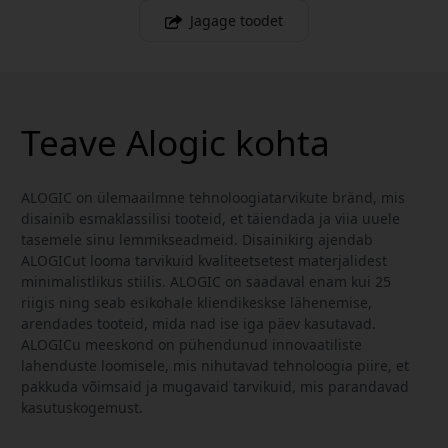
Jagage toodet
Teave Alogic kohta
ALOGIC on ülemaailmne tehnoloogiatarvikute bränd, mis
disainib esmaklassilisi tooteid, et täiendada ja viia uuele
tasemele sinu lemmikseadmeid. Disainikirg ajendab
ALOGICut looma tarvikuid kvaliteetsetest materjalidest
minimalistlikus stiilis. ALOGIC on saadaval enam kui 25
riigis ning seab esikohale kliendikeskse lähenemise,
arendades tooteid, mida nad ise iga päev kasutavad.
ALOGICu meeskond on pühendunud innovaatiliste
lahenduste loomisele, mis nihutavad tehnoloogia piire, et
pakkuda võimsaid ja mugavaid tarvikuid, mis parandavad
kasutuskogemust.