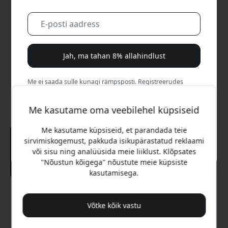
Jah, ma tahan 8% allahindlust
Me ei saada sulle kunagi rämpsposti. Registreerudes
nõustud aeg-ajalt saadetavate turundusmeilide, harivate
sarjade ja eripakkumistega.
Me kasutame oma veebilehel küpsiseid
Ei, ma eelistaksin täishinda maksta.
Me kasutame küpsiseid, et parandada teie
sirvimiskogemust, pakkuda isikupärastatud reklaami
või sisu ning analüüsida meie liiklust. Klõpsates
"Nõustun kõigega" nõustute meie küpsiste
kasutamisega.
Soovitatav hind
22.99 EUR
Võtke kõik vastu