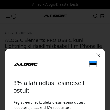
Ametlik Alogic® aastal Eesti
Art. nr: ELPC8P01-BK
ALOGIC Elements PRO USB-C kuni
Lightning kiirlaadimiskaabel 1 m iPhone'ile
ja iPadile, kuni 480 Mbps - Must
🎉 Sinu sooduskood:
8% allahindlust esimeselt
ostult
Registreeru, et kuuleksid esimesena uutest
Kasuta seda koodi kassas, et saada 8%
toodetest ja saaksid 8% soodustust
allahindlust.