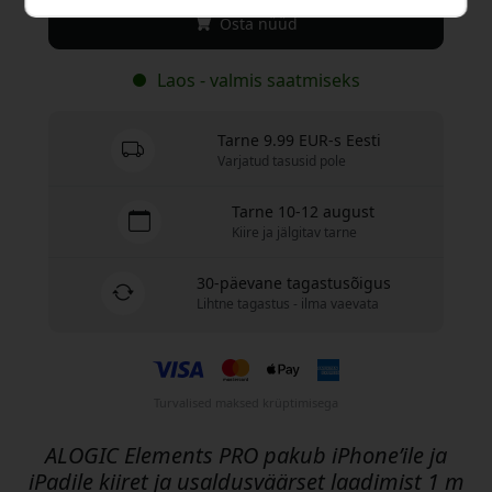
Osta nüüd
Laos - valmis saatmiseks
Tarne 9.99 EUR-s Eesti
Varjatud tasusid pole
Tarne 10-12 august
Kiire ja jälgitav tarne
30-päevane tagastusõigus
Lihtne tagastus - ilma vaevata
Turvalised maksed krüptimisega
ALOGIC Elements PRO pakub iPhone’ile ja
iPadile kiiret ja usaldusväärset laadimist 1 m