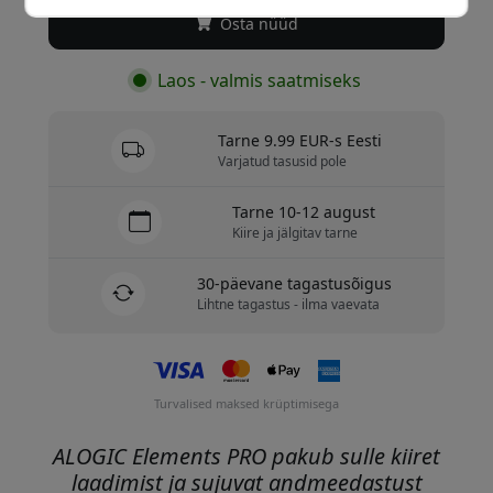
Osta nüüd
Laos - valmis saatmiseks
Tarne 9.99 EUR-s Eesti
Varjatud tasusid pole
Tarne 10-12 august
Kiire ja jälgitav tarne
30-päevane tagastusõigus
Lihtne tagastus - ilma vaevata
Turvalised maksed krüptimisega
ALOGIC Elements PRO pakub sulle kiiret
laadimist ja sujuvat andmeedastust