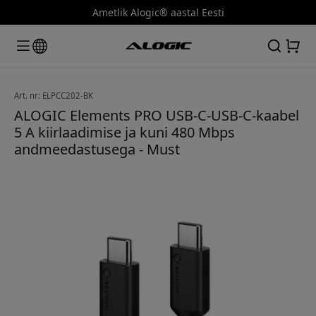
Ametlik Alogic® aastal Eesti
Art. nr: ELPCC202-BK
ALOGIC Elements PRO USB-C-USB-C-kaabel
5 A kiirlaadimise ja kuni 480 Mbps
andmeedastusega - Must