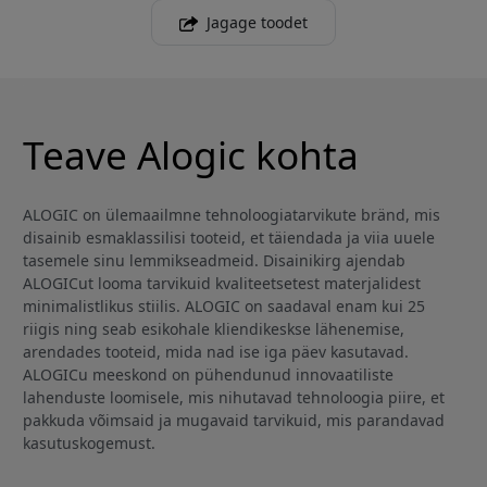
Jagage toodet
Teave Alogic kohta
ALOGIC on ülemaailmne tehnoloogiatarvikute bränd, mis
disainib esmaklassilisi tooteid, et täiendada ja viia uuele
tasemele sinu lemmikseadmeid. Disainikirg ajendab
ALOGICut looma tarvikuid kvaliteetsetest materjalidest
minimalistlikus stiilis. ALOGIC on saadaval enam kui 25
riigis ning seab esikohale kliendikeskse lähenemise,
arendades tooteid, mida nad ise iga päev kasutavad.
ALOGICu meeskond on pühendunud innovaatiliste
lahenduste loomisele, mis nihutavad tehnoloogia piire, et
pakkuda võimsaid ja mugavaid tarvikuid, mis parandavad
kasutuskogemust.