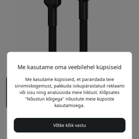
Me kasutame oma veebilehel küpsiseid
Me kasutame küpsiseid, et parandada teie
sirvimiskogemust, pakkuda isikupärastatud reklaami
või sisu ning analüüsida meie liiklust. Klõpsates
"Nõustun kõigega" nõustute meie küpsiste
kasutamisega.
Soovitatav hind
19.99 EUR
Võtke kõik vastu