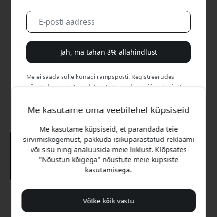
Jah, ma tahan 8% allahindlust
Me ei saada sulle kunagi rämpsposti. Registreerudes
nõustud aeg-ajalt saadetavate turundusmeilide, harivate
sarjade ja eripakkumistega.
Me kasutame oma veebilehel küpsiseid
Ei, ma eelistaksin täishinda maksta.
Me kasutame küpsiseid, et parandada teie
sirvimiskogemust, pakkuda isikupärastatud reklaami
või sisu ning analüüsida meie liiklust. Klõpsates
"Nõustun kõigega" nõustute meie küpsiste
kasutamisega.
Soovitatav hind
Võtke kõik vastu
29.99 EUR