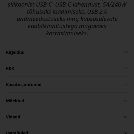
silikoonist USB-C–USB-C lahendust, 5A/240W
tõhusaks laadimiseks, USB 2.0
andmeedastuseks ning kaasasolevate
kaablikinnitustega mugavaks
korrastamiseks.
Kirjeldus
KKK
Kasutusjuhtumid
Mõeldud
Videod
Jaemüüjad