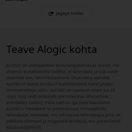
Jagage toodet
Teave Alogic kohta
ALOGIC on ülemaailmne tehnoloogiatarvikute bränd, mis
disainib esmaklassilisi tooteid, et täiendada ja viia uuele
tasemele sinu lemmikseadmeid. Disainikirg ajendab
ALOGICut looma tarvikuid kvaliteetsetest materjalidest
minimalistlikus stiilis. ALOGIC on saadaval enam kui 25
riigis ning seab esikohale kliendikeskse lähenemise,
arendades tooteid, mida nad ise iga päev kasutavad.
ALOGICu meeskond on pühendunud innovaatiliste
lahenduste loomisele, mis nihutavad tehnoloogia piire, et
pakkuda võimsaid ja mugavaid tarvikuid, mis parandavad
kasutuskogemust.