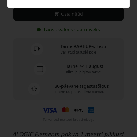
Osta nüüd
Laos - valmis saatmiseks
Tarne 9.99 EUR-s Eesti
Varjatud tasusid pole
Tarne 7-11 august
Kiire ja jälgitav tarne
30-päevane tagastusõigus
Lihtne tagastus - ilma vaevata
Turvalised maksed krüptimisega
ALOGIC Elements pakub 1 meetri pikkust