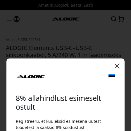
Ametlik Alogic® aastal Eesti
Art. nr: ELSI5U2CCBK1
ALOGIC Elements USB-C–USB-C
silikoonkaabel, 5 A/240 W, 1 m laadimiseks
ja andmeedastuseks koos
kaablikinnitusega - Must
🎉 Sinu sooduskood:
8% allahindlust esimeselt
ostult
Registreeru, et kuuleksid esimesena uutest
Kasuta seda koodi kassas, et saada 8%
toodetest ja saaksid 8% soodustust
allahindlust.