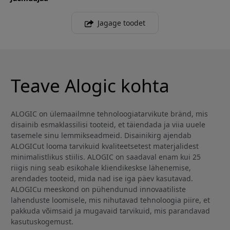
Jagage toodet
Teave Alogic kohta
ALOGIC on ülemaailmne tehnoloogiatarvikute bränd, mis
disainib esmaklassilisi tooteid, et täiendada ja viia uuele
tasemele sinu lemmikseadmeid. Disainikirg ajendab
ALOGICut looma tarvikuid kvaliteetsetest materjalidest
minimalistlikus stiilis. ALOGIC on saadaval enam kui 25
riigis ning seab esikohale kliendikeskse lähenemise,
arendades tooteid, mida nad ise iga päev kasutavad.
ALOGICu meeskond on pühendunud innovaatiliste
lahenduste loomisele, mis nihutavad tehnoloogia piire, et
pakkuda võimsaid ja mugavaid tarvikuid, mis parandavad
kasutuskogemust.