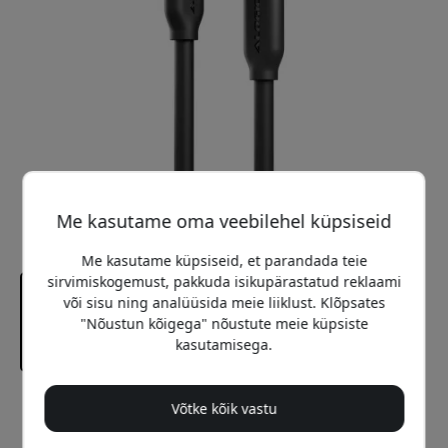
Me kasutame oma veebilehel küpsiseid
Me kasutame küpsiseid, et parandada teie
sirvimiskogemust, pakkuda isikupärastatud reklaami
või sisu ning analüüsida meie liiklust. Klõpsates
"Nõustun kõigega" nõustute meie küpsiste
kasutamisega.
Soovitatav hind
Võtke kõik vastu
36.99 EUR