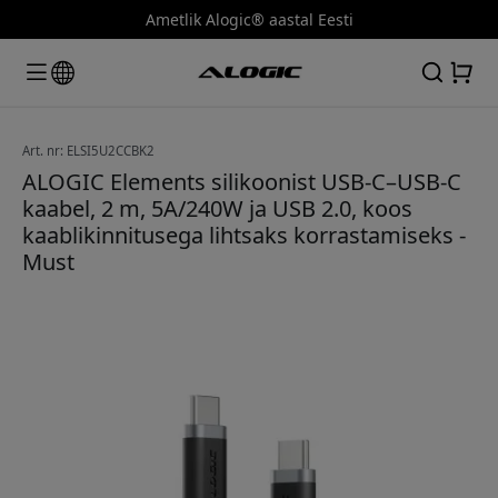
Ametlik Alogic® aastal Eesti
Art. nr: ELSI5U2CCBK2
ALOGIC Elements silikoonist USB-C–USB-C
kaabel, 2 m, 5A/240W ja USB 2.0, koos
kaablikinnitusega lihtsaks korrastamiseks -
Must