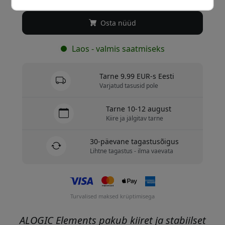
Osta nüüd
Laos - valmis saatmiseks
Tarne 9.99 EUR-s Eesti
Varjatud tasusid pole
Tarne 10-12 august
Kiire ja jälgitav tarne
30-päevane tagastusõigus
Lihtne tagastus - ilma vaevata
Turvalised maksed krüptimisega
ALOGIC Elements pakub kiiret ja stabiilset