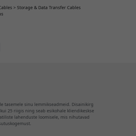
 Cables > Storage & Data Transfer Cables
ps
ele tasemele sinu lemmikseadmeid. Disainikirg
kui 25 riigis ning seab esikohale kliendikeskse
iliste lahenduste loomisele, mis nihutavad
asutuskogemust.