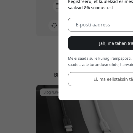
Registreeru, et kuuleksid esimes
Tarne 10-12 august
saaksid 8% soodustust
Kiire ja jälgitav tarne
30-päevane tagastusõigus
Lihtne tagastus - ilma vaevata
Jah, ma tahan 8%
Turvalised maksed krüptimisega
Me ei saada sulle kunagi rämpsposti.
saadetavate turundusmeilide, harivat
Blogi, juhendid ja arvustused
Ei, ma eelistaksin t
Blogi/Juhend