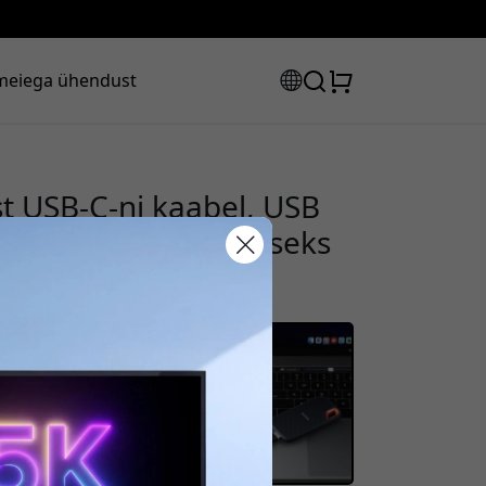
meiega ühendust
t USB-C-ni kaabel, USB
 60 Hz, 2 m laadimiseks
osehall
sooduskood:
s, et saada 8% allahindlust.