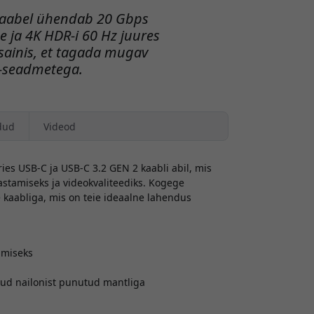
kaabel ühendab 20 Gbps
 ja 4K HDR-i 60 Hz juures
sainis, et tagada mugav
-seadmetega.
dud
Videod
es USB-C ja USB-C 3.2 GEN 2 kaabli abil, mis
stamiseks ja videokvaliteediks. Kogege
se kaabliga, mis on teie ideaalne lahendus
imiseks
ud nailonist punutud mantliga