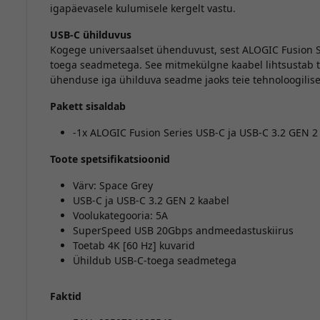
igapäevasele kulumisele kergelt vastu.
USB-C ühilduvus
Kogege universaalset ühenduvust, sest ALOGIC Fusion Se
toega seadmetega. See mitmekülgne kaabel lihtsustab te
ühenduse iga ühilduva seadme jaoks teie tehnoloogilis
Pakett sisaldab
-1x ALOGIC Fusion Series USB-C ja USB-C 3.2 GEN 2
Toote spetsifikatsioonid
Värv: Space Grey
USB-C ja USB-C 3.2 GEN 2 kaabel
Voolukategooria: 5A
SuperSpeed USB 20Gbps andmeedastuskiirus
Toetab 4K [60 Hz] kuvarid
Ühildub USB-C-toega seadmetega
Faktid