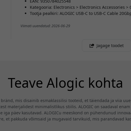
EAN: 9350784025548
Kategooria: Electronics > Electronics Accessories >
Tootja pealkiri: ALOGIC USB-C to USB-C Cable 20Gb
Viimati uuendatud: 2026-06-29
Jagage toodet
Teave Alogic kohta
ränd, mis disainib esmaklassilisi tooteid, et täiendada ja viia uu
st materjalidest minimalistlikus stiilis. ALOGIC on saadaval enam 
se iga päev kasutavad. ALOGICu meeskond on pühendunud innovaat
ire, et pakkuda võimsaid ja mugavaid tarvikuid, mis parandavad k