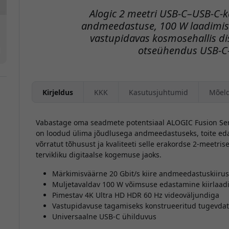
Alogic 2 meetri USB-C–USB-C-
andmeedastuse, 100 W laadimise
vastupidavas kosmosehallis di
otseühendus USB-C
Kirjeldus
KKK
Kasutusjuhtumid
Mõel
Vabastage oma seadmete potentsiaal ALOGIC Fusion Seri
on loodud ülima jõudlusega andmeedastuseks, toite eda
võrratut tõhusust ja kvaliteeti selle erakordse 2-meetri
tervikliku digitaalse kogemuse jaoks.
Märkimisväärne 20 Gbit/s kiire andmeedastuskiirus
Muljetavaldav 100 W võimsuse edastamine kiirlaad
Pimestav 4K Ultra HD HDR 60 Hz videoväljundiga
Vastupidavuse tagamiseks konstrueeritud tugevdat
Universaalne USB-C ühilduvus