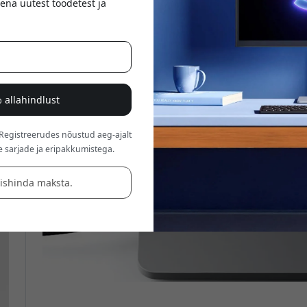
ena uutest toodetest ja
 allahindlust
 Registreerudes nõustud aeg-ajalt
e sarjade ja eripakkumistega.
äishinda maksta.