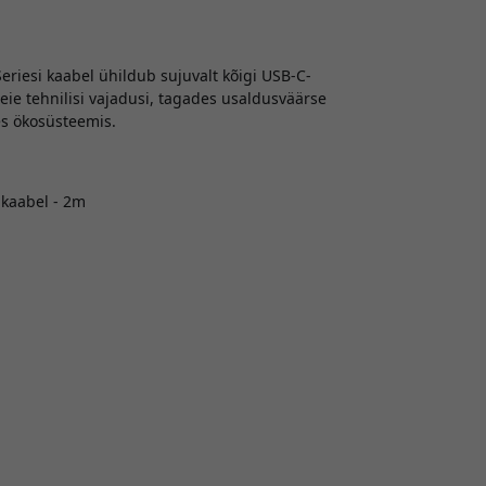
riesi kaabel ühildub sujuvalt kõigi USB-C-
ie tehnilisi vajadusi, tagades usaldusväärse
es ökosüsteemis.
 kaabel - 2m