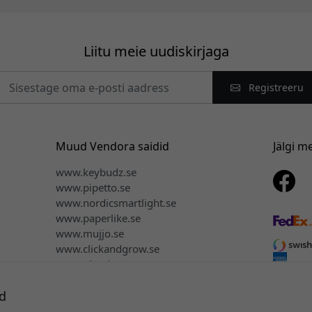
Liitu meie uudiskirjaga
Registreeru
Muud Vendora saidid
Jälgi m
www.keybudz.se
www.pipetto.se
www.nordicsmartlight.se
www.paperlike.se
www.mujjo.se
www.clickandgrow.se
www.plaud.se
d