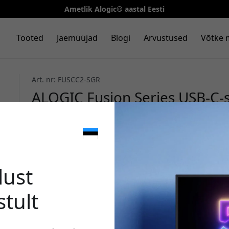
Ametlik Alogic® aastal Eesti
Tooted
Jaemüüjad
Blogi
Arvustused
Võtke 
Art. nr: FUSCC2-SGR
ALOGIC Fusion Series USB-C-s
3.2 Gen 2, 20 Gbps, 100 W, 4K
ja video edastamiseks - Kosm
🎉 Sinu 
lust
stult
Kasuta seda koodi kassa