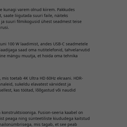
e kunagi varem olnud kiirem. Pakkudes
saate liigutada suuri faile, näiteks
ja suuri filmikogusid ühest seadmest teise
rusi.
 kuni 100 W laadimist, andes USB-C seadmetele
 laadijaga saad oma nutitelefonid, tahvelarvutid
tõeline mängu muutja, et hoida oma tehnika
 mis toetab 4K Ultra HD 60Hz ekraani. HDR-
naleid, sukeldu elavatest värvidest ja
ellest, kas töötad, lõõgastud või naudid
 konstruktsiooniga. Fusion-seeria kaabel on
mist peaga ning sünteetiliste kiududega kaitstud
nailonümbrisega, mis tagab, et see peab