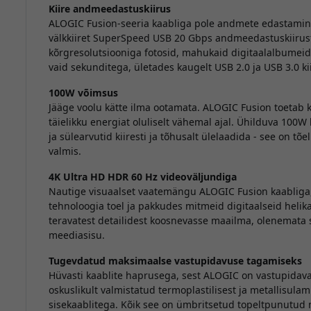
Kiire andmeedastuskiirus
ALOGIC Fusion-seeria kaabliga pole andmete edastamin
välkkiiret SuperSpeed USB 20 Gbps andmeedastuskiirust, 
kõrgresolutsiooniga fotosid, mahukaid digitaalalbumeid 
vaid sekunditega, ületades kaugelt USB 2.0 ja USB 3.0 kii
100W võimsus
Jääge voolu kätte ilma ootamata. ALOGIC Fusion toetab
täielikku energiat oluliselt vähemal ajal. Ühilduva 100W
ja sülearvutid kiiresti ja tõhusalt ülelaadida - see on 
valmis.
4K Ultra HD HDR 60 Hz videoväljundiga
Nautige visuaalset vaatemängu ALOGIC Fusion kaabliga,
tehnoloogia toel ja pakkudes mitmeid digitaalseid helika
teravatest detailidest koosnevasse maailma, olenemata s
meediasisu.
Tugevdatud maksimaalse vastupidavuse tagamiseks
Hüvasti kaablite haprusega, sest ALOGIC on vastupidava
oskuslikult valmistatud termoplastilisest ja metallisula
sisekaablitega. Kõik see on ümbritsetud topeltpunutud 