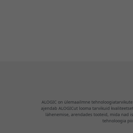
ALOGIC on ülemaailmne tehnoloogiatarvikute b
ajendab ALOGICut looma tarvikuid kvaliteetsete
lähenemise, arendades tooteid, mida nad i
tehnoloogia pi