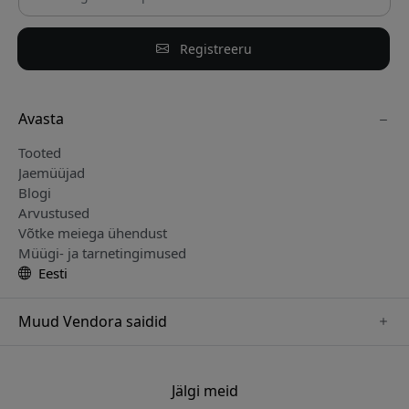
Registreeru
Avasta
Tooted
Jaemüüjad
Blogi
Arvustused
Võtke meiega ühendust
Müügi- ja tarnetingimused
Eesti
Muud Vendora saidid
www.keybudz.se
www.pipetto.se
Jälgi meid
www.nordicsmartlight.se