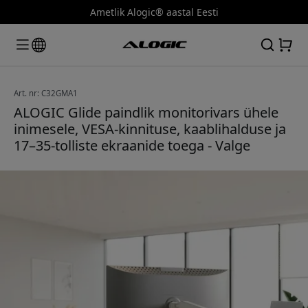
Ametlik Alogic® aastal Eesti
Art. nr: C32GMA1
ALOGIC Glide paindlik monitorivars ühele
inimesele, VESA-kinnituse, kaablihalduse ja
17–35-tolliste ekraanide toega - Valge