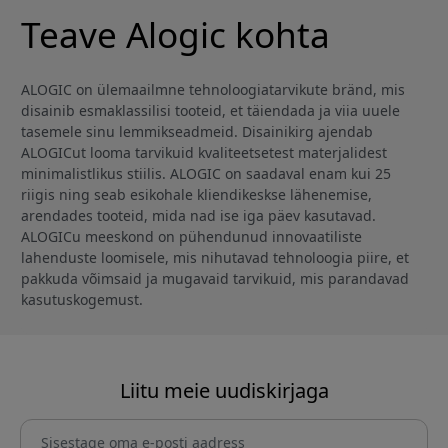
Teave Alogic kohta
ALOGIC on ülemaailmne tehnoloogiatarvikute bränd, mis
disainib esmaklassilisi tooteid, et täiendada ja viia uuele
tasemele sinu lemmikseadmeid. Disainikirg ajendab
ALOGICut looma tarvikuid kvaliteetsetest materjalidest
minimalistlikus stiilis. ALOGIC on saadaval enam kui 25
riigis ning seab esikohale kliendikeskse lähenemise,
arendades tooteid, mida nad ise iga päev kasutavad.
ALOGICu meeskond on pühendunud innovaatiliste
lahenduste loomisele, mis nihutavad tehnoloogia piire, et
pakkuda võimsaid ja mugavaid tarvikuid, mis parandavad
kasutuskogemust.
Liitu meie uudiskirjaga