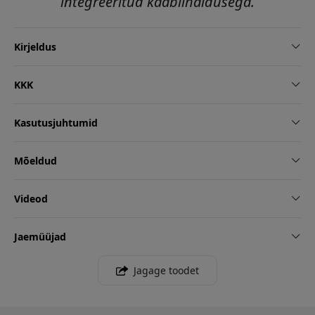
integreeritud kaablihaldusega.
Kirjeldus
KKK
Kasutusjuhtumid
Mõeldud
Videod
Jaemüüjad
Jagage toodet