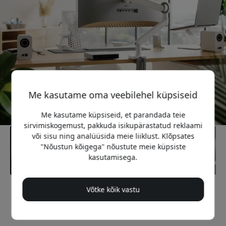
Me kasutame oma veebilehel küpsiseid
Me kasutame küpsiseid, et parandada teie
sirvimiskogemust, pakkuda isikupärastatud reklaami
või sisu ning analüüsida meie liiklust. Klõpsates
"Nõustun kõigega" nõustute meie küpsiste
kasutamisega.
Võtke kõik vastu
Soovitatav hind
129.99 EUR