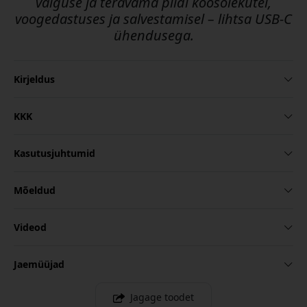
valguse ja teravama pildi koosolekutel,
voogedastuses ja salvestamisel – lihtsa USB-C
ühendusega.
Kirjeldus
KKK
Kasutusjuhtumid
Mõeldud
Videod
Jaemüüjad
Jagage toodet