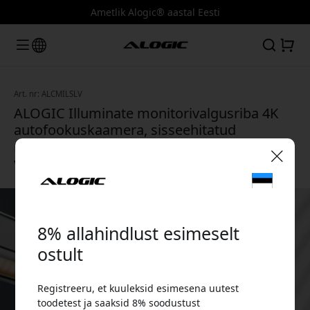
Ametlik Alogic® aastal Eesti
Art. nr: ALCMILSLV
ALOGIC Illuminate monitorivalgusriba 4K
autofookuskaamera, sisseehitatud
mikrofoni ja USB-C-ga videokoosolekute ja
voogedastuse jaoks - Silver
🎉 Sinu sooduskood:
8% allahindlust esimeselt
ostult
Registreeru, et kuuleksid esimesena uutest
Kasuta seda koodi kassas, et saada 8%
toodetest ja saaksid 8% soodustust
allahindlust.