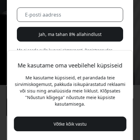
Jah, ma tahan 8% allahindlust
Me ei saada sulle kunagi rämpsposti. Registreerudes
nõustud aeg-ajalt saadetavate turundusmeilide, harivate
sarjade ja eripakkumistega.
Me kasutame oma veebilehel küpsiseid
Me kasutame küpsiseid, et parandada teie
Ei, ma eelistaksin täishinda maksta.
sirvimiskogemust, pakkuda isikupärastatud reklaami
või sisu ning analüüsida meie liiklust. Klõpsates
"Nõustun kõigega" nõustute meie küpsiste
kasutamisega.
Võtke kõik vastu
Soovitatav hind
149.99 EUR