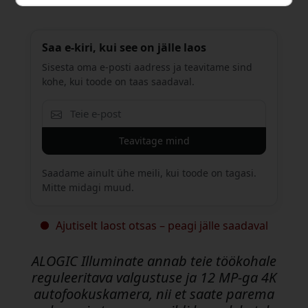
Saa e-kiri, kui see on jälle laos
Sisesta oma e-posti aadress ja teavitame sind
kohe, kui toode on taas saadaval.
Teavitage mind
Saadame ainult ühe meili, kui toode on tagasi.
Mitte midagi muud.
Ajutiselt laost otsas – peagi jälle saadaval
ALOGIC Illuminate annab teie töökohale
reguleeritava valgustuse ja 12 MP-ga 4K
autofookuskamera, nii et saate parema