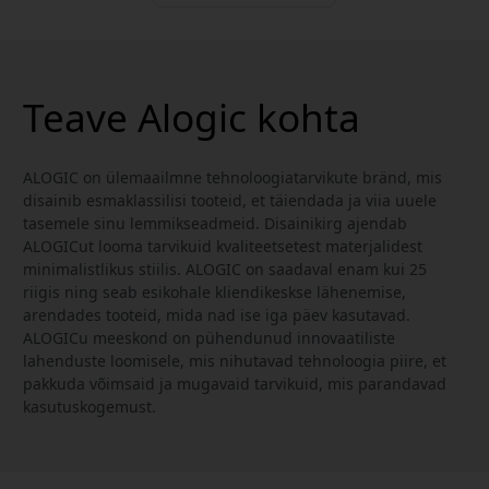
Teave Alogic kohta
ALOGIC on ülemaailmne tehnoloogiatarvikute bränd, mis
disainib esmaklassilisi tooteid, et täiendada ja viia uuele
tasemele sinu lemmikseadmeid. Disainikirg ajendab
ALOGICut looma tarvikuid kvaliteetsetest materjalidest
minimalistlikus stiilis. ALOGIC on saadaval enam kui 25
riigis ning seab esikohale kliendikeskse lähenemise,
arendades tooteid, mida nad ise iga päev kasutavad.
ALOGICu meeskond on pühendunud innovaatiliste
lahenduste loomisele, mis nihutavad tehnoloogia piire, et
pakkuda võimsaid ja mugavaid tarvikuid, mis parandavad
kasutuskogemust.