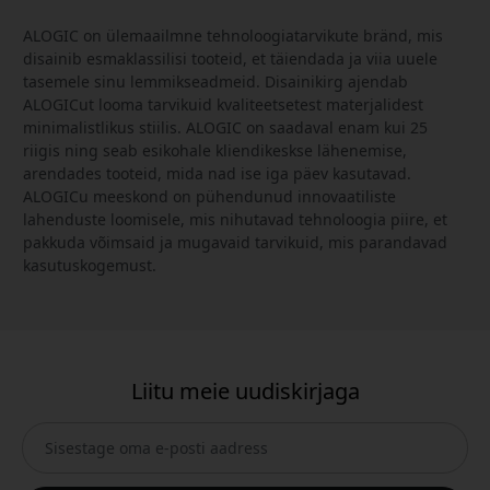
ALOGIC on ülemaailmne tehnoloogiatarvikute bränd, mis
disainib esmaklassilisi tooteid, et täiendada ja viia uuele
tasemele sinu lemmikseadmeid. Disainikirg ajendab
ALOGICut looma tarvikuid kvaliteetsetest materjalidest
minimalistlikus stiilis. ALOGIC on saadaval enam kui 25
riigis ning seab esikohale kliendikeskse lähenemise,
arendades tooteid, mida nad ise iga päev kasutavad.
ALOGICu meeskond on pühendunud innovaatiliste
lahenduste loomisele, mis nihutavad tehnoloogia piire, et
pakkuda võimsaid ja mugavaid tarvikuid, mis parandavad
kasutuskogemust.
Liitu meie uudiskirjaga