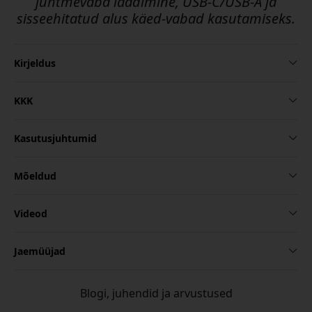
juhtmevaba laadimine, USB-C/USB-A ja
sisseehitatud alus käed-vabad kasutamiseks.
Kirjeldus
KKK
Kasutusjuhtumid
Mõeldud
Videod
Jaemüüjad
Blogi, juhendid ja arvustused