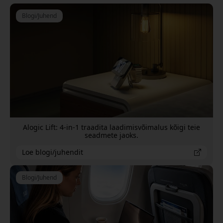
Blogi/Juhend
Alogic Lift: 4-in-1 traadita laadimisvõimalus kõigi teie
seadmete jaoks.
Loe blogi/juhendit
Blogi/Juhend