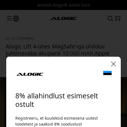
Ametlik Alogic® aastal Eesti
Art. nr: L10KPBWH
Alogic Lift 4-ühes MagSafe'iga ühilduv
juhtmevaba akupank 10 000 mAh Apple
Watchi laadimise ja USB-C/USB-A portidega
- Valge
🎉 Sinu sooduskood:
8% allahindlust esimeselt
ostult
Registreeru, et kuuleksid esimesena uutest
Kasuta seda koodi kassas, et saada 8%
toodetest ja saaksid 8% soodustust
allahindlust.