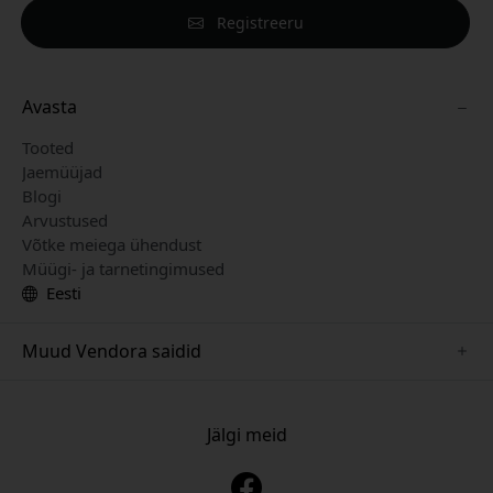
Registreeru
Avasta
Tooted
Jaemüüjad
Blogi
Arvustused
Võtke meiega ühendust
Müügi- ja tarnetingimused
Eesti
Muud Vendora saidid
www.keybudz.se
www.pipetto.se
Jälgi meid
www.nordicsmartlight.se
www.paperlike.se
www.mujjo.se