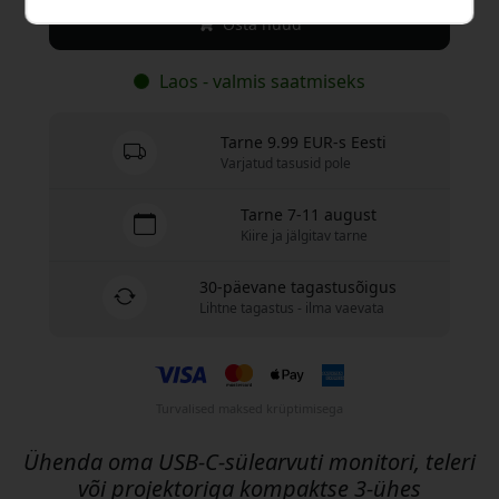
Osta nüüd
Laos - valmis saatmiseks
Tarne 9.99 EUR-s Eesti
Varjatud tasusid pole
Tarne 7-11 august
Kiire ja jälgitav tarne
30-päevane tagastusõigus
Lihtne tagastus - ilma vaevata
Turvalised maksed krüptimisega
Ühenda oma USB-C-sülearvuti monitori, teleri
või projektoriga kompaktse 3-ühes