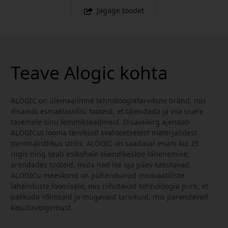
Jagage toodet
Teave Alogic kohta
ALOGIC on ülemaailmne tehnoloogiatarvikute bränd, mis
disainib esmaklassilisi tooteid, et täiendada ja viia uuele
tasemele sinu lemmikseadmeid. Disainikirg ajendab
ALOGICut looma tarvikuid kvaliteetsetest materjalidest
minimalistlikus stiilis. ALOGIC on saadaval enam kui 25
riigis ning seab esikohale kliendikeskse lähenemise,
arendades tooteid, mida nad ise iga päev kasutavad.
ALOGICu meeskond on pühendunud innovaatiliste
lahenduste loomisele, mis nihutavad tehnoloogia piire, et
pakkuda võimsaid ja mugavaid tarvikuid, mis parandavad
kasutuskogemust.