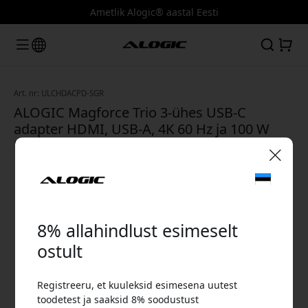
Ametlik Alogic® aastal Eesti
Art. nr: ULCHDACPD-SGR
ALOGIC Magforce Trio 3-ühes USB-C
adapter HDMI, USB-A, 4K 60 Hz ja 100 W
Power Delivery läbiv edastus - Kosmosehall
🎉 Sinu sooduskood:
8% allahindlust esimeselt
ostult
Registreeru, et kuuleksid esimesena uutest
Kasuta seda koodi kassas, et saada 8%
toodetest ja saaksid 8% soodustust
allahindlust.