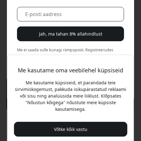
Jah, ma tahan 8% allahindlust
Me ei saada sulle kunagi rämpsposti. Registreerudes
nõustud aeg-ajalt saadetavate turundusmeilide, harivate
sarjade ja eripakkumistega.
Me kasutame oma veebilehel küpsiseid
Ei, ma eelistaksin täishinda maksta.
Me kasutame küpsiseid, et parandada teie
sirvimiskogemust, pakkuda isikupärastatud reklaami
või sisu ning analüüsida meie liiklust. Klõpsates
"Nõustun kõigega" nõustute meie küpsiste
kasutamisega.
Soovitatav hind
54.99 EUR
Võtke kõik vastu