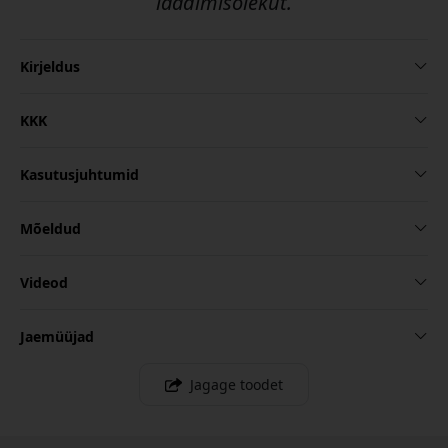
laadimisolekut.
Kirjeldus
KKK
Kasutusjuhtumid
Mõeldud
Videod
Jaemüüjad
Jagage toodet