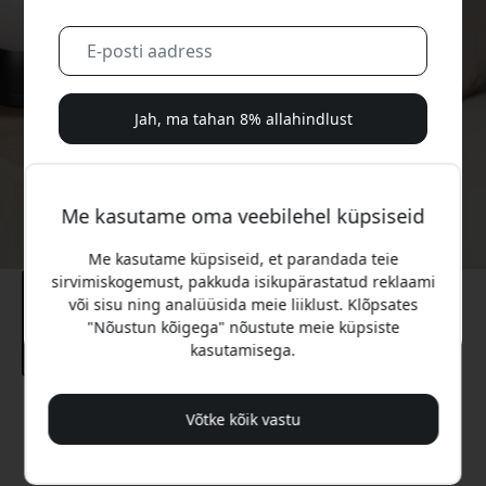
Jah, ma tahan 8% allahindlust
Me ei saada sulle kunagi rämpsposti. Registreerudes
nõustud aeg-ajalt saadetavate turundusmeilide, harivate
Me kasutame oma veebilehel küpsiseid
sarjade ja eripakkumistega.
Me kasutame küpsiseid, et parandada teie
Ei, ma eelistaksin täishinda maksta.
sirvimiskogemust, pakkuda isikupärastatud reklaami
või sisu ning analüüsida meie liiklust. Klõpsates
"Nõustun kõigega" nõustute meie küpsiste
kasutamisega.
Soovitatav hind
Võtke kõik vastu
99.99 EUR