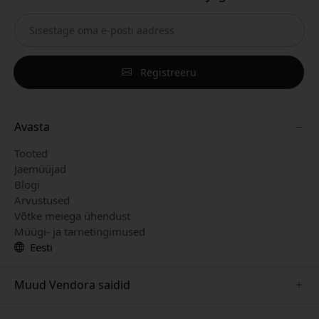
Registreeru
Avasta
Tooted
Jaemüüjad
Blogi
Arvustused
Võtke meiega ühendust
Müügi- ja tarnetingimused
Eesti
Muud Vendora saidid
www.keybudz.se