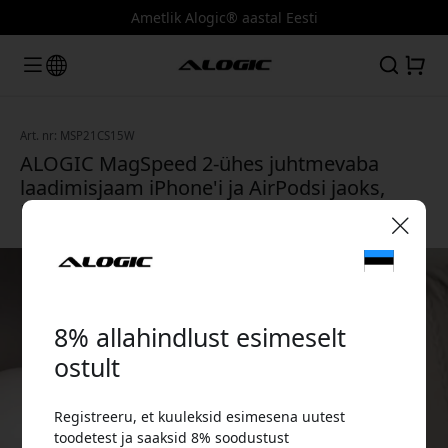
Ametlik Alogic® aastal Eesti
Art. nr: MSP21CS15W
ALOGIC MagSpeed 2-ühes juhtmevaba
laadimisjaam iPhone'i ja AirPodsi jaoks,
MagSafe'iga ühilduv ja 7,5 W - Kosmosehall
🎉 Sinu sooduskood:
8% allahindlust esimeselt
ostult
Registreeru, et kuuleksid esimesena uutest
Kasuta seda koodi kassas, et saada 8%
toodetest ja saaksid 8% soodustust
allahindlust.