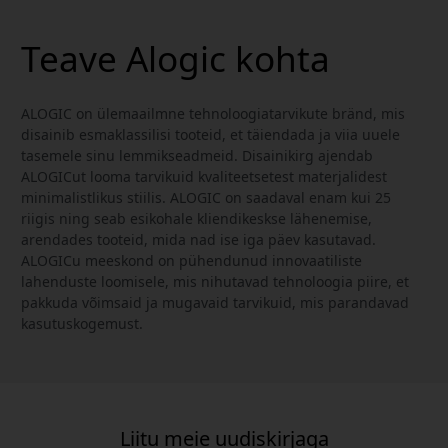
Teave Alogic kohta
ALOGIC on ülemaailmne tehnoloogiatarvikute bränd, mis
disainib esmaklassilisi tooteid, et täiendada ja viia uuele
tasemele sinu lemmikseadmeid. Disainikirg ajendab
ALOGICut looma tarvikuid kvaliteetsetest materjalidest
minimalistlikus stiilis. ALOGIC on saadaval enam kui 25
riigis ning seab esikohale kliendikeskse lähenemise,
arendades tooteid, mida nad ise iga päev kasutavad.
ALOGICu meeskond on pühendunud innovaatiliste
lahenduste loomisele, mis nihutavad tehnoloogia piire, et
pakkuda võimsaid ja mugavaid tarvikuid, mis parandavad
kasutuskogemust.
Liitu meie uudiskirjaga