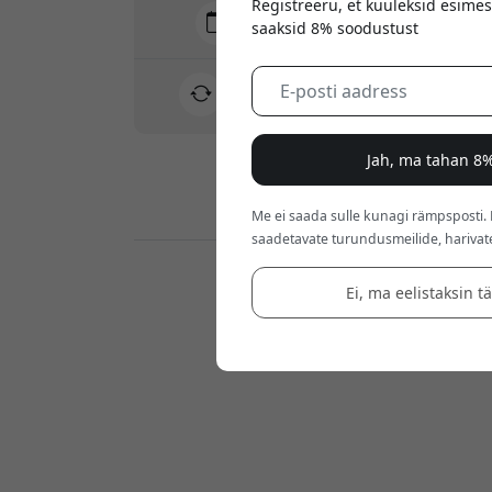
Registreeru, et kuuleksid esimes
Tarne 10-12 august
saaksid 8% soodustust
Kiire ja jälgitav tarne
30-päevane tagastusõigus
Lihtne tagastus - ilma vaevata
Jah, ma tahan 8%
Turvalised maksed krüptimisega
Me ei saada sulle kunagi rämpsposti.
saadetavate turundusmeilide, harivat
Jaemüüjad:
Ei, ma eelistaksin t