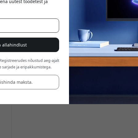
ena uutest toodetest ja
 allahindlust
 Registreerudes nõustud aeg-ajalt
e sarjade ja eripakkumistega.
äishinda maksta.