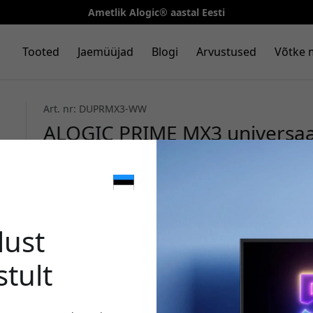
Ametlik Alogic® aastal Eesti
Tooted
Jaemüüjad
Blogi
Arvustused
Võtke 
Art. nr: DUPRMX3-WW
ALOGIC PRIME MX3 universaa
kolme 4K ja 100 W Power Deliv
Kosmosehall
🎉 Sinu 
lust
stult
Kasuta seda koodi kassa