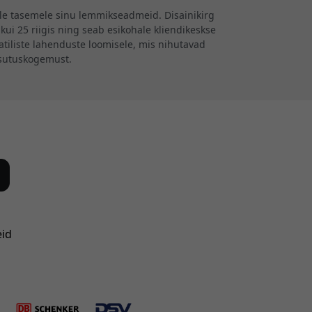
ele tasemele sinu lemmikseadmeid. Disainikirg
kui 25 riigis ning seab esikohale kliendikeskse
iliste lahenduste loomisele, mis nihutavad
asutuskogemust.
eid