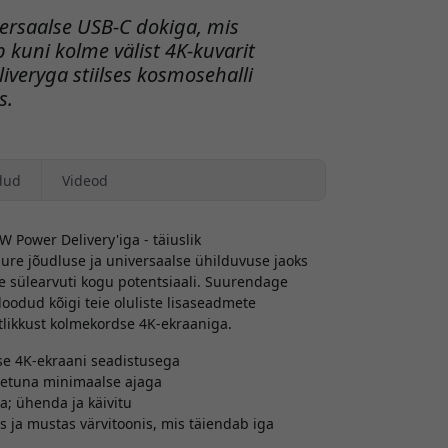
versaalse USB-C dokiga, mis
 kuni kolme välist 4K-kuvarit
liveryga stiilses kosmosehalli
s.
dud
Videod
 Power Delivery'iga - täiuslik
re jõudluse ja universaalse ühilduvuse jaoks
e sülearvuti kogu potentsiaali. Suurendage
odud kõigi teie oluliste lisaseadmete
tlikkust kolmekordse 4K-ekraaniga.
e 4K-ekraani seadistusega
laetuna minimaalse ajaga
a; ühenda ja käivitu
is ja mustas värvitoonis, mis täiendab iga