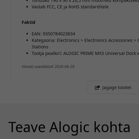
Tõhusad 190 x 90 x 26,5 mm mõõtmed kompaktseks
Vastab FCC, CE ja RoHS standarditele
Faktid
EAN: 9350784023834
Kategooria: Electronics > Electronics Accessories 
Stations
Tootja pealkiri: ALOGIC PRIME MX3 Universal Dock w
Viimati uuendatud: 2026-06-29
Jagage toodet
Teave Alogic kohta