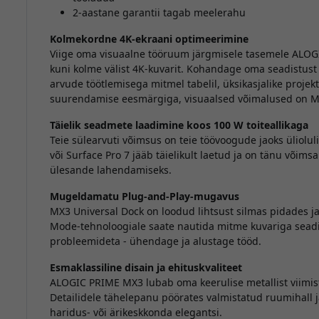
2-aastane garantii tagab meelerahu
Kolmekordne 4K-ekraani optimeerimine
Viige oma visuaalne tööruum järgmisele tasemele ALOG
kuni kolme välist 4K-kuvarit. Kohandage oma seadistust 
arvude töötlemisega mitmel tabelil, üksikasjalike projek
suurendamise eesmärgiga, visuaalsed võimalused on MX
Täielik seadmete laadimine koos 100 W toiteallikaga
Teie sülearvuti võimsus on teie töövoogude jaoks üliolu
või Surface Pro 7 jääb täielikult laetud ja on tänu võim
ülesande lahendamiseks.
Mugeldamatu Plug-and-Play-mugavus
MX3 Universal Dock on loodud lihtsust silmas pidades j
Mode-tehnoloogiale saate nautida mitme kuvariga seadis
probleemideta - ühendage ja alustage tööd.
Esmaklassiline disain ja ehituskvaliteet
ALOGIC PRIME MX3 lubab oma keerulise metallist viimis
Detailidele tähelepanu pöörates valmistatud ruumihall j
haridus- või ärikeskkonda elegantsi.