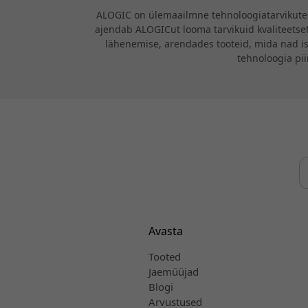
ALOGIC on ülemaailmne tehnoloogiatarvikute b
ajendab ALOGICut looma tarvikuid kvaliteetsete
lähenemise, arendades tooteid, mida nad i
tehnoloogia pi
Avasta
Tooted
Jaemüüjad
Blogi
Arvustused