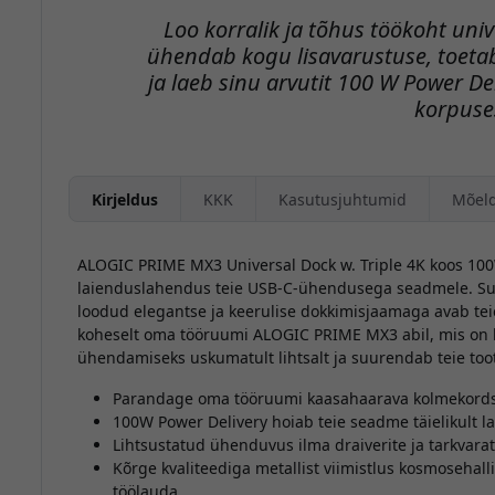
Loo korralik ja tõhus töökoht uni
ühendab kogu lisavarustuse, toetab
ja laeb sinu arvutit 100 W Power De
korpuse
Kirjeldus
KKK
Kasutusjuhtumid
Mõel
ALOGIC PRIME MX3 Universal Dock w. Triple 4K koos 100W
laienduslahendus teie USB-C-ühendusega seadmele. Suu
loodud elegantse ja keerulise dokkimisjaamaga avab tei
koheselt oma tööruumi ALOGIC PRIME MX3 abil, mis on lo
ühendamiseks uskumatult lihtsalt ja suurendab teie too
Parandage oma tööruumi kaasahaarava kolmekords
100W Power Delivery hoiab teie seadme täielikult 
Lihtsustatud ühenduvus ilma draiverite ja tarkvarat
Kõrge kvaliteediga metallist viimistlus kosmosehall
töölauda