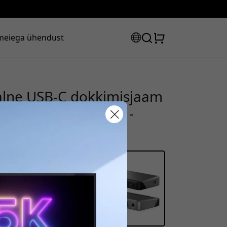
meiega ühendust
lne USB-C dokkimisjaam
eryga sülearvutile -
sooduskood:
s, et saada 8% allahindlust.