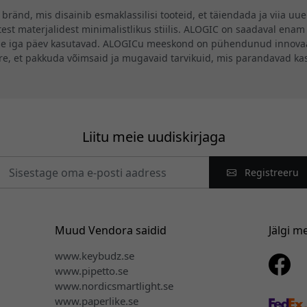
ränd, mis disainib esmaklassilisi tooteid, et täiendada ja viia uu
st materjalidest minimalistlikus stiilis. ALOGIC on saadaval enam 
se iga päev kasutavad. ALOGICu meeskond on pühendunud innovaat
ire, et pakkuda võimsaid ja mugavaid tarvikuid, mis parandavad k
Liitu meie uudiskirjaga
Registreeru
Muud Vendora saidid
Jälgi m
www.keybudz.se
www.pipetto.se
www.nordicsmartlight.se
www.paperlike.se