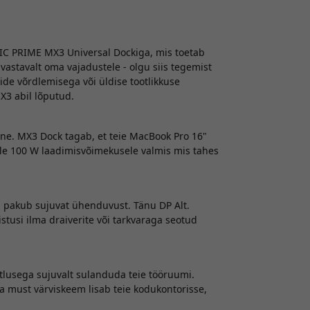
IC PRIME MX3 Universal Dockiga, mis toetab
vastavalt oma vajadustele - olgu siis tegemist
tide võrdlemisega või üldise tootlikkuse
3 abil lõputud.
line. MX3 Dock tagab, et teie MacBook Pro 16"
sale 100 W laadimisvõimekusele valmis mis tahes
a pakub sujuvat ühenduvust. Tänu DP Alt.
tusi ilma draiverite või tarkvaraga seotud
tlusega sujuvalt sulanduda teie tööruumi.
a must värviskeem lisab teie kodukontorisse,