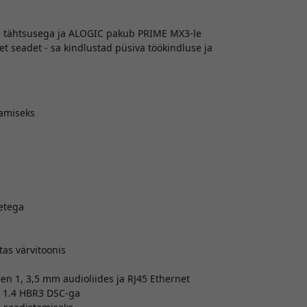
se tähtsusega ja ALOGIC pakub PRIME MX3-le
set seadet - sa kindlustad püsiva töökindluse ja
damiseks
etega
tas värvitoonis
s
en 1, 3,5 mm audioliides ja RJ45 Ethernet
P 1.4 HBR3 DSC-ga