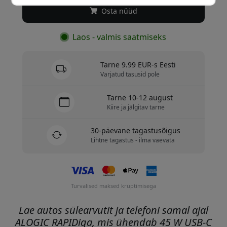
Osta nüüd
Laos - valmis saatmiseks
Tarne 9.99 EUR-s Eesti
Varjatud tasusid pole
Tarne 10-12 august
Kiire ja jälgitav tarne
30-päevane tagastusõigus
Lihtne tagastus - ilma vaevata
Turvalised maksed krüptimisega
Lae autos sülearvutit ja telefoni samal ajal
ALOGIC RAPIDiga, mis ühendab 45 W USB-C