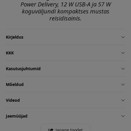
Power Delivery, 12 W USB-A ja 57 W
koguväljundi kompaktses mustas
reisidisainis.
Kirjeldus
KKK
Kasutusjuhtumid
Mõeldud
Videod
Jaemüüjad
Jagage toodet