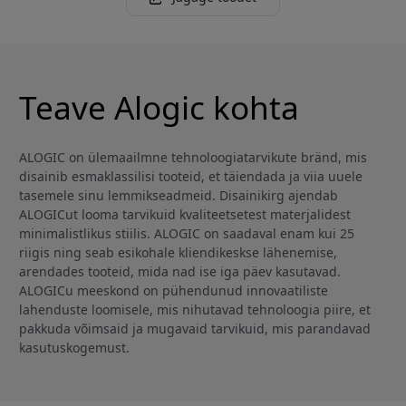
Teave Alogic kohta
ALOGIC on ülemaailmne tehnoloogiatarvikute bränd, mis
disainib esmaklassilisi tooteid, et täiendada ja viia uuele
tasemele sinu lemmikseadmeid. Disainikirg ajendab
ALOGICut looma tarvikuid kvaliteetsetest materjalidest
minimalistlikus stiilis. ALOGIC on saadaval enam kui 25
riigis ning seab esikohale kliendikeskse lähenemise,
arendades tooteid, mida nad ise iga päev kasutavad.
ALOGICu meeskond on pühendunud innovaatiliste
lahenduste loomisele, mis nihutavad tehnoloogia piire, et
pakkuda võimsaid ja mugavaid tarvikuid, mis parandavad
kasutuskogemust.