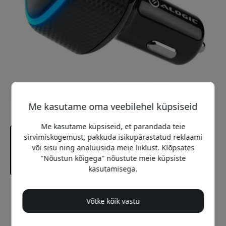
Me kasutame oma veebilehel küpsiseid
Me kasutame küpsiseid, et parandada teie
sirvimiskogemust, pakkuda isikupärastatud reklaami
või sisu ning analüüsida meie liiklust. Klõpsates
"Nõustun kõigega" nõustute meie küpsiste
kasutamisega.
Soovitatav hind
Võtke kõik vastu
32.99 EUR