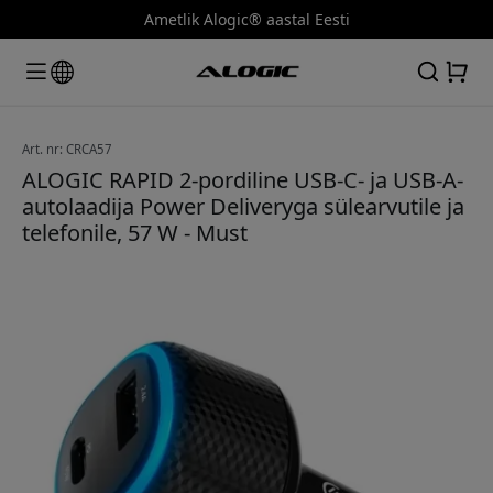
Ametlik Alogic® aastal Eesti
Art. nr: CRCA57
ALOGIC RAPID 2-pordiline USB-C- ja USB-A-
autolaadija Power Deliveryga sülearvutile ja
telefonile, 57 W - Must