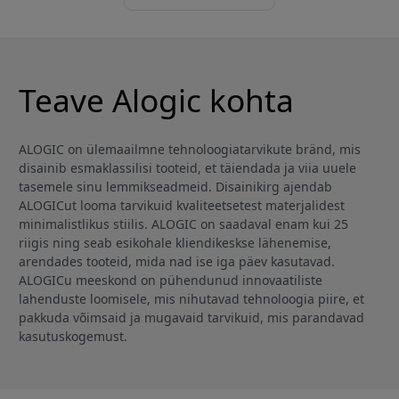
Teave Alogic kohta
ALOGIC on ülemaailmne tehnoloogiatarvikute bränd, mis
disainib esmaklassilisi tooteid, et täiendada ja viia uuele
tasemele sinu lemmikseadmeid. Disainikirg ajendab
ALOGICut looma tarvikuid kvaliteetsetest materjalidest
minimalistlikus stiilis. ALOGIC on saadaval enam kui 25
riigis ning seab esikohale kliendikeskse lähenemise,
arendades tooteid, mida nad ise iga päev kasutavad.
ALOGICu meeskond on pühendunud innovaatiliste
lahenduste loomisele, mis nihutavad tehnoloogia piire, et
pakkuda võimsaid ja mugavaid tarvikuid, mis parandavad
kasutuskogemust.