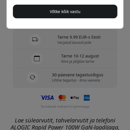
Osta nüüd
Võtke kõik vastu
Laos - valmis saatmiseks
Tarne 9.99 EUR-s Eesti
Varjatud tasusid pole
Tarne 10-12 august
Kiire ja jälgitav tarne
30-päevane tagastusõigus
Lihtne tagastus - ilma vaevata
Turvalised maksed krüptimisega
Lae sülearvutit, tahvelarvutit ja telefoni
ALOGIC Rapid Power 100W GaN-laadijaga,