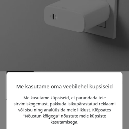
Me kasutame oma veebilehel küpsiseid
Me kasutame küpsiseid, et parandada teie
sirvimiskogemust, pakkuda isikupärastatud reklaami
või sisu ning analüüsida meie liiklust. Klõpsates
Soovitatav hind
89.99 EUR
"Nõustun kõigega" nõustute meie küpsiste
kasutamisega.