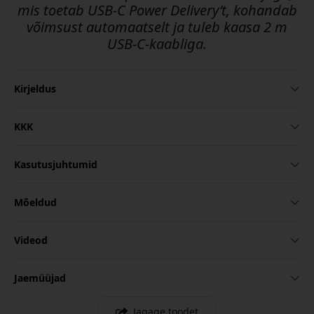
mis toetab USB-C Power Delivery’t, kohandab
võimsust automaatselt ja tuleb kaasa 2 m
USB-C-kaabliga.
Kirjeldus
KKK
Kasutusjuhtumid
Mõeldud
Videod
Jaemüüjad
Jagage toodet