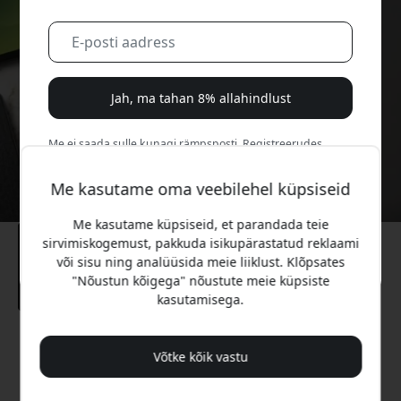
Jah, ma tahan 8% allahindlust
Me ei saada sulle kunagi rämpsposti. Registreerudes
nõustud aeg-ajalt saadetavate turundusmeilide, harivate
sarjade ja eripakkumistega.
Me kasutame oma veebilehel küpsiseid
Me kasutame küpsiseid, et parandada teie
Ei, ma eelistaksin täishinda maksta.
sirvimiskogemust, pakkuda isikupärastatud reklaami
või sisu ning analüüsida meie liiklust. Klõpsates
"Nõustun kõigega" nõustute meie küpsiste
kasutamisega.
Soovitatav hind
Võtke kõik vastu
59.99 EUR