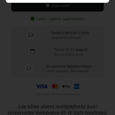
Osta nüüd
Laos - valmis saatmiseks
Tarne 9.99 EUR-s Eesti
Varjatud tasusid pole
Tarne 10-12 august
Kiire ja jälgitav tarne
30-päevane tagastusõigus
Lihtne tagastus - ilma vaevata
Turvalised maksed krüptimisega
Lae kõike alates nutitelefonist kuni
sülearvutini kompakse 65 W GaN-laadijaga,