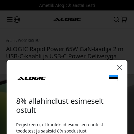
Ametlik Alogic® aastal Eesti
Art. nr: WCG1X65-EU
ALOGIC Rapid Power 65W GaN-laadija 2 m
USB-C-kaabli ja USB-C Power Deliveryga
USB-C-seadmetele - Valge
🎉 Sinu sooduskood:
8% allahindlust esimeselt
ostult
Registreeru, et kuuleksid esimesena uutest
Kasuta seda koodi kassas, et saada 8%
toodetest ja saaksid 8% soodustust
allahindlust.