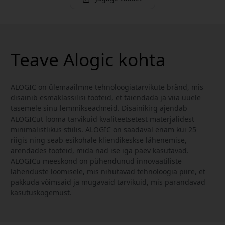
Teave Alogic kohta
ALOGIC on ülemaailmne tehnoloogiatarvikute bränd, mis
disainib esmaklassilisi tooteid, et täiendada ja viia uuele
tasemele sinu lemmikseadmeid. Disainikirg ajendab
ALOGICut looma tarvikuid kvaliteetsetest materjalidest
minimalistlikus stiilis. ALOGIC on saadaval enam kui 25
riigis ning seab esikohale kliendikeskse lähenemise,
arendades tooteid, mida nad ise iga päev kasutavad.
ALOGICu meeskond on pühendunud innovaatiliste
lahenduste loomisele, mis nihutavad tehnoloogia piire, et
pakkuda võimsaid ja mugavaid tarvikuid, mis parandavad
kasutuskogemust.