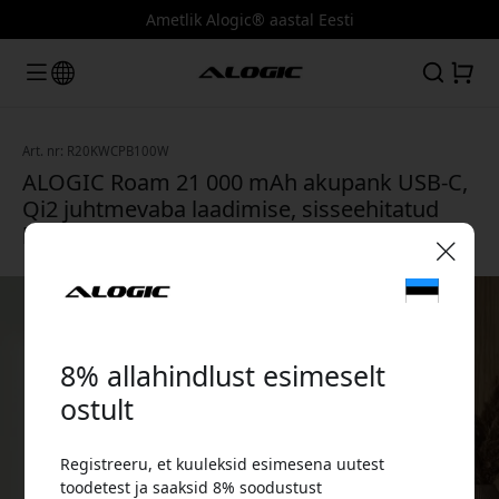
Ametlik Alogic® aastal Eesti
Art. nr: R20KWCPB100W
ALOGIC Roam 21 000 mAh akupank USB-C,
Qi2 juhtmevaba laadimise, sisseehitatud
kaabli ja Apple Watchi laadijaga - Must
🎉 Sinu sooduskood:
8% allahindlust esimeselt
ostult
Registreeru, et kuuleksid esimesena uutest
Kasuta seda koodi kassas, et saada 8%
toodetest ja saaksid 8% soodustust
allahindlust.