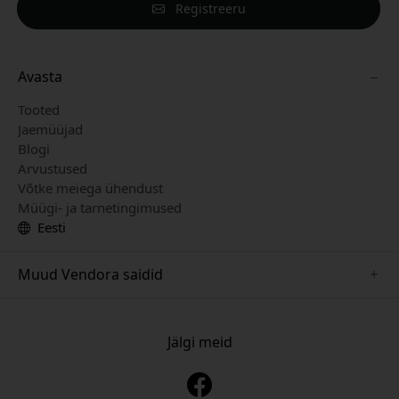
Registreeru
Avasta
Tooted
Jaemüüjad
Blogi
Arvustused
Võtke meiega ühendust
Müügi- ja tarnetingimused
Eesti
Muud Vendora saidid
www.keybudz.se
www.pipetto.se
Jälgi meid
www.nordicsmartlight.se
www.paperlike.se
www.mujjo.se