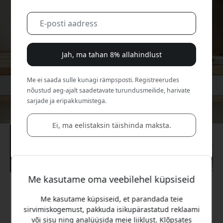
Jah, ma tahan 8% allahindlust
Me ei saada sulle kunagi rämpsposti. Registreerudes
nõustud aeg-ajalt saadetavate turundusmeilide, harivate
sarjade ja eripakkumistega.
Ei, ma eelistaksin täishinda maksta.
Me kasutame oma veebilehel küpsiseid
Soovitatav hind
Me kasutame küpsiseid, et parandada teie
179.99 EUR
sirvimiskogemust, pakkuda isikupärastatud reklaami
või sisu ning analüüsida meie liiklust. Klõpsates