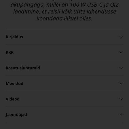
akupangaga, millel on 100 W USB-C ja Qi2
laadimine, et reisil kõik ühte lahendusse
koondada liikvel olles.
Kirjeldus
KKK
Kasutusjuhtumid
Mõeldud
Videod
Jaemüüjad