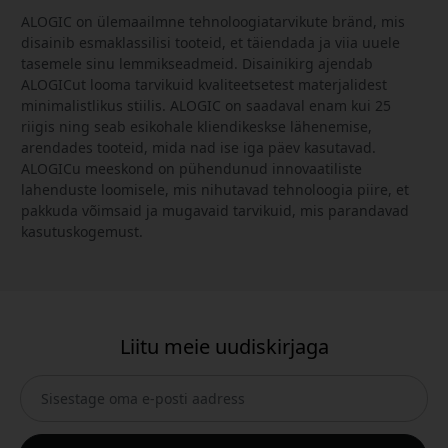
ALOGIC on ülemaailmne tehnoloogiatarvikute bränd, mis
disainib esmaklassilisi tooteid, et täiendada ja viia uuele
tasemele sinu lemmikseadmeid. Disainikirg ajendab
ALOGICut looma tarvikuid kvaliteetsetest materjalidest
minimalistlikus stiilis. ALOGIC on saadaval enam kui 25
riigis ning seab esikohale kliendikeskse lähenemise,
arendades tooteid, mida nad ise iga päev kasutavad.
ALOGICu meeskond on pühendunud innovaatiliste
lahenduste loomisele, mis nihutavad tehnoloogia piire, et
pakkuda võimsaid ja mugavaid tarvikuid, mis parandavad
kasutuskogemust.
Liitu meie uudiskirjaga