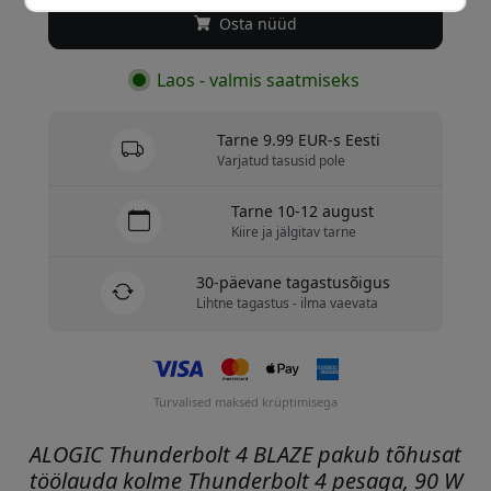
Osta nüüd
Laos - valmis saatmiseks
Tarne 9.99 EUR-s Eesti
Varjatud tasusid pole
Tarne 10-12 august
Kiire ja jälgitav tarne
30-päevane tagastusõigus
Lihtne tagastus - ilma vaevata
Turvalised maksed krüptimisega
ALOGIC Thunderbolt 4 BLAZE pakub tõhusat
töölauda kolme Thunderbolt 4 pesaga, 90 W