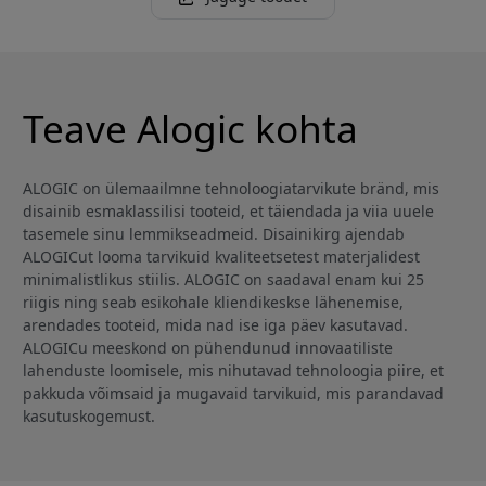
Teave Alogic kohta
ALOGIC on ülemaailmne tehnoloogiatarvikute bränd, mis
disainib esmaklassilisi tooteid, et täiendada ja viia uuele
tasemele sinu lemmikseadmeid. Disainikirg ajendab
ALOGICut looma tarvikuid kvaliteetsetest materjalidest
minimalistlikus stiilis. ALOGIC on saadaval enam kui 25
riigis ning seab esikohale kliendikeskse lähenemise,
arendades tooteid, mida nad ise iga päev kasutavad.
ALOGICu meeskond on pühendunud innovaatiliste
lahenduste loomisele, mis nihutavad tehnoloogia piire, et
pakkuda võimsaid ja mugavaid tarvikuid, mis parandavad
kasutuskogemust.