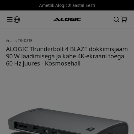
Ametlik Alogic® aastal Eesti
Art. nr: TB4D3TB
ALOGIC Thunderbolt 4 BLAZE dokkimisjaam
90 W laadimisega ja kahe 4K-ekraani toega
60 Hz juures - Kosmosehall