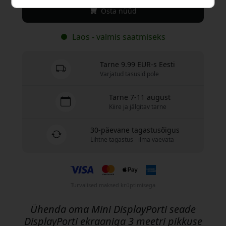
Osta nüüd
Laos - valmis saatmiseks
Tarne 9.99 EUR-s Eesti
Varjatud tasusid pole
Tarne 7-11 august
Kiire ja jälgitav tarne
30-päevane tagastusõigus
Lihtne tagastus - ilma vaevata
Turvalised maksed krüptimisega
Ühenda oma Mini DisplayPorti seade
DisplayPorti ekraaniga 3 meetri pikkuse