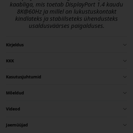
kaabliga, mis toetab DisplayPort 1.4 kaudu
8K@60Hz ja millel on lukustuskontakt
kindlateks ja stabiilseteks ühendusteks
usaldusväärses paigalduses.
Kirjeldus
KKK
Kasutusjuhtumid
Mõeldud
Videod
Jaemüüjad