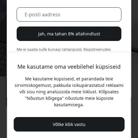
Jah, ma tahan 8% allahindlust
Me ei saada sulle kunagi rämpsposti. Registreerudes
nõustud aeg-ajalt saadetavate turundusmeilide, harivate
sarjade ja eripakkumistega.
Me kasutame oma veebilehel küpsiseid
Ei, ma eelistaksin täishinda maksta.
Me kasutame küpsiseid, et parandada teie
sirvimiskogemust, pakkuda isikupärastatud reklaami
või sisu ning analüüsida meie liiklust. Klõpsates
"Nõustun kõigega" nõustute meie küpsiste
kasutamisega.
Soovitatav hind
44.99 EUR
Võtke kõik vastu