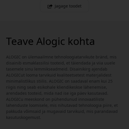
Jagage toodet
Teave Alogic kohta
ALOGIC on ülemaailmne tehnoloogiatarvikute bränd, mis
disainib esmaklassilisi tooteid, et täiendada ja viia uuele
tasemele sinu lemmikseadmeid. Disainikirg ajendab
ALOGICut looma tarvikuid kvaliteetsetest materjalidest
minimalistlikus stiilis. ALOGIC on saadaval enam kui 25
riigis ning seab esikohale kliendikeskse lähenemise,
arendades tooteid, mida nad ise iga päev kasutavad.
ALOGICu meeskond on pühendunud innovaatiliste
lahenduste loomisele, mis nihutavad tehnoloogia piire, et
pakkuda võimsaid ja mugavaid tarvikuid, mis parandavad
kasutuskogemust.