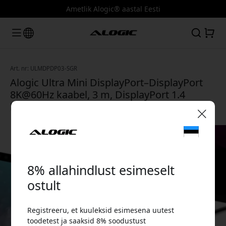
Ametlik Alogic® aastal Eesti
Art. nr: ULMDPDP03-SGR
Alogic Ultra Mini DisplayPort–DisplayPort
8K@60Hz kaabel, 3 m, DisplayPort 1.4
lukustusega pistikuga - Kosmosehall
🎉 Sinu sooduskood:
8% allahindlust esimeselt
ostult
Registreeru, et kuuleksid esimesena uutest
Kasuta seda koodi kassas, et saada 8%
toodetest ja saaksid 8% soodustust
allahindlust.