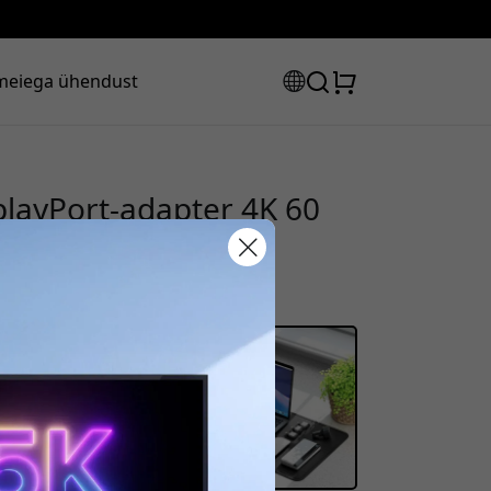
meiega ühendust
playPort-adapter 4K 60
nderbolt 3 jaoks -
sooduskood:
s, et saada 8% allahindlust.