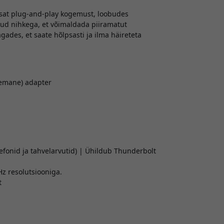
tsat plug-and-play kogemust, loobudes
tud nihkega, et võimaldada piiramatut
ades, et saate hõlpsasti ja ilma häireteta
 (emane) adapter
onid ja tahvelarvutid) | Ühildub Thunderbolt
z resolutsiooniga.
t