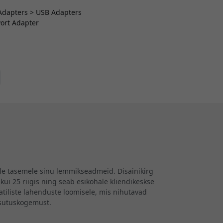
> Adapters > USB Adapters
Port Adapter
ele tasemele sinu lemmikseadmeid. Disainikirg
kui 25 riigis ning seab esikohale kliendikeskse
iliste lahenduste loomisele, mis nihutavad
asutuskogemust.