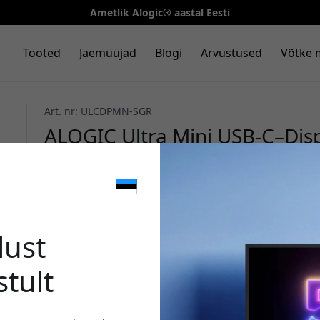
Ametlik Alogic® aastal Eesti
Tooted
Jaemüüjad
Blogi
Arvustused
Võtke 
Art. nr: ULCDPMN-SGR
ALOGIC Ultra Mini USB-C–Dis
Hz, ekraani, projektori ja Thu
Kosmosehall
🎉 Sinu 
lust
stult
Kasuta seda koodi kassa