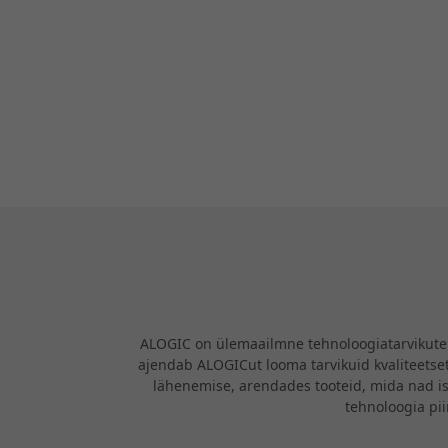
ALOGIC on ülemaailmne tehnoloogiatarvikute b
ajendab ALOGICut looma tarvikuid kvaliteetsete
lähenemise, arendades tooteid, mida nad i
tehnoloogia pi