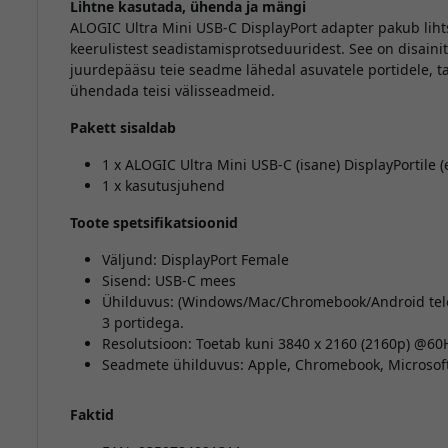
Lihtne kasutada, ühenda ja mängi
ALOGIC Ultra Mini USB-C DisplayPort adapter pakub lih
keerulistest seadistamisprotseduuridest. See on disaini
juurdepääsu teie seadme lähedal asuvatele portidele, tag
ühendada teisi välisseadmeid.
Pakett sisaldab
1 x ALOGIC Ultra Mini USB-C (isane) DisplayPortile
1 x kasutusjuhend
Toote spetsifikatsioonid
Väljund: DisplayPort Female
Sisend: USB-C mees
Ühilduvus: (Windows/Mac/Chromebook/Android telef
3 portidega.
Resolutsioon: Toetab kuni 3840 x 2160 (2160p) @60H
Seadmete ühilduvus: Apple, Chromebook, Microsof
Faktid