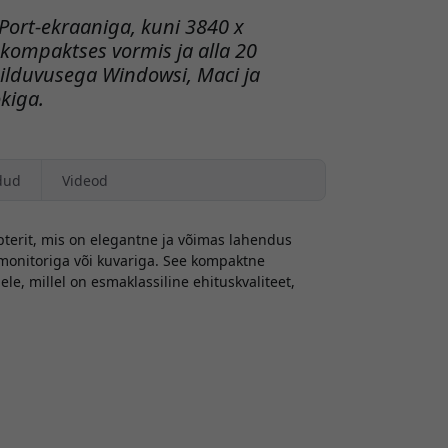
ort-ekraaniga, kuni 3840 x
kompaktses vormis ja alla 20
hilduvusega Windowsi, Maci ja
kiga.
dud
Videod
terit, mis on elegantne ja võimas lahendus
nitoriga või kuvariga. See kompaktne
le, millel on esmaklassiline ehituskvaliteet,