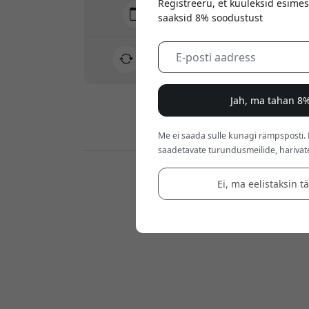
Registreeru, et kuuleksid esimes
Tarne 10-12 august
saaksid 8% soodustust
Kiire ja jälgitav tarne
30-päevane tagastusõigus
Lihtne tagastus - ilma vaevata
Jah, ma tahan 8%
Turvalised maksed krüptimisega
Me ei saada sulle kunagi rämpsposti.
saadetavate turundusmeilide, harivat
Jaemüüjad:
Ei, ma eelistaksin t