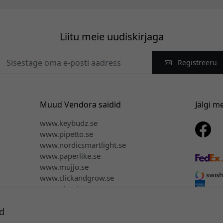
Liitu meie uudiskirjaga
Registreeru
Muud Vendora saidid
Jälgi m
www.keybudz.se
www.pipetto.se
www.nordicsmartlight.se
www.paperlike.se
www.mujjo.se
www.clickandgrow.se
www.plaud.se
d