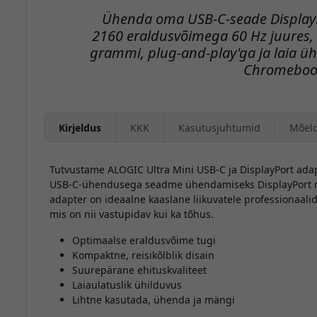
Ühenda oma USB-C-seade DisplayP
2160 eraldusvõimega 60 Hz juures, 
grammi, plug-and-play'ga ja laia ü
Chromeboo
Kirjeldus
KKK
Kasutusjuhtumid
Mõel
Tutvustame ALOGIC Ultra Mini USB-C ja DisplayPort adap
USB-C-ühendusega seadme ühendamiseks DisplayPort mo
adapter on ideaalne kaaslane liikuvatele professionaalide
mis on nii vastupidav kui ka tõhus.
Optimaalse eraldusvõime tugi
Kompaktne, reisikõlblik disain
Suurepärane ehituskvaliteet
Laiaulatuslik ühilduvus
Lihtne kasutada, ühenda ja mängi