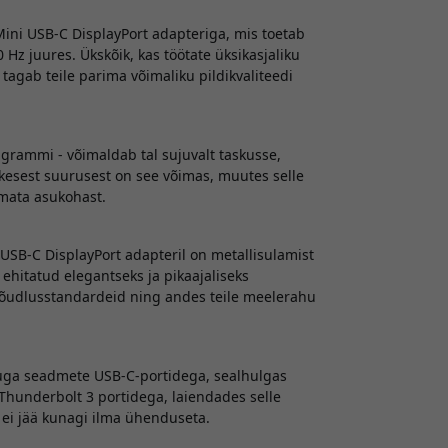
ini USB-C DisplayPort adapteriga, mis toetab
 Hz juures. Ükskõik, kas töötate üksikasjaliku
tagab teile parima võimaliku pildikvaliteedi
 grammi - võimaldab tal sujuvalt taskusse,
ikesest suurusest on see võimas, muutes selle
nemata asukohast.
USB-C DisplayPort adapteril on metallisulamist
ehitatud elegantseks ja pikaajaliseks
 jõudlusstandardeid ning andes teile meelerahu
uga seadmete USB-C-portidega, sealhulgas
hunderbolt 3 portidega, laiendades selle
a ei jää kunagi ilma ühenduseta.