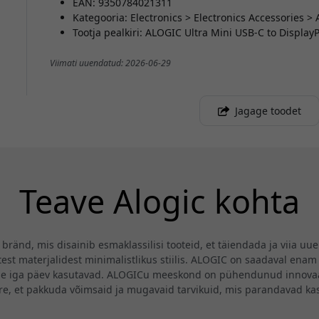
EAN: 9350784021311
Kategooria: Electronics > Electronics Accessories 
Tootja pealkiri: ALOGIC Ultra Mini USB-C to Display
Viimati uuendatud: 2026-06-29
Jagage toodet
Teave Alogic kohta
ränd, mis disainib esmaklassilisi tooteid, et täiendada ja viia uu
st materjalidest minimalistlikus stiilis. ALOGIC on saadaval enam 
se iga päev kasutavad. ALOGICu meeskond on pühendunud innovaat
ire, et pakkuda võimsaid ja mugavaid tarvikuid, mis parandavad k