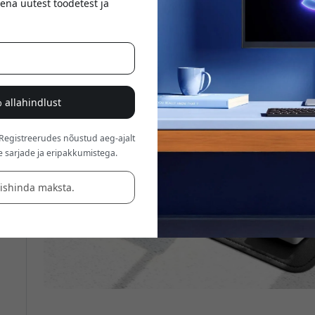
ena uutest toodetest ja
 allahindlust
 Registreerudes nõustud aeg-ajalt
e sarjade ja eripakkumistega.
äishinda maksta.