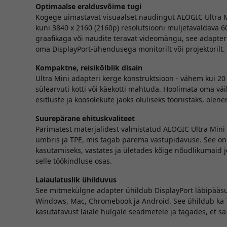
Optimaalse eraldusvõime tugi
Kogege uimastavat visuaalset naudingut ALOGIC Ultra M
kuni 3840 x 2160 (2160p) resolutsiooni muljetavaldava 60
graafikaga või naudite teravat videomängu, see adapter 
oma DisplayPort-ühendusega monitorilt või projektorilt.
Kompaktne, reisikõlblik disain
Ultra Mini adapteri kerge konstruktsioon - vähem kui 20
sülearvuti kotti või käekotti mahtuda. Hoolimata oma vä
esitluste ja koosolekute jaoks oluliseks tööriistaks, ole
Suurepärane ehituskvaliteet
Parimatest materjalidest valmistatud ALOGIC Ultra Mini 
ümbris ja TPE, mis tagab parema vastupidavuse. See on 
kasutamiseks, vastates ja ületades kõige nõudlikumaid
selle töökindluse osas.
Laiaulatuslik ühilduvus
See mitmekülgne adapter ühildub DisplayPort läbipääs
Windows, Mac, Chromebook ja Android. See ühildub ka T
kasutatavust laiale hulgale seadmetele ja tagades, et s