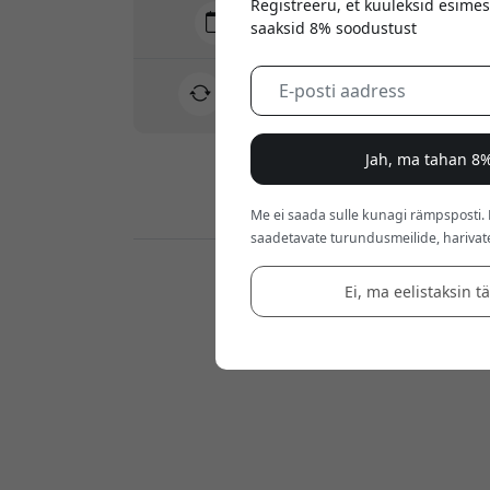
Registreeru, et kuuleksid esimes
Tarne 10-12 august
saaksid 8% soodustust
Kiire ja jälgitav tarne
30-päevane tagastusõigus
Lihtne tagastus - ilma vaevata
Jah, ma tahan 8%
Turvalised maksed krüptimisega
Me ei saada sulle kunagi rämpsposti.
saadetavate turundusmeilide, harivat
Jaemüüjad:
Ei, ma eelistaksin t