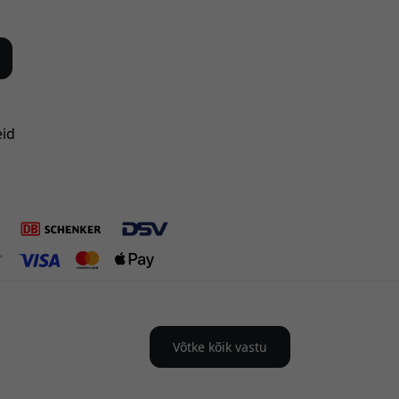
eid
Võtke kõik vastu
-s