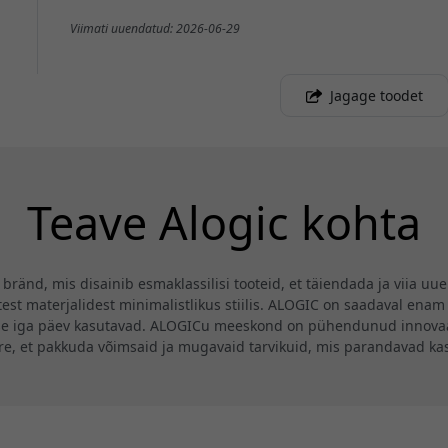
Viimati uuendatud: 2026-06-29
Jagage toodet
Teave Alogic kohta
ränd, mis disainib esmaklassilisi tooteid, et täiendada ja viia uu
st materjalidest minimalistlikus stiilis. ALOGIC on saadaval enam 
se iga päev kasutavad. ALOGICu meeskond on pühendunud innovaat
ire, et pakkuda võimsaid ja mugavaid tarvikuid, mis parandavad k