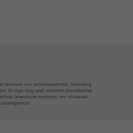
ele tasemele sinu lemmikseadmeid. Disainikirg
kui 25 riigis ning seab esikohale kliendikeskse
iliste lahenduste loomisele, mis nihutavad
asutuskogemust.