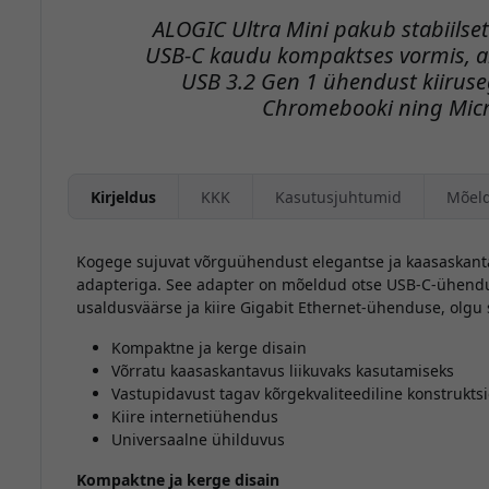
ALOGIC Ultra Mini pakub stabiilse
USB-C kaudu kompaktses vormis, al
USB 3.2 Gen 1 ühendust kiiruseg
Chromebooki ning Micr
Kirjeldus
KKK
Kasutusjuhtumid
Mõel
Kogege sujuvat võrguühendust elegantse ja kaasaskant
adapteriga. See adapter on mõeldud otse USB-C-ühen
usaldusväärse ja kiire Gigabit Ethernet-ühenduse, olgu si
Kompaktne ja kerge disain
Võrratu kaasaskantavus liikuvaks kasutamiseks
Vastupidavust tagav kõrgekvaliteediline konstrukts
Kiire internetiühendus
Universaalne ühilduvus
Kompaktne ja kerge disain