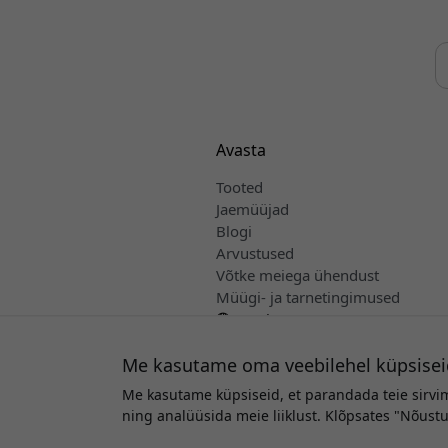
Avasta
Tooted
Jaemüüjad
Blogi
Arvustused
Võtke meiega ühendust
Müügi- ja tarnetingimused
Eesti
Me kasutame oma veebilehel küpsisei
Me kasutame küpsiseid, et parandada teie sirvi
A
ning analüüsida meie liiklust. Klõpsates "Nõus