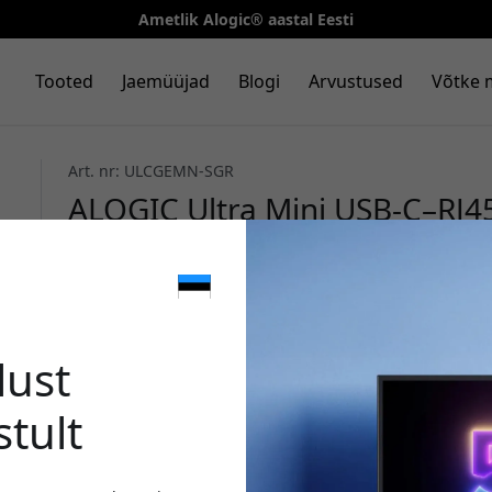
Ametlik Alogic® aastal Eesti
Tooted
Jaemüüjad
Blogi
Arvustused
Võtke 
Art. nr: ULCGEMN-SGR
ALOGIC Ultra Mini USB-C–RJ45
adapter USB-C arvutitele, mill
Kosmosehall
🎉 Sinu 
lust
stult
Kasuta seda koodi kassa