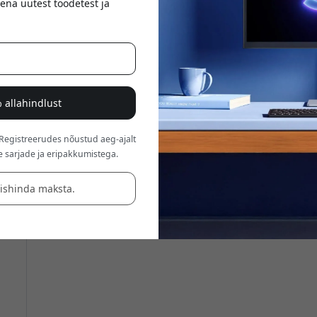
ena uutest toodetest ja
 allahindlust
 Registreerudes nõustud aeg-ajalt
e sarjade ja eripakkumistega.
äishinda maksta.