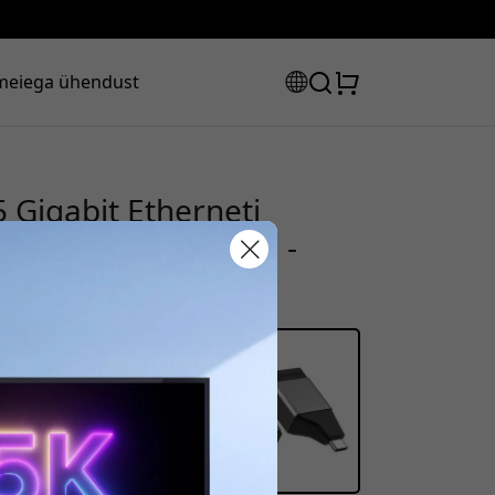
meiega ühendust
 Gigabit Etherneti
el on USB 3.2 Gen 1 -
sooduskood:
s, et saada 8% allahindlust.