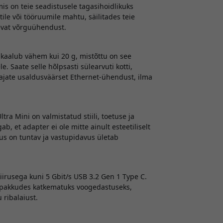
s on teie seadistusele tagasihoidlikuks
tile või tööruumile mahtu, säilitades teie
evat võrguühendust.
 kaalub vähem kui 20 g, mistõttu on see
e. Saate selle hõlpsasti sülearvuti kotti,
i vajate usaldusväärset Ethernet-ühendust, ilma
ra Mini on valmistatud stiili, toetuse ja
b, et adapter ei ole mitte ainult esteetiliselt
lus on tuntav ja vastupidavus ületab
rusega kuni 5 Gbit/s USB 3.2 Gen 1 Type C.
 pakkudes katkematuks voogedastuseks,
ribalaiust.