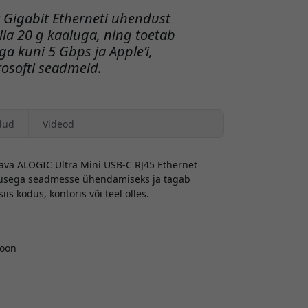
t Gigabit Etherneti ühendust
la 20 g kaaluga, ning toetab
a kuni 5 Gbps ja Apple’i,
osofti seadmeid.
dud
Videod
ava ALOGIC Ultra Mini USB-C RJ45 Ethernet
dusega seadmesse ühendamiseks ja tagab
is kodus, kontoris või teel olles.
ioon