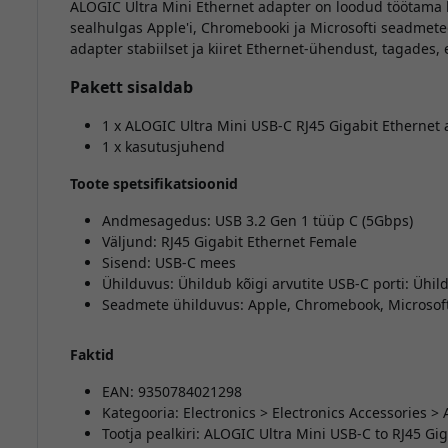
ALOGIC Ultra Mini Ethernet adapter on loodud töötama 
sealhulgas Apple'i, Chromebooki ja Microsofti seadmete
adapter stabiilset ja kiiret Ethernet-ühendust, tagades, 
Pakett sisaldab
1 x ALOGIC Ultra Mini USB-C RJ45 Gigabit Ethernet 
1 x kasutusjuhend
Toote spetsifikatsioonid
Andmesagedus: USB 3.2 Gen 1 tüüp C (5Gbps)
Väljund: RJ45 Gigabit Ethernet Female
Sisend: USB-C mees
Ühilduvus: Ühildub kõigi arvutite USB-C porti: Ühild
Seadmete ühilduvus: Apple, Chromebook, Microsof
Faktid
EAN: 9350784021298
Kategooria: Electronics > Electronics Accessories 
Tootja pealkiri: ALOGIC Ultra Mini USB-C to RJ45 Gi