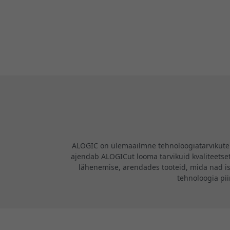
ALOGIC on ülemaailmne tehnoloogiatarvikute b
ajendab ALOGICut looma tarvikuid kvaliteetsete
lähenemise, arendades tooteid, mida nad i
tehnoloogia pi