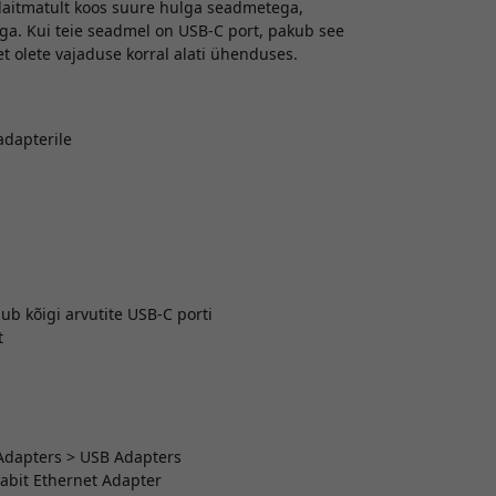
laitmatult koos suure hulga seadmetega,
ga. Kui teie seadmel on USB-C port, pakub see
et olete vajaduse korral alati ühenduses.
adapterile
ub kõigi arvutite USB-C porti
t
> Adapters > USB Adapters
gabit Ethernet Adapter