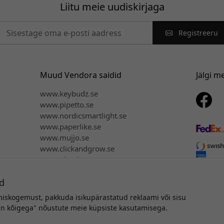
Liitu meie uudiskirjaga
Registreeru
Muud Vendora saidid
Jälgi m
www.keybudz.se
www.pipetto.se
www.nordicsmartlight.se
www.paperlike.se
www.mujjo.se
www.clickandgrow.se
www.plaud.se
d
miskogemust, pakkuda isikupärastatud reklaami või sisu
utoriõigus © 2026 Vendora Nordic - Alogic® ametlik turustaja Eesti
tun kõigega" nõustute meie küpsiste kasutamisega.
Me ei müü ega jaga teie isikuandmeid.