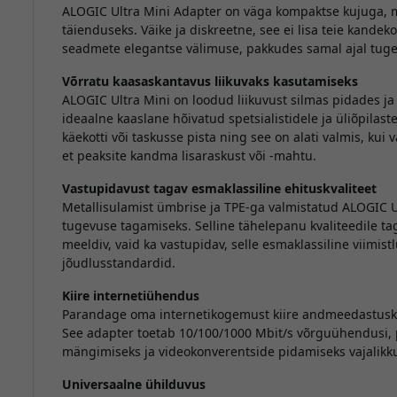
ALOGIC Ultra Mini Adapter on väga kompaktse kujuga, mi
täienduseks. Väike ja diskreetne, see ei lisa teie kandeko
seadmete elegantse välimuse, pakkudes samal ajal tug
Võrratu kaasaskantavus liikuvaks kasutamiseks
ALOGIC Ultra Mini on loodud liikuvust silmas pidades ja
ideaalne kaaslane hõivatud spetsialistidele ja üliõpilastel
käekotti või taskusse pista ning see on alati valmis, ku
et peaksite kandma lisaraskust või -mahtu.
Vastupidavust tagav esmaklassiline ehituskvaliteet
Metallisulamist ümbrise ja TPE-ga valmistatud ALOGIC Ult
tugevuse tagamiseks. Selline tähelepanu kvaliteedile taga
meeldiv, vaid ka vastupidav, selle esmaklassiline viimist
jõudlusstandardid.
Kiire internetiühendus
Parandage oma internetikogemust kiire andmeedastuskii
See adapter toetab 10/100/1000 Mbit/s võrguühendusi,
mängimiseks ja videokonverentside pidamiseks vajalikku 
Universaalne ühilduvus