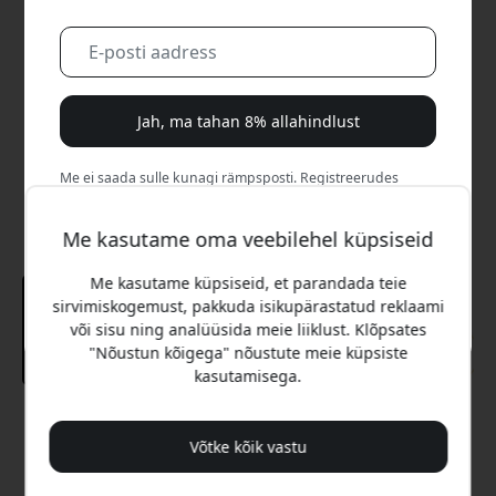
Jah, ma tahan 8% allahindlust
Me ei saada sulle kunagi rämpsposti. Registreerudes
nõustud aeg-ajalt saadetavate turundusmeilide, harivate
sarjade ja eripakkumistega.
Me kasutame oma veebilehel küpsiseid
Ei, ma eelistaksin täishinda maksta.
Me kasutame küpsiseid, et parandada teie
sirvimiskogemust, pakkuda isikupärastatud reklaami
või sisu ning analüüsida meie liiklust. Klõpsates
"Nõustun kõigega" nõustute meie küpsiste
kasutamisega.
Soovitatav hind
14.99 EUR
Võtke kõik vastu