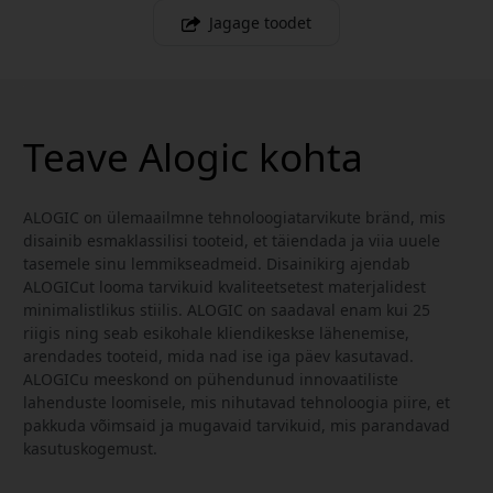
Jagage toodet
Teave Alogic kohta
ALOGIC on ülemaailmne tehnoloogiatarvikute bränd, mis
disainib esmaklassilisi tooteid, et täiendada ja viia uuele
tasemele sinu lemmikseadmeid. Disainikirg ajendab
ALOGICut looma tarvikuid kvaliteetsetest materjalidest
minimalistlikus stiilis. ALOGIC on saadaval enam kui 25
riigis ning seab esikohale kliendikeskse lähenemise,
arendades tooteid, mida nad ise iga päev kasutavad.
ALOGICu meeskond on pühendunud innovaatiliste
lahenduste loomisele, mis nihutavad tehnoloogia piire, et
pakkuda võimsaid ja mugavaid tarvikuid, mis parandavad
kasutuskogemust.