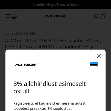
Ametlik Alogic® aastal Eesti
Art. nr: ULCA2030-SGR
ALOGIC Ultra USB-A–USB-C kaabel 30 cm,
USB 2.0, 3 A ja 480 Mbps laadimiseks ja
sünkroonimiseks - Kosmosehall
🎉 Sinu sooduskood:
8% allahindlust esimeselt
ostult
Registreeru, et kuuleksid esimesena uutest
Kasuta seda koodi kassas, et saada 8%
toodetest ja saaksid 8% soodustust
allahindlust.