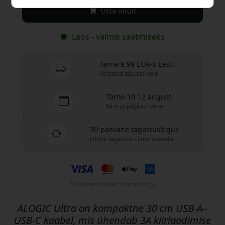
Osta nüüd
Laos - valmis saatmiseks
Tarne 9.99 EUR-s Eesti
Varjatud tasusid pole
Tarne 10-12 august
Kiire ja jälgitav tarne
30-päevane tagastusõigus
Lihtne tagastus - ilma vaevata
Turvalised maksed krüptimisega
ALOGIC Ultra on kompaktne 30 cm USB-A–
USB-C kaabel, mis ühendab 3A kiirlaadimise