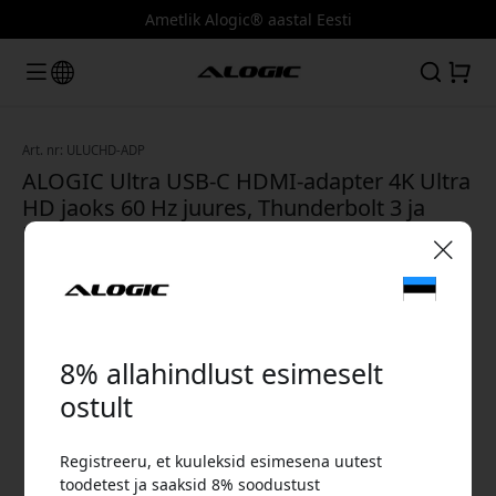
Ametlik Alogic® aastal Eesti
Art. nr: ULUCHD-ADP
ALOGIC Ultra USB-C HDMI-adapter 4K Ultra
HD jaoks 60 Hz juures, Thunderbolt 3 ja
DisplayPort Alt Mode'i toega - Kosmosehall
🎉 Sinu sooduskood:
8% allahindlust esimeselt
ostult
Registreeru, et kuuleksid esimesena uutest
Kasuta seda koodi kassas, et saada 8%
toodetest ja saaksid 8% soodustust
allahindlust.