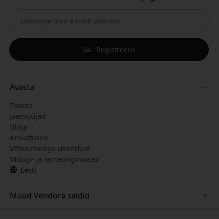
Registreeru
Avasta
Tooted
Jaemüüjad
Blogi
Arvustused
Võtke meiega ühendust
Müügi- ja tarnetingimused
Eesti
Muud Vendora saidid
www.keybudz.se