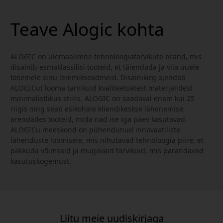
Teave Alogic kohta
ALOGIC on ülemaailmne tehnoloogiatarvikute bränd, mis
disainib esmaklassilisi tooteid, et täiendada ja viia uuele
tasemele sinu lemmikseadmeid. Disainikirg ajendab
ALOGICut looma tarvikuid kvaliteetsetest materjalidest
minimalistlikus stiilis. ALOGIC on saadaval enam kui 25
riigis ning seab esikohale kliendikeskse lähenemise,
arendades tooteid, mida nad ise iga päev kasutavad.
ALOGICu meeskond on pühendunud innovaatiliste
lahenduste loomisele, mis nihutavad tehnoloogia piire, et
pakkuda võimsaid ja mugavaid tarvikuid, mis parandavad
kasutuskogemust.
Liitu meie uudiskirjaga