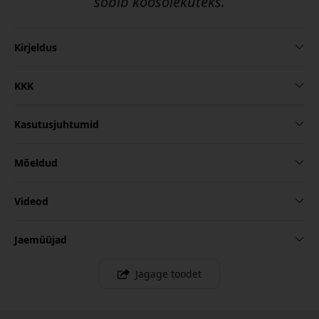
sobib koosolekuteks.
Kirjeldus
KKK
Kasutusjuhtumid
Mõeldud
Videod
Jaemüüjad
Jagage toodet