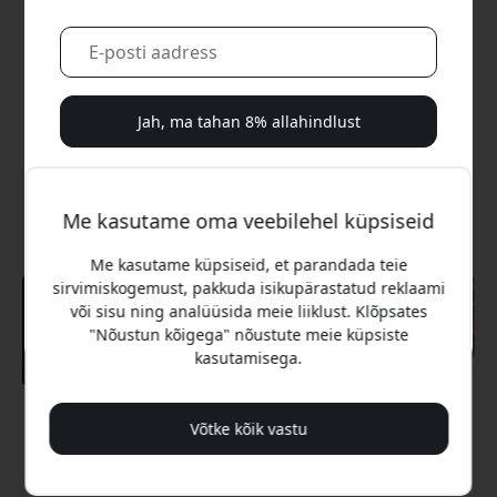
Jah, ma tahan 8% allahindlust
Me ei saada sulle kunagi rämpsposti. Registreerudes
nõustud aeg-ajalt saadetavate turundusmeilide, harivate
Me kasutame oma veebilehel küpsiseid
sarjade ja eripakkumistega.
Me kasutame küpsiseid, et parandada teie
Ei, ma eelistaksin täishinda maksta.
sirvimiskogemust, pakkuda isikupärastatud reklaami
või sisu ning analüüsida meie liiklust. Klõpsates
"Nõustun kõigega" nõustute meie küpsiste
kasutamisega.
Soovitatav hind
Võtke kõik vastu
39.99 EUR