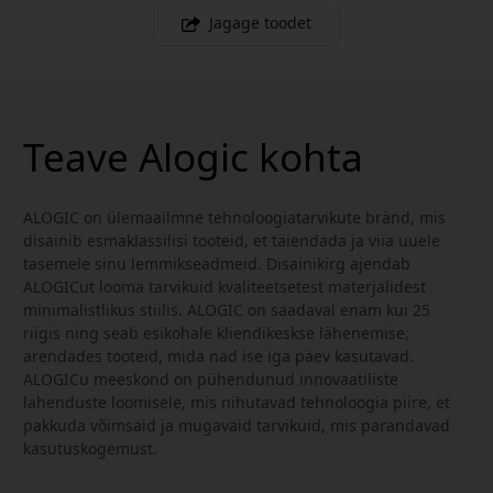
Jagage toodet
Teave Alogic kohta
ALOGIC on ülemaailmne tehnoloogiatarvikute bränd, mis
disainib esmaklassilisi tooteid, et täiendada ja viia uuele
tasemele sinu lemmikseadmeid. Disainikirg ajendab
ALOGICut looma tarvikuid kvaliteetsetest materjalidest
minimalistlikus stiilis. ALOGIC on saadaval enam kui 25
riigis ning seab esikohale kliendikeskse lähenemise,
arendades tooteid, mida nad ise iga päev kasutavad.
ALOGICu meeskond on pühendunud innovaatiliste
lahenduste loomisele, mis nihutavad tehnoloogia piire, et
pakkuda võimsaid ja mugavaid tarvikuid, mis parandavad
kasutuskogemust.