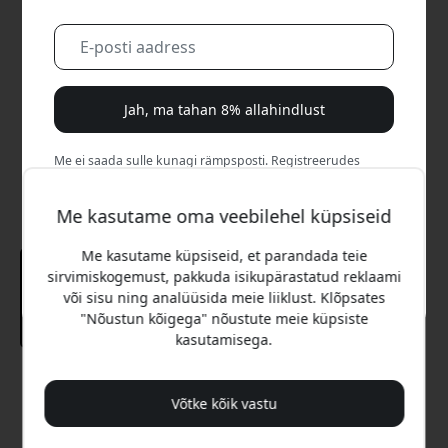
Jah, ma tahan 8% allahindlust
Me ei saada sulle kunagi rämpsposti. Registreerudes
nõustud aeg-ajalt saadetavate turundusmeilide, harivate
sarjade ja eripakkumistega.
Me kasutame oma veebilehel küpsiseid
Ei, ma eelistaksin täishinda maksta.
Me kasutame küpsiseid, et parandada teie
sirvimiskogemust, pakkuda isikupärastatud reklaami
või sisu ning analüüsida meie liiklust. Klõpsates
"Nõustun kõigega" nõustute meie küpsiste
kasutamisega.
Soovitatav hind
44.99 EUR
Võtke kõik vastu