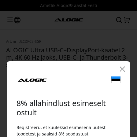
Ametlik Alogic® aastal Eesti
Art. nr: ULCDP02-SGR
ALOGIC Ultra USB-C–DisplayPort-kaabel 2
m, 4K 60 Hz jaoks, USB-C- ja Thunderbolt 3-
seadmetele - Kosmosehall
🎉 Sinu sooduskood:
8% allahindlust esimeselt
ostult
Registreeru, et kuuleksid esimesena uutest
Kasuta seda koodi kassas, et saada 8%
toodetest ja saaksid 8% soodustust
allahindlust.