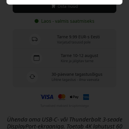
Osta nüüd
Laos - valmis saatmiseks
Tarne 9.99 EUR-s Eesti
Varjatud tasusid pole
Tarne 10-12 august
Kiire ja jälgitav tarne
30-päevane tagastusõigus
Lihtne tagastus - ilma vaevata
Turvalised maksed krüptimisega
Ühenda oma USB-C- või Thunderbolt 3-seade
DisplayPort-ekraaniga. Toetab 4K lahutust 60