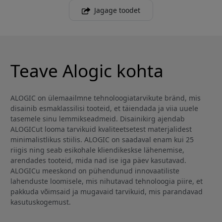
Jagage toodet
Teave Alogic kohta
ALOGIC on ülemaailmne tehnoloogiatarvikute bränd, mis
disainib esmaklassilisi tooteid, et täiendada ja viia uuele
tasemele sinu lemmikseadmeid. Disainikirg ajendab
ALOGICut looma tarvikuid kvaliteetsetest materjalidest
minimalistlikus stiilis. ALOGIC on saadaval enam kui 25
riigis ning seab esikohale kliendikeskse lähenemise,
arendades tooteid, mida nad ise iga päev kasutavad.
ALOGICu meeskond on pühendunud innovaatiliste
lahenduste loomisele, mis nihutavad tehnoloogia piire, et
pakkuda võimsaid ja mugavaid tarvikuid, mis parandavad
kasutuskogemust.