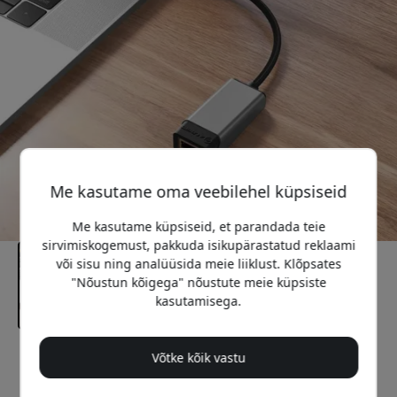
Me kasutame oma veebilehel küpsiseid
Me kasutame küpsiseid, et parandada teie
sirvimiskogemust, pakkuda isikupärastatud reklaami
või sisu ning analüüsida meie liiklust. Klõpsates
"Nõustun kõigega" nõustute meie küpsiste
kasutamisega.
Võtke kõik vastu
Soovitatav hind
27.99 EUR