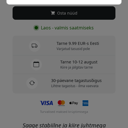
Osta nüüd
Laos - valmis saatmiseks
Tarne 9.99 EUR-s Eesti
Varjatud tasusid pole
Tarne 10-12 august
Kiire ja jälgitav tarne
30-päevane tagastusõigus
Lihtne tagastus - ilma vaevata
Turvalised maksed krüptimisega
Saage stabiilne ja kiire juhtmega