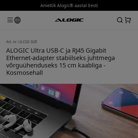
Ametlik Alogic® aastal Eesti
Art. nr: ULCGE-SGR
ALOGIC Ultra USB-C ja RJ45 Gigabit
Ethernet-adapter stabiilseks juhtmega
võrguühenduseks 15 cm kaabliga -
Kosmosehall