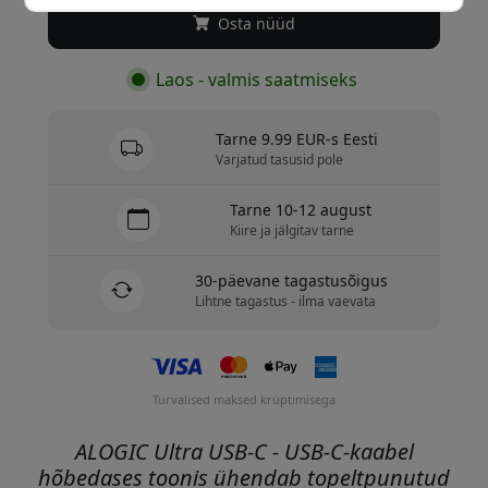
Osta nüüd
Laos - valmis saatmiseks
Tarne 9.99 EUR-s Eesti
Varjatud tasusid pole
Tarne 10-12 august
Kiire ja jälgitav tarne
30-päevane tagastusõigus
Lihtne tagastus - ilma vaevata
Turvalised maksed krüptimisega
ALOGIC Ultra USB-C - USB-C-kaabel
hõbedases toonis ühendab topeltpunutud