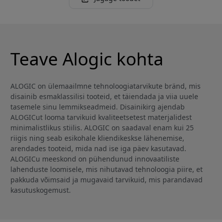
Teave Alogic kohta
ALOGIC on ülemaailmne tehnoloogiatarvikute bränd, mis
disainib esmaklassilisi tooteid, et täiendada ja viia uuele
tasemele sinu lemmikseadmeid. Disainikirg ajendab
ALOGICut looma tarvikuid kvaliteetsetest materjalidest
minimalistlikus stiilis. ALOGIC on saadaval enam kui 25
riigis ning seab esikohale kliendikeskse lähenemise,
arendades tooteid, mida nad ise iga päev kasutavad.
ALOGICu meeskond on pühendunud innovaatiliste
lahenduste loomisele, mis nihutavad tehnoloogia piire, et
pakkuda võimsaid ja mugavaid tarvikuid, mis parandavad
kasutuskogemust.