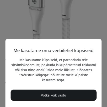
Me kasutame oma veebilehel küpsiseid
Me kasutame küpsiseid, et parandada teie
sirvimiskogemust, pakkuda isikupärastatud reklaami
või sisu ning analüüsida meie liiklust. Klõpsates
"Nõustun kõigega" nõustute meie küpsiste
kasutamisega.
Soovitatav hind
Võtke kõik vastu
14.99 EUR