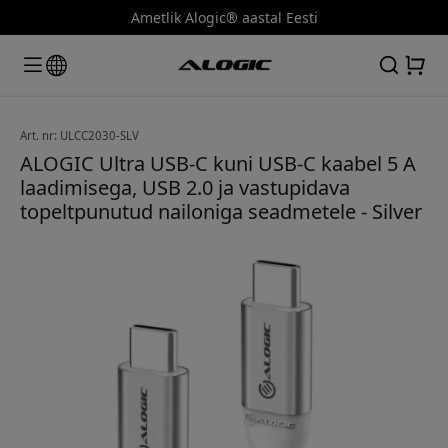
Ametlik Alogic® aastal Eesti
Art. nr: ULCC2030-SLV
ALOGIC Ultra USB-C kuni USB-C kaabel 5 A
laadimisega, USB 2.0 ja vastupidava
topeltpunutud nailoniga seadmetele - Silver