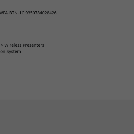
 WPA-BTN-1C 9350784028426
 > Wireless Presenters
tion System