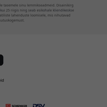
ele tasemele sinu lemmikseadmeid. Disainikirg
kui 25 riigis ning seab esikohale kliendikeskse
iliste lahenduste loomisele, mis nihutavad
asutuskogemust.
eid