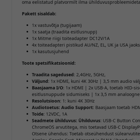
oma eelistatud platvormilt ilma ühilduvusprobleemideta
Pakett sisaldab:
1x vastuvõtja (tugijaam)
1x saatja (traadita esitlusnupp)
1x Mitme riigi toiteadapter DC12V/1A
4x toiteadapteri pistikud AU/NZ, EL, UK ja USA jaoks
1x kasutusjuhend
Toote spetsifikatsioonid:
Traadita sagedused
: 2,4GHz, 5GHz,
Väljund
: 1x HDMI, kuni 4K 30Hz | 3,5 mm audio väl
Baasjaama I/O
: 1x HDMI | 2x USB-A, toetab HID-sis
esitlusnuppude sidumiseks | 1x 3,5 mm analoogne h
Resolutsioon
: 1: kuni 4K 30Hz
Audiotoetus: Audio Support
: Baasjaam toetab HDM
Toide
: 12VDC, 1A
Seadmete ühilduvus: Ühilduvus
: USB-C Button Co
ChromeOS arvutitega, mis toetavad USB-C DisplayPo
Otsene ühendus: Toetab otseühendust sülearvutite