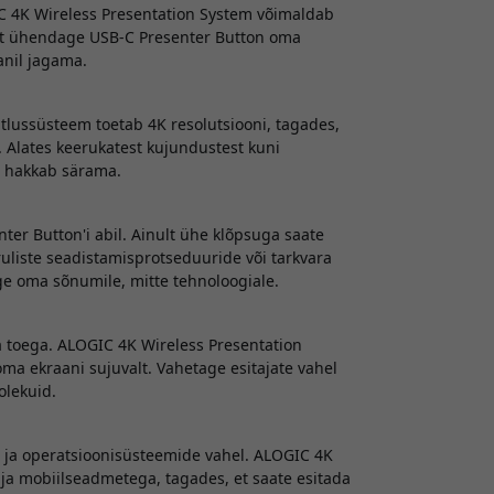
C 4K Wireless Presentation System võimaldab
salt ühendage USB-C Presenter Button oma
anil jagama.
tlussüsteem toetab 4K resolutsiooni, tagades,
. Alates keerukatest kujundustest kuni
nt hakkab särama.
nter Button'i abil. Ainult ühe klõpsuga saate
uliste seadistamisprotseduuride või tarkvara
ge oma sõnumile, mitte tehnoloogiale.
 toega. ALOGIC 4K Wireless Presentation
ma ekraani sujuvalt. Vahetage esitajate vahel
olekuid.
ja operatsioonisüsteemide vahel. ALOGIC 4K
a mobiilseadmetega, tagades, et saate esitada