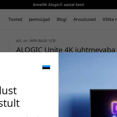
Ametlik Alogic® aastal Eesti
Tooted
Jaemüüjad
Blogi
Arvustused
Võtke 
Art. nr: WPA-BASE-1CB
ALOGIC Unite 4K juhtmevaba 
esitusnupuga Windowsi, Maci
- kosmosehall/must
🎉 Sinu 
lust
stult
Kasuta seda koodi kassa