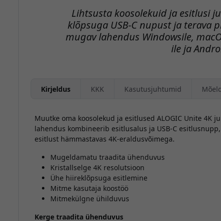
Lihtsusta koosolekuid ja esitlusi
klõpsuga USB-C nupust ja terava pi
mugav lahendus Windowsile, macOS-
ile ja Andro
Kirjeldus
KKK
Kasutusjuhtumid
Mõel
Muutke oma koosolekud ja esitlused ALOGIC Unite 4K j
lahendus kombineerib esitlusalus ja USB-C esitlusnupp,
esitlust hämmastavas 4K-eraldusvõimega.
Mugeldamatu traadita ühenduvus
Kristallselge 4K resolutsioon
Ühe hiireklõpsuga esitlemine
Mitme kasutaja koostöö
Mitmekülgne ühilduvus
Kerge traadita ühenduvus