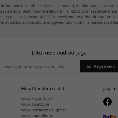
ränd, mis disainib esmaklassilisi tooteid, et täiendada ja viia uu
st materjalidest minimalistlikus stiilis. ALOGIC on saadaval enam 
se iga päev kasutavad. ALOGICu meeskond on pühendunud innovaat
ire, et pakkuda võimsaid ja mugavaid tarvikuid, mis parandavad k
Liitu meie uudiskirjaga
Registreeru
Muud Vendora saidid
Jälgi m
www.keybudz.se
www.pipetto.se
www.nordicsmartlight.se
www.paperlike.se