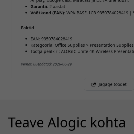
Airplay, Google Cast, Miracast ja DLNA ühendusi.
Garantii
: 2 aastat
Vöötkood (EAN)
: WPA-BASE-1CB 9350784028419 |
Faktid
EAN: 9350784028419
Kategooria: Office Supplies > Presentation Supplies
Tootja pealkiri: ALOGIC Unite 4K Wireless Presenta
Viimati uuendatud: 2026-06-29
Jagage toodet
Teave Alogic kohta