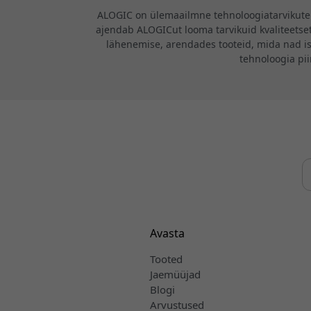
ALOGIC on ülemaailmne tehnoloogiatarvikute b
ajendab ALOGICut looma tarvikuid kvaliteetsete
lähenemise, arendades tooteid, mida nad i
tehnoloogia pi
Avasta
Tooted
Jaemüüjad
Blogi
Arvustused