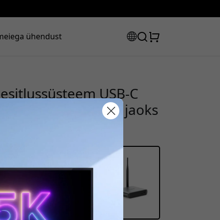
meiega ühendust
esitlussüsteem USB-C
 ja mobiilseadmete jaoks
sooduskood:
s, et saada 8% allahindlust.