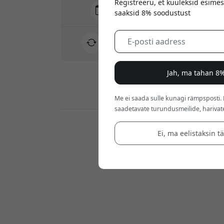
Registreeru, et kuuleksid esimes
Tarne 7-11 august
saaksid 8% soodustust
Kiire ja jälgitav tarne
30-päevane tagastusõigus
Lihtne tagastus - ilma vaevata
Jah, ma tahan 8%
Turvalised maksed krüptimisega
Me ei saada sulle kunagi rämpsposti.
saadetavate turundusmeilide, harivat
Jaemüüjad:
Ei, ma eelistaksin t