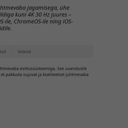
 juhtmevaba jagamisega, ühe
ldiga kuni 4K 30 Hz juures –
ile, ChromeOS-ile ning iOS-
idile.
dud
Videod
uhtmevaba esitlussüsteemiga. See uuenduslik
 et pakkuda sujuvat ja kvaliteetset juhtmevaba