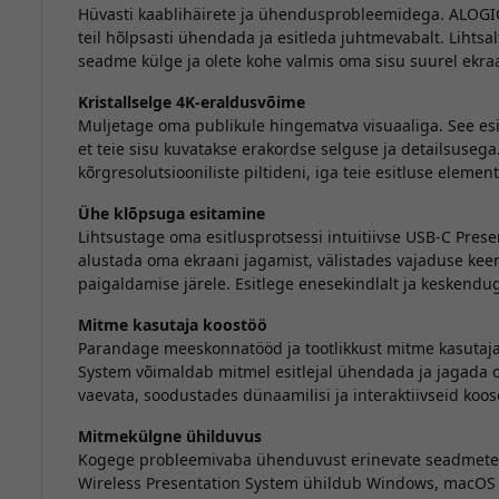
Hüvasti kaablihäirete ja ühendusprobleemidega. ALOGI
teil hõlpsasti ühendada ja esitleda juhtmevabalt. Liht
seadme külge ja olete kohe valmis oma sisu suurel ekra
Kristallselge 4K-eraldusvõime
Muljetage oma publikule hingematva visuaaliga. See esi
et teie sisu kuvatakse erakordse selguse ja detailsusega
kõrgresolutsiooniliste piltideni, iga teie esitluse eleme
Ühe klõpsuga esitamine
Lihtsustage oma esitlusprotsessi intuitiivse USB-C Prese
alustada oma ekraani jagamist, välistades vajaduse keer
paigaldamise järele. Esitlege enesekindlalt ja keskendu
Mitme kasutaja koostöö
Parandage meeskonnatööd ja tootlikkust mitme kasutaja
System võimaldab mitmel esitlejal ühendada ja jagada o
vaevata, soodustades dünaamilisi ja interaktiivseid koos
Mitmekülgne ühilduvus
Kogege probleemivaba ühenduvust erinevate seadmete 
Wireless Presentation System ühildub Windows, macOS j