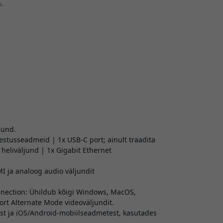
.
jund.
estusseadmeid | 1x USB-C port; ainult traadita
eliväljund | 1x Gigabit Ethernet
I ja analoog audio väljundit
nnection: Ühildub kõigi Windows, MacOS,
rt Alternate Mode videoväljundit.
st ja iOS/Android-mobiilseadmetest, kasutades