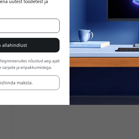
ena uutest toodetest ja
 allahindlust
 Registreerudes nõustud aeg-ajalt
e sarjade ja eripakkumistega.
äishinda maksta.