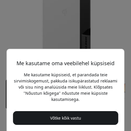
Me kasutame oma veebilehel küpsiseid
Me kasutame küpsiseid, et parandada teie
sirvimiskogemust, pakkuda isikupärastatud reklaami
või sisu ning analüüsida meie liiklust. Klõpsates
"Nõustun kõigega" nõustute meie küpsiste
kasutamisega.
Võtke kõik vastu
Soovitatav hind
64.99 EUR