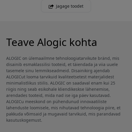
Jagage toodet
Teave Alogic kohta
ALOGIC on ülemaailmne tehnoloogiatarvikute bränd, mis
disainib esmaklassilisi tooteid, et täiendada ja viia uuele
tasemele sinu lemmikseadmeid. Disainikirg ajendab
ALOGICut looma tarvikuid kvaliteetsetest materjalidest
minimalistlikus stiilis. ALOGIC on saadaval enam kui 25
riigis ning seab esikohale kliendikeskse lähenemise,
arendades tooteid, mida nad ise iga päev kasutavad.
ALOGICu meeskond on pühendunud innovaatiliste
lahenduste loomisele, mis nihutavad tehnoloogia piire, et
pakkuda võimsaid ja mugavaid tarvikuid, mis parandavad
kasutuskogemust.