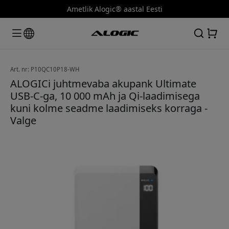
Ametlik Alogic® aastal Eesti
Art. nr: P10QC10P18-WH
ALOGICi juhtmevaba akupank Ultimate
USB-C-ga, 10 000 mAh ja Qi-laadimisega
kuni kolme seadme laadimiseks korraga -
Valge