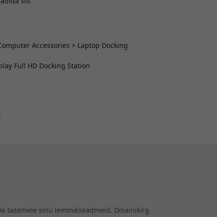
adida siit
> Computer Accessories > Laptop Docking
play Full HD Docking Station
ele tasemele sinu lemmikseadmeid. Disainikirg