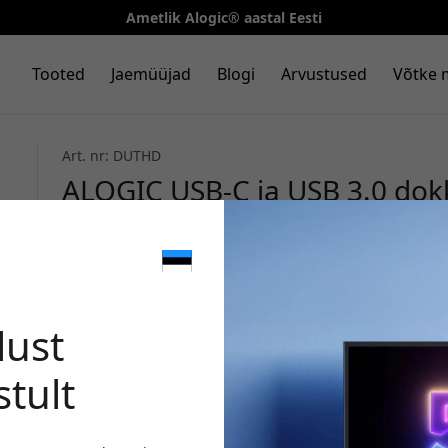
Ametlik Alogic® aastal Eesti
Tooted
Jaemüüjad
Blogi
Arvustused
Võtke 
Art. nr: DUTHD
ALOGIC USB-C ja USB 3.0 dok
jaoks, Full HD, DisplayLink ja
🎉 Sinu 
lust
stult
Kasuta seda koodi kassa