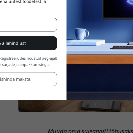
ena uutest toodetest ja
 allahindlust
 Registreerudes nõustud aeg-ajalt
e sarjade ja eripakkumistega.
äishinda maksta.
Muuda oma sülearvuti tõhusaks