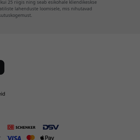
kui 25 riigis ning seab esikohale kliendikeskse
iliste lahenduste loomisele, mis nihutavad
asutuskogemust.
eid