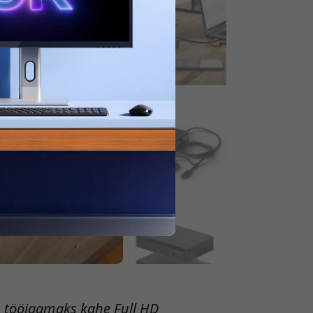
 tööjaamaks kahe Full HD