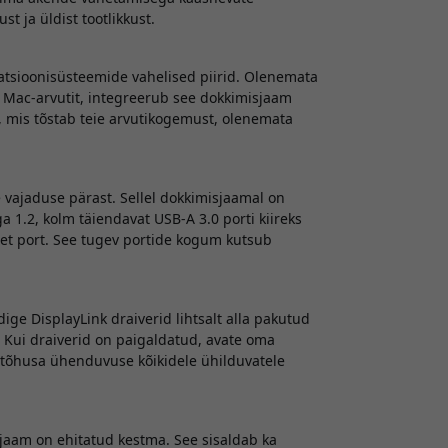
 ja üldist tootlikkust.
atsioonisüsteemide vahelised piirid. Olenemata
õi Mac-arvutit, integreerub see dokkimisjaam
, mis tõstab teie arvutikogemust, olenemata
ajaduse pärast. Sellel dokkimisjaamal on
 1.2, kolm täiendavat USB-A 3.0 porti kiireks
et port. See tugev portide kogum kutsub
ge DisplayLink draiverid lihtsalt alla pakutud
. Kui draiverid on paigaldatud, avate oma
ja tõhusa ühenduvuse kõikidele ühilduvatele
jaam on ehitatud kestma. See sisaldab ka