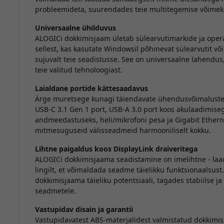
probleemideta, suurendades teie multitegemise võimekust
Universaalne ühilduvus
ALOGICi dokkimisjaam ületab sülearvutimarkide ja oper
sellest, kas kasutate Windowsil põhinevat sülearvutit v
sujuvalt teie seadistusse. See on universaalne lahendus
teie valitud tehnoloogiast.
Laialdane portide kättesaadavus
Ärge muretsege kunagi täiendavate ühendusvõimaluste v
USB-C 3.1 Gen 1 port, USB-A 3.0 port koos akulaadimisega
andmeedastuseks, heli/mikrofoni pesa ja Gigabit Ethern
mitmesuguseid välisseadmeid harmooniliselt kokku.
Lihtne paigaldus koos DisplayLink draiveritega
ALOGICi dokkimisjaama seadistamine on imelihtne - laadi
lingilt, et võimaldada seadme täielikku funktsionaalsust
dokkimisjaama täieliku potentsiaali, tagades stabiilse 
seadmetele.
Vastupidav disain ja garantii
Vastupidavatest ABS-materjalidest valmistatud dokkimis