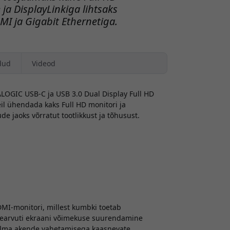
 ja DisplayLinkiga lihtsaks
I ja Gigabit Ethernetiga.
dud
Videod
LOGIC USB-C ja USB 3.0 Dual Display Full HD
l ühendada kaks Full HD monitori ja
jaoks võrratut tootlikkust ja tõhusust.
MI-monitori, millest kumbki toetab
Sülearvuti ekraani võimekuse suurendamine
ilma akende vahetamisega kaasnevate