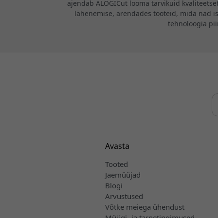
ajendab ALOGICut looma tarvikuid kvaliteetsete
lähenemise, arendades tooteid, mida nad i
tehnoloogia pi
Avasta
Tooted
Jaemüüjad
Blogi
Arvustused
Võtke meiega ühendust
Müügi- ja tarnetingimused