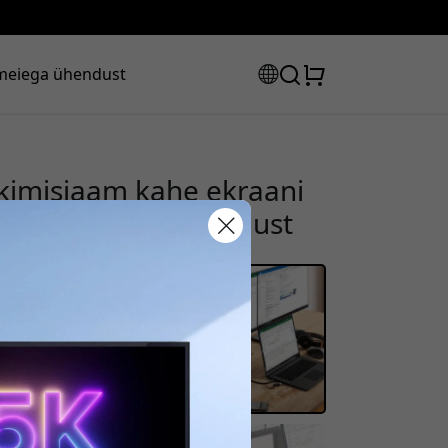
meiega ühendust
kimisjaam kahe ekraani
 Gigabit Ethernet - Must
sooduskood:
s, et saada 8% allahindlust.