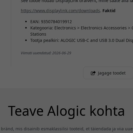
See toode nõuab DisplayLink draiverit, mille saate alla la
https://www.displaylink.com/downloads
.
Faktid
EAN: 9350784019912
Kategooria: Electronics > Electronics Accessories 
Stations
Tootja pealkiri: ALOGIC USB-C and USB 3.0 Dual Dis
Viimati uuendatud: 2026-06-29
Jagage toodet
Teave Alogic kohta
ränd, mis disainib esmaklassilisi tooteid, et täiendada ja viia uu