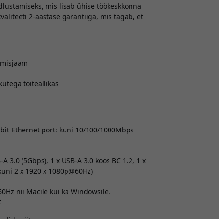
dlustamiseks, mis lisab ühise töökeskkonna
valiteeti 2-aastase garantiiga, mis tagab, et
kimisjaam
utega toiteallikas
bit Ethernet port: kuni 10/100/1000Mbps
A 3.0 (5Gbps), 1 x USB-A 3.0 koos BC 1.2, 1 x
(kuni 2 x 1920 x 1080p@60Hz)
0Hz nii Macile kui ka Windowsile.
t