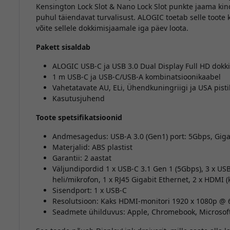
Kensington Lock Slot & Nano Lock Slot punkte jaama kin
puhul täiendavat turvalisust. ALOGIC toetab selle toote k
võite sellele dokkimisjaamale iga päev loota.
Pakett sisaldab
ALOGIC USB-C ja USB 3.0 Dual Display Full HD dok
1 m USB-C ja USB-C/USB-A kombinatsioonikaabel
Vahetatavate AU, ELi, Ühendkuningriigi ja USA pistik
Kasutusjuhend
Toote spetsifikatsioonid
Andmesagedus: USB-A 3.0 (Gen1) port: 5Gbps, Giga
Materjalid: ABS plastist
Garantii: 2 aastat
Väljundipordid 1 x USB-C 3.1 Gen 1 (5Gbps), 3 x USB-
heli/mikrofon, 1 x RJ45 Gigabit Ethernet, 2 x HDMI 
Sisendport: 1 x USB-C
Resolutsioon: Kaks HDMI-monitori 1920 x 1080p @ 6
Seadmete ühilduvus: Apple, Chromebook, Microsof