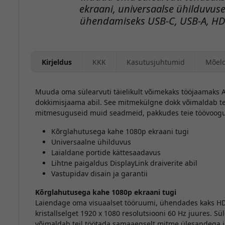
ekraani, universaalse ühilduvuse
ühendamiseks USB-C, USB-A, HDM
Kirjeldus
KKK
Kasutusjuhtumid
Mõel
Muuda oma sülearvuti täielikult võimekaks tööjaamaks A
dokkimisjaama abil. See mitmekülgne dokk võimaldab tei
mitmesuguseid muid seadmeid, pakkudes teie töövoogude 
Kõrglahutusega kahe 1080p ekraani tugi
Universaalne ühilduvus
Laialdane portide kättesaadavus
Lihtne paigaldus DisplayLink draiverite abil
Vastupidav disain ja garantii
Kõrglahutusega kahe 1080p ekraani tugi
Laiendage oma visuaalset tööruumi, ühendades kaks HD
kristallselget 1920 x 1080 resolutsiooni 60 Hz juures. 
võimaldab teil töötada samaaegselt mitme ülesandega 