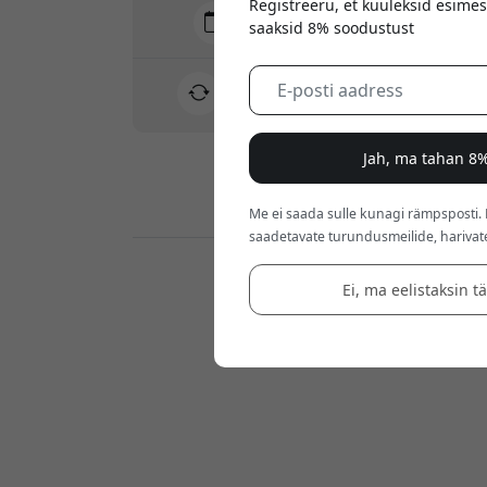
Registreeru, et kuuleksid esimes
Tarne 10-12 august
saaksid 8% soodustust
Kiire ja jälgitav tarne
30-päevane tagastusõigus
Lihtne tagastus - ilma vaevata
Jah, ma tahan 8%
Turvalised maksed krüptimisega
Me ei saada sulle kunagi rämpsposti.
saadetavate turundusmeilide, harivat
Jaemüüjad:
Ei, ma eelistaksin t