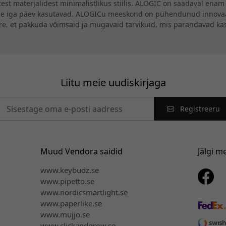
st materjalidest minimalistlikus stiilis. ALOGIC on saadaval enam 
se iga päev kasutavad. ALOGICu meeskond on pühendunud innovaat
ire, et pakkuda võimsaid ja mugavaid tarvikuid, mis parandavad k
Liitu meie uudiskirjaga
Registreeru
Muud Vendora saidid
Jälgi m
www.keybudz.se
www.pipetto.se
www.nordicsmartlight.se
www.paperlike.se
www.mujjo.se
www.clickandgrow.se