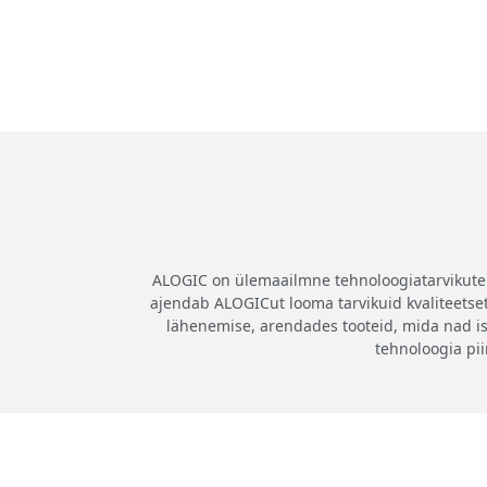
ALOGIC on ülemaailmne tehnoloogiatarvikute b
ajendab ALOGICut looma tarvikuid kvaliteetsete
lähenemise, arendades tooteid, mida nad i
tehnoloogia pi