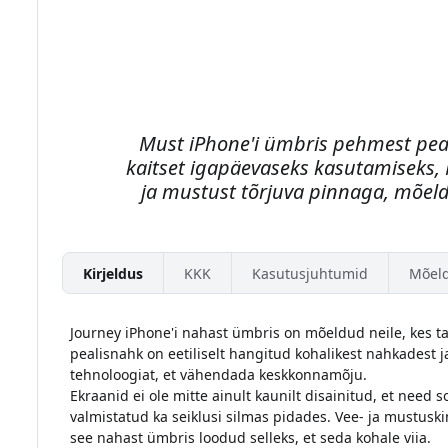
Must iPhone'i ümbris pehmest peal
kaitset igapäevaseks kasutamiseks, 
ja mustust tõrjuva pinnaga, mõeld
Kirjeldus
KKK
Kasutusjuhtumid
Mõel
Journey iPhone'i nahast ümbris on mõeldud neile, kes ta
pealisnahk on eetiliselt hangitud kohalikest nahkadest 
tehnoloogiat, et vähendada keskkonnamõju.
Ekraanid ei ole mitte ainult kaunilt disainitud, et need 
valmistatud ka seiklusi silmas pidades. Vee- ja mustusk
see nahast ümbris loodud selleks, et seda kohale viia.