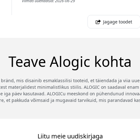
Viimati uuendatud: 2026-06-29
Jagage toodet
Teave Alogic kohta
ränd, mis disainib esmaklassilisi tooteid, et täiendada ja viia uu
st materjalidest minimalistlikus stiilis. ALOGIC on saadaval enam 
se iga päev kasutavad. ALOGICu meeskond on pühendunud innovaat
ire, et pakkuda võimsaid ja mugavaid tarvikuid, mis parandavad k
Liitu meie uudiskirjaga