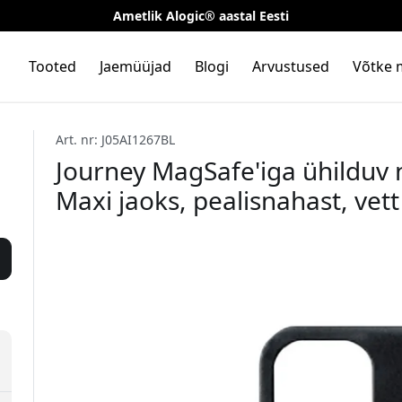
Ametlik Alogic® aastal Eesti
Tooted
Jaemüüjad
Blogi
Arvustused
Võtke 
Art. nr: J05AI1267BL
Journey MagSafe'iga ühilduv
Maxi jaoks, pealisnahast, vet