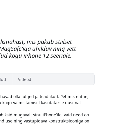
isnahast, mis pakub stiilset
MagSafe'iga ühilduv ning vett
ud kogu iPhone 12 seeriale.
dud
Videod
havad olla julged ja teadlikud. Pehme, ehtne,
ja kogu valmistamisel kasutatakse uusimat
sobiksid mugavalt sinu iPhone'ile, vaid need on
indluse ning vastupidava konstruktsiooniga on