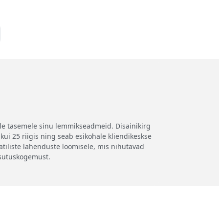
ele tasemele sinu lemmikseadmeid. Disainikirg
kui 25 riigis ning seab esikohale kliendikeskse
iliste lahenduste loomisele, mis nihutavad
asutuskogemust.