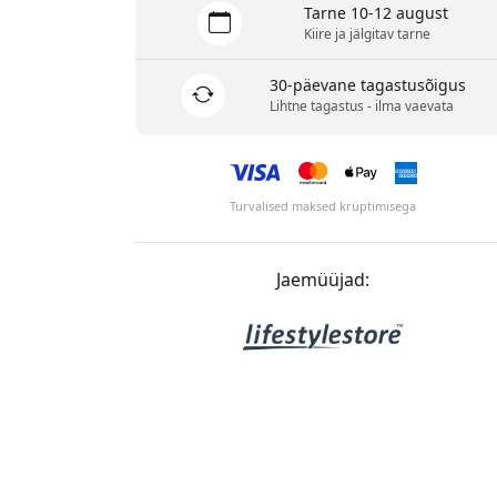
Tarne 10-12 august
Kiire ja jälgitav tarne
30-päevane tagastusõigus
Lihtne tagastus - ilma vaevata
Turvalised maksed krüptimisega
Jaemüüjad: