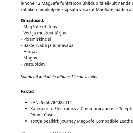
iPhone 12 MagSafe funktsioon ühildub täielikult nende 
rahakoti tagaküljele klõpsata või akut MagSafe laadija ab
Omadused:
- MagSafe ühilduv
- Vett ja mustust tõrjuv
- Põlemiskindel
- Bakterivaba ja lõhnavaba
- Hingav
- Mugav
- Vastupidav
Saadaval kõikidele iPhone 12 suurustele
.
Faktid
EAN: 9350784023414
Kategooria: Electronics > Communications > Teleph
Phone Cases
Tootja pealkiri: Journey MagSafe Compatible Leathe